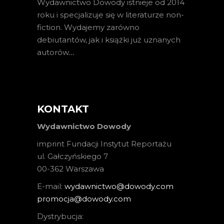
Wydawnictwo Dowody istnieje od 2014
roku i specjalizuje się w literaturze non-
fiction. Wydajemy zarówno
debiutantów, jak i książki już uznanych
autorów
…
KONTAKT
Wydawnictwo Dowody
imprint Fundacji Instytut Reportażu
ul. Gałczyńskiego 7
00-362 Warszawa
E-mail:
wydawnictwo@dowody.com
promocja@dowody.com
Dystrybucja: