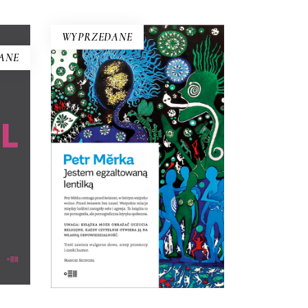
WYPRZEDANE
ANE
JESTEM EGZALTOWANĄ
LENTILKĄ
Hanna
 która
Opowiadania surrealistyczne,
 tu
science fiction o dewiantach,
ej –
horror erotyczny, pornograficzna
samej
krytyka społeczna. Ta książką
usz
wprawiła w zdumienie nawet
czeskich czytelników!
E-BOOK DO
KOSZYKA