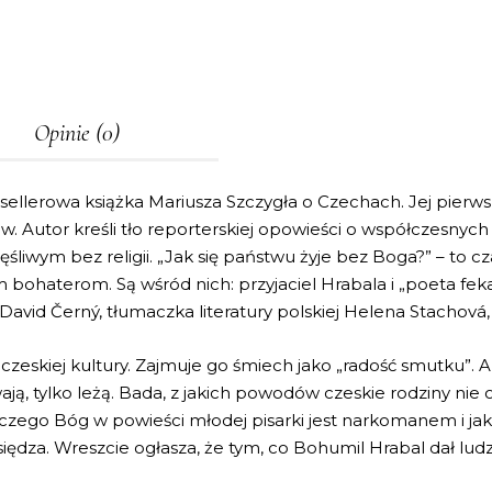
Opinie (0)
sellerowa książka Mariusza Szczygła o Czechach. Jej pierws
. Autor kreśli tło reporterskiej opowieści o współczesnych 
ęśliwym bez religii. „Jak się państwu żyje bez Boga?” – to
m bohaterom. Są wśród nich: przyjaciel Hrabala i „poeta fe
avid Černý, tłumaczka literatury polskiej Helena Stachová,
czeskiej kultury. Zajmuje go śmiech jako „radość smutku”. 
ają, tylko leżą. Bada, z jakich powodów czeskie rodziny nie 
czego Bóg w powieści młodej pisarki jest narkomanem i jak 
ędza. Wreszcie ogłasza, że tym, co Bohumil Hrabal dał ludzk