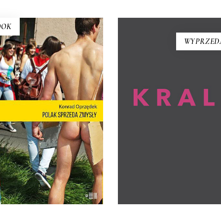
OOK
WYPRZED
LAK SPRZEDA ZMYSŁY
KRALL
 ma o Polsce takich książek
To książka, jakiej nie było. 
k debiut Konrada Oprzędka.
Krall, wybitna reporterka, ta,
ariackich, ale pogodnych.
opisywała innych, staje się
Smutnych, ale nie
bohaterką. Opowiadają o ni
gnębiających. Ta błyskotliwa
przy aktywnym udziale jej 
żka pokazuje, kim są Polacy,
– Wojciech Tochman i Mari
iedy nie muszą być sobą.
Szczygieł.
E-BOOK DO
KOSZYKA