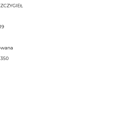
ZCZYGIEŁ
19
owana
350