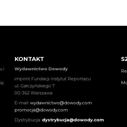
KONTAKT
S
 i
Wydawnictwo Dowody
Re
imprint Fundacji Instytut Reportażu
Mo
ki
ul. Gałczyńskiego 7
00-362 Warszawa
E-mail:
wydawnictwo@dowody.com
promocja@dowody.com
Dystrybucja:
dystrybucja@dowody.com