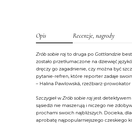
Opis
Recenzje, nagrody
Zrób sobie raj
to druga po
Gottlandzie
best
zostało przetłumaczone na dziewięć języków
dręczy go zagadnienie, czy można być szcz
pytanie-refren, które reporter zadaje swoi
– Halina Pawlowská, rzeźbiarz-prowokator D
Szczygieł w
Zrób sobie raj
jest detektywem 
sąsiedzi nie maszerują i niczego nie zdobyw
prochami swoich najbliższych. Docieka, dla
aprobatę najpopularniejszego czeskiego ksi