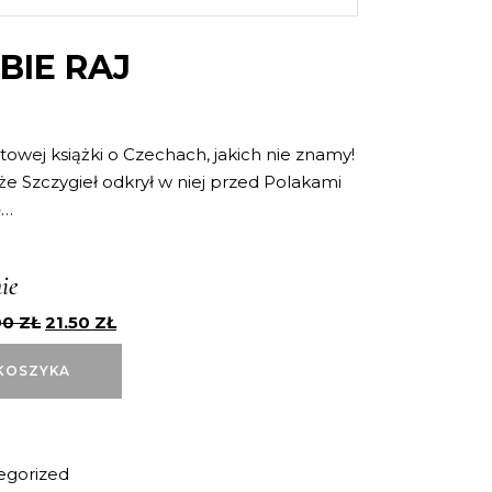
BIE RAJ
owej książki o Czechach, jakich nie znamy!
 że Szczygieł odkrył w niej przed Polakami
ę…
ie
00
ZŁ
21.50
ZŁ
KOSZYKA
egorized