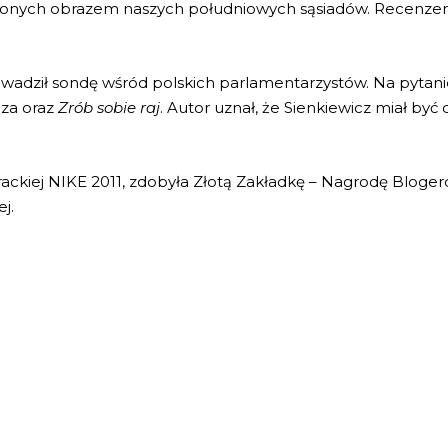
zonych obrazem naszych południowych sąsiadów. Recenzenci 
dził sondę wśród polskich parlamentarzystów. Na pytanie o
cza oraz
Zrób sobie raj
. Autor uznał, że Sienkiewicz miał być
ckiej NIKE 2011, zdobyła Złotą Zakładkę – Nagrodę Blogeró
j.