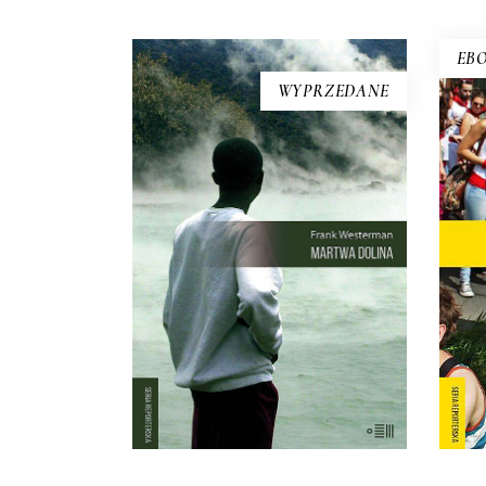
EB
WYPRZEDANE
MARTWA DOLINA
PO
21 sierpnia 1986 roku z doliny w
Nie
Kamerunie zniknęło życie.
ja
Kurczaki, pawiany, zebu i ptaki
W
leżały martwe w trawie – tak
samo jak dwa tysiące mężczyzn,
przy
kobiet i dzieci. Chaty i drzewa
ksią
palmowe stały nietknięte. Takie
k
są fakty. Ale co się wydarzyło?