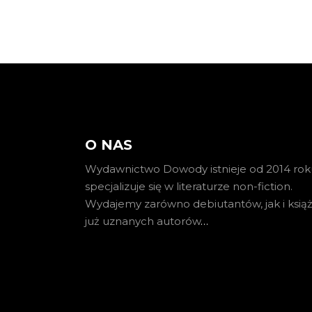
O NAS
Wydawnictwo Dowody istnieje od 2014 roku
specjalizuje się w literaturze non-fiction.
Wydajemy zarówno debiutantów, jak i książ
już uznanych autorów
…