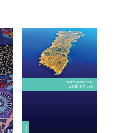
a –
[EBOOK] Jarosław
SĄ
Mikołajewski – WIELKI
PRZYPŁYW
Lampedusa. Włoska wyspa, choć
ją się
bliżej stąd do Afryki niż do Włoch.
e w
Dwadzieścia kilometrów
ełnie
kwadratowych lądu na Morzu
órzy
Śródziemnym. Najwyższe
jak…
wzniesienie: sto trzydzieści trzy
udzi,
metry. Drzew prawie nie ma.
nie
Ptaki tylko przelatują nad wyspą:
jesienią z Europy do Afryki,
wiosną – […]