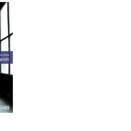
SPY
anki
ają
ami.
ć
ane w
terka