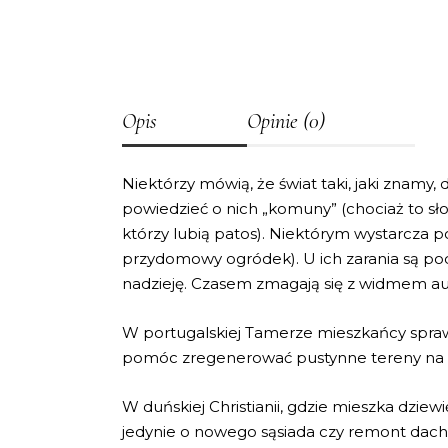
Opis
Opinie (0)
Niektórzy mówią, że świat taki, jaki znamy, 
powiedzieć o nich „komuny” (chociaż to słow
którzy lubią patos). Niektórym wystarcza p
przydomowy ogródek). U ich zarania są podo
nadzieję. Czasem zmagają się z widmem a
W portugalskiej Tamerze mieszkańcy sprawi
pomóc zregenerować pustynne tereny na św
W duńskiej Christianii, gdzie mieszka dziew
jedynie o nowego sąsiada czy remont dach