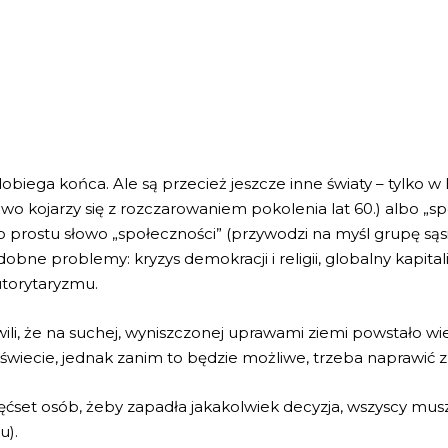
dobiega końca. Ale są przecież jeszcze inne światy – tylko w
o kojarzy się z rozczarowaniem pokolenia lat 60.) albo „spo
o prostu słowo „społeczności” (przywodzi na myśl grupę sąs
bne problemy: kryzys demokracji i religii, globalny kapital
utorytaryzmu.
li, że na suchej, wyniszczonej uprawami ziemi powstało wie
iecie, jednak zanim to będzie możliwe, trzeba naprawić zn
ięćset osób, żeby zapadła jakakolwiek decyzja, wszyscy muszą
u).