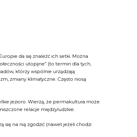
 Europie da się znaleźć ich setki. Można
łeczności utopijne” (to termin dla tych,
iadów, którzy wspólnie urządzają
izm, zmiany klimatyczne. Często niosą
lkie jezioro. Wierzą, że permakultura może
iszczone relacje międzyludzkie.
 się na nią zgodzić (nawet jeżeli chodzi