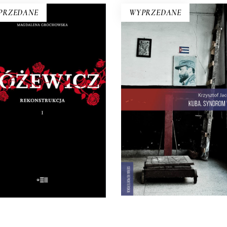
PRZEDANE
WYPRZEDANE
KUBA. SYNDROM WY
Rewolucja i dysydenci, Kub
RÓŻEWICZ.
walczące o podpaski i
KONSTRUKCJA (tom 1)
Kubańczycy, którzy obraż
a pytanie: „Kim jesteś?”,
rewolucję szortami i sandał
eusz Różewicz odpowiedział
Jest tu dawna świetnoś
zed laty: „Kto mnie uważnie
Hawany, są prosięta hodow
czyta, ten wie”.
wannach i jest krowa – boha
32.50
zł
65.00
zł
rewolucji.
22.00
zł
44.00
zł
E-BOOK DO
E-BOOK DO
KOSZYKA
KOSZYKA