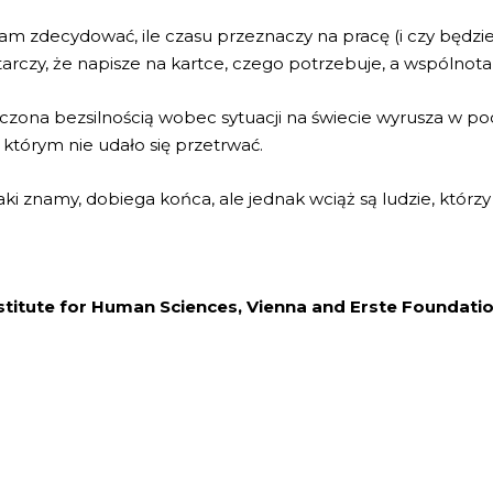
 zdecydować, ile czasu przeznaczy na pracę (i czy będzie z
starczy, że napisze na kartce, czego potrzebuje, a wspólnot
ęczona bezsilnością wobec sytuacji na świecie wyrusza w p
h, którym nie udało się przetrwać.
jaki znamy, dobiega końca, ale jednak wciąż są ludzie, któr
nstitute for Human Sciences,
Vienna
and Erste Foundati