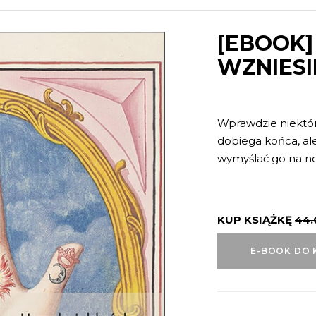
[EBOOK]
WZNIES
Wprawdzie niektórz
dobiega końca, ale
wymyślać go na n
KUP KSIĄŻKĘ
44
E-BOOK DO 