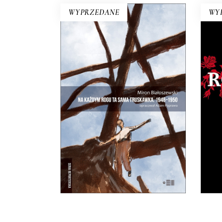
WYPRZEDANE
WY
NA KAŻDYM ROGU TA
RE
SAMA TRUSKAWKA
N
Zupełnie nowe miasto. Jakaś
Tad
inna Warszawa na starych
pr
śmieciach. Skąd się wzięła?
25.00
zł
50.00
zł
E-BOOK DO
KOSZYKA