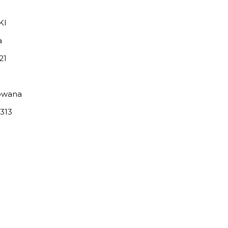
KI
a
21
owana
313