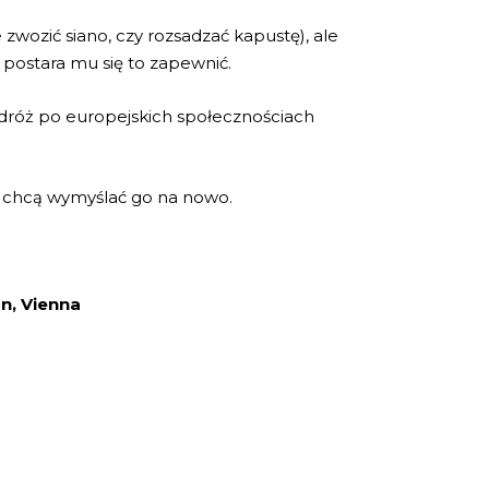
wozić siano, czy rozsadzać kapustę), ale
a postara mu się to zapewnić.
odróż po europejskich społecznościach
zy chcą wymyślać go na nowo.
on,
Vienna