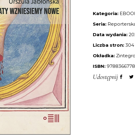
Kategoria:
EBOO
Seria:
Reportersk
Data wydania:
20
Liczba stron:
304
Okładka:
Zintegr
ISBN:
9788366778
Udostępnij