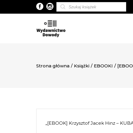
Wyszukiwarka
produktów
Strona główna
/
Książki
/
EBOOKI
/
[EBOO
„[EBOOK] Krzysztof Jacek Hinz – KUB