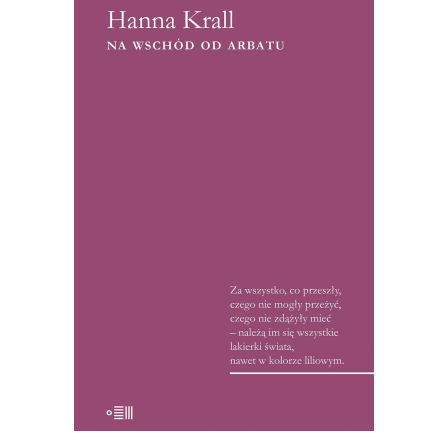
[EBOOK] Hanna Krall – NA
WSCHÓD OD ARBATU
Hanna Krall jako korespondentka
„Polityki”, napisała na przełomie lat 60. i
70. serię reportaży ze Związku
Radzieckiego. W czasach peerelowskiej
cenzury, reportaże te zostały uznane
przez recenzentów za wydarzenie. Od
kolegów z tygodnika reporterka
usłyszała: „Na zebraniach redakcyjnych
pani teksty, […]
15.50
zł
32.00
zł
KSIĄŻKA DO KOSZYKA