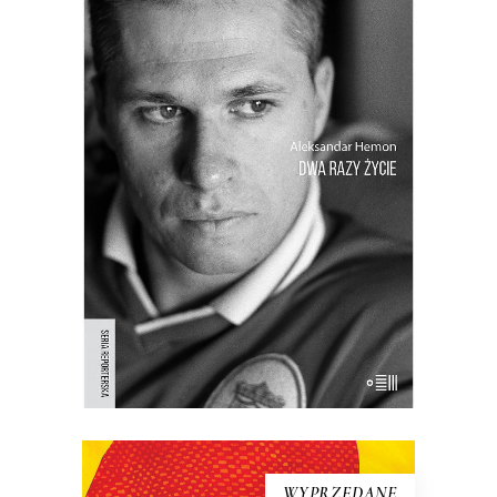
[EBOOK] Aleksandar Hemon –
DWA RAZY ŻYCIE. BOŚNIA I
AMERYKA
Osobista opowieść amerykańsko-
bośniackiego pisarza o chłopięcych
latach spędzonych w Jugosławii i o
przymusowej emigracji, o utracie
przeszłości i przymusie odnalezienia się
w nowej teraźniejszości. “Wojna przyszła
do nas i teraz czekaliśmy na to, kto
przeżyje, kto będzie zabijał i kto […]
WYPRZEDANE