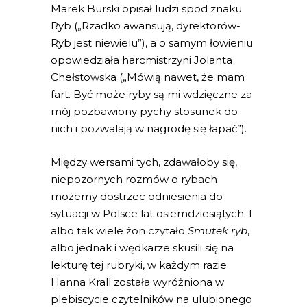
Marek Burski opisał ludzi spod znaku
Ryb („Rzadko awansują, dyrektorów-
Ryb jest niewielu”), a o samym łowieniu
opowiedziała harcmistrzyni Jolanta
Chełstowska („Mówią nawet, że mam
fart. Być może ryby są mi wdzięczne za
mój pozbawiony pychy stosunek do
nich i pozwalają w nagrodę się łapać”).
Między wersami tych, zdawałoby się,
niepozornych rozmów o rybach
możemy dostrzec odniesienia do
sytuacji w Polsce lat osiemdziesiątych. I
albo tak wiele żon czytało
Smutek ryb
,
albo jednak i wędkarze skusili się na
lekturę tej rubryki, w każdym razie
Hanna Krall została wyróżniona w
plebiscycie czytelników na ulubionego