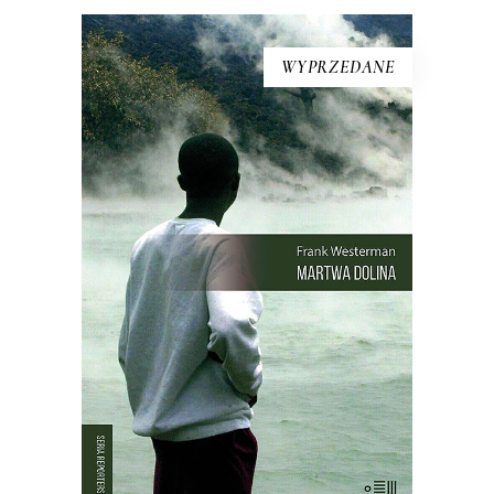
WYPRZEDANE
[EBOOK] Frank Westerman –
MARTWA DOLINA
21 sierpnia 1986 roku wieczorem,
księżyc był wtedy w nowiu, z doliny w
północno-wschodnim Kamerunie
zniknęło wszelkie życie. Kurczaki,
pawiany, zebu i ptaki leżały martwe w
trawie – tak samo jak dwa tysiące
mężczyzn, kobiet i dzieci. Nie było
żadnych […]