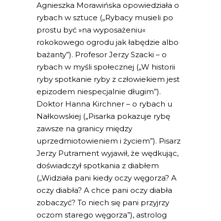
Agnieszka Morawińska opowiedziała o
rybach w sztuce („Rybacy musieli po
prostu być »na wyposażeniu«
rokokowego ogrodu jak łabędzie albo
bażanty”). Profesor Jerzy Szacki – o
rybach w myśli społecznej („W historii
ryby spotkanie ryby z człowiekiem jest
epizodem niespecjalnie długim”).
Doktor Hanna Kirchner – o rybach u
Nałkowskiej („Pisarka pokazuje rybę
zawsze na granicy między
uprzedmiotowieniem i życiem”). Pisarz
Jerzy Putrament wyjawił, że wędkując,
doświadczył spotkania z diabłem
(„Widziała pani kiedy oczy węgorza? A
oczy diabła? A chce pani oczy diabła
zobaczyć? To niech się pani przyjrzy
oczom starego węgorza”), astrolog