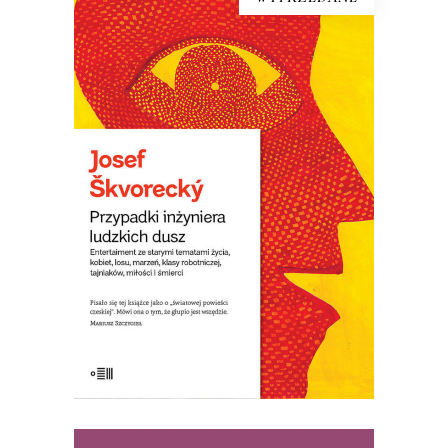
[EBOOK] Josef Škvorecký –
PRZYPADKI INŻYNIERA
LUDZKICH DUSZ
Książka – laureatka Nagrody Literackiej
Europy Środkowej Angelus. Uważana za
jedną z najlepszych czeskich powieści.
W Czechach określono ją „powieścią o
światowych ambicjach”. Wydana w
wydawnictwie emigracyjnym w 1977
roku, w Czechach wyszła dopiero po
upadku komunizmu w roku 1992. […]