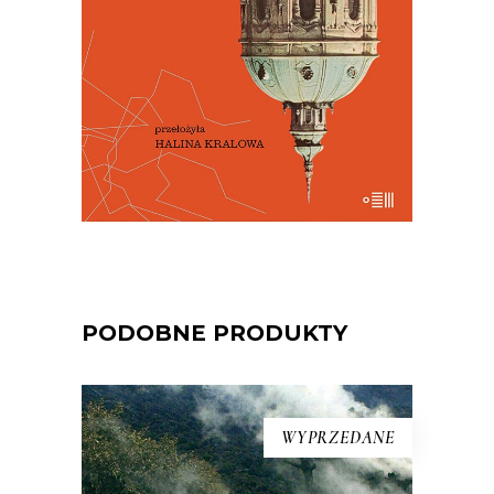
niezbędna.
29.50
zł
59.00
zł
E-BOOK DO KOSZYKA
PODOBNE PRODUKTY
WYPRZEDANE