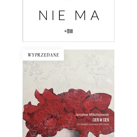
KSIĄŻKA DO KOSZYKA
E-BOOK DO KOSZYKA
WYPRZEDANE
CIEŃ W CIEŃ. ZA CIENIEM
ZUZANNY GINCZANKI
Pewnego dnia z książki na zagraconym
biurku wysuwa się oderwany fragment
starej gazety z pytaniem: Kim jesteś,
Zuzanno?