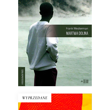
MARTWA DOLINA
21 sierpnia 1986 roku z doliny w
Kamerunie zniknęło życie. Kurczaki,
pawiany, zebu i ptaki leżały martwe w
trawie – tak samo jak dwa tysiące
mężczyzn, kobiet i dzieci. Chaty i
drzewa palmowe stały nietknięte. Takie
są fakty. Ale co się wydarzyło?
WYPRZEDANE