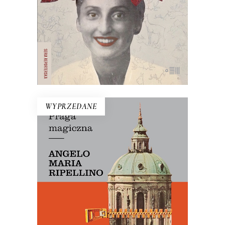
19.50
zł
39.00
zł
E-BOOK DO KOSZYKA
WYPRZEDANE
PRAGA MAGICZNA
Oto – jak mówi Mariusz Szczygieł –
biblia kultury czeskiej. Dla miłośników
Pragi i czeskiej kultury – lektura