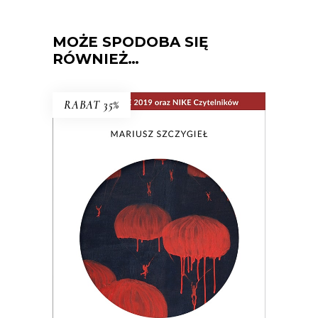
MOŻE SPODOBA SIĘ
RÓWNIEŻ…
RABAT 35%
NIE MA
Wielogłosowa rozprawa reporterska o
kondycji człowieka i największym
problemie cywilizacji: utracie, braku,
nieobecności. Nad książką unosi się rada
Hanny Krall: „Wszystko musi mieć swoją
formę, swój rytm, panie Mariuszu.
Zwłaszcza nieobecność”.
29.90
zł
46.00
zł