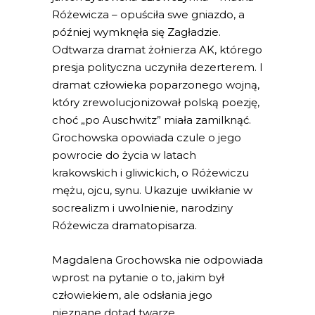
Różewicza – opuściła swe gniazdo, a
później wymknęła się Zagładzie.
Odtwarza dramat żołnierza AK, którego
presja polityczna uczyniła dezerterem. I
dramat człowieka poparzonego wojną,
który zrewolucjonizował polską poezję,
choć „po Auschwitz” miała zamilknąć.
Grochowska opowiada czule o jego
powrocie do życia w latach
krakowskich i gliwickich, o Różewiczu
mężu, ojcu, synu. Ukazuje uwikłanie w
socrealizm i uwolnienie, narodziny
Różewicza dramatopisarza.
Magdalena Grochowska nie odpowiada
wprost na pytanie o to, jakim był
człowiekiem, ale odsłania jego
nieznane dotąd twarze.