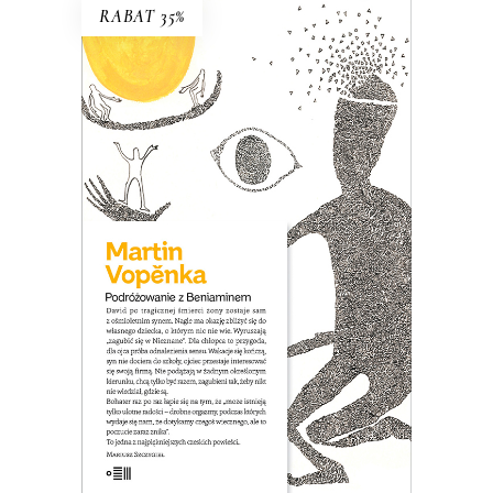
RABAT 35%
PODRÓŻOWANIE Z
BENIAMINEM
David po śmierci żony zostaje sam z
ośmioletnim synem. Nagle jest wolny,
czuje, że nic go nie trzyma w Pradze i
ma okazję zbliżyć się do własnego
dziecka, o którym nic nie wie. Wpada na
pomysł, że wyruszą razem „zagubić się
w Nieznane”…
26.00
zł
40.00
zł
KSIĄŻKA DO KOSZYKA
E-BOOK DO KOSZYKA