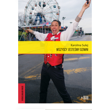
WSZYSCY JESTEŚMY DZIWNI.
OPOWIEŚCI Z CONEY ISLAND
Coney Island – dzielnica Nowego Jorku,
niegdyś stolica światowej rozrywki,
cyrków, wesołych miasteczek – to wciąż
rezerwuar estetyki, idei, marzeń i lęków,
z których jest zbudowana popkultura.
23.40
zł
36.00
zł
KSIĄŻKA DO KOSZYKA
E-BOOK DO KOSZYKA