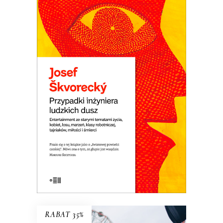
PRZYPADKI INŻYNIERA
LUDZKICH DUSZ
Powieść rzeka. Płyną nią setki
dramatycznych i śmiesznych ludzkich
losów. Wojna i komunizm. Miłość do
dziewcząt i saksofonu. Ucieczka z kraju i
tęsknota za domem. Jedna z
najlepszych czeskich powieści.
E-BOOK DO KOSZYKA
RABAT 35%