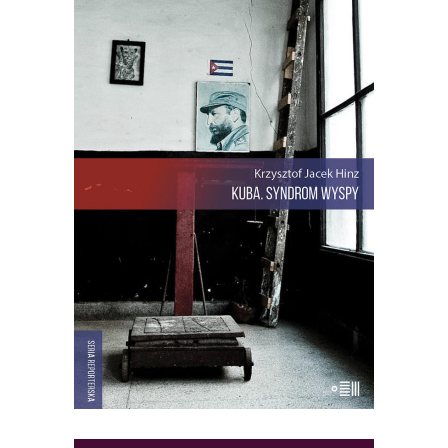
[EBOOK] Krzysztof Jacek Hinz –
KUBA. SYNDROM WYSPY
Krzysztof Jacek Hinz rozpoczyna swoją
opowieść o Kubie w dniu, w którym
obudził go telewizyjny komunikat, że
oto został wrogiem rewolucji.
Paszkwilancki wstępniak o polskim
dyplomacie napisał w „Granmie” sam
Fidel… Kuba. Syndrom wyspy to
reporterska książka o wyspie Fidela […]
22.00
zł
44.00
zł
KSIĄŻKA DO KOSZYKA