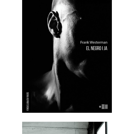
[EBOOK] Frank Westerman – EL
NEGRO I JA
“El Negro i ja” to reporterska próba
odtworzenia życia tzw. buszmena z
Banyoles – zmumifikowanego,
wypchanego człowieka, który był
wystawiany publicznie aż do lat 90. XX
wieku jako eksponat muzealny. Frank
Westerman, holenderski reporter,
próbuje przywrócić buszmenowi z
Banyoles jego […]