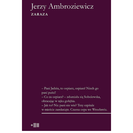
[EBOOK] Jerzy Ambroziewicz –
ZARAZA
Zamknięte miasto. Kursujące nocami
karetki. Mieszkańcy porywani przez
ludzi w ciężkich gumowych
kombinezonach z maskami na
twarzach. To nie scenariusz filmu
science-fiction, ale fabuła Zarazy –
reporterskiej opowieści o epidemii ospy,
która wybuchła we Wrocławiu w
czasach, gdy większość lekarzy […]
19.50
zł
39.00
zł
KSIĄŻKA DO KOSZYKA