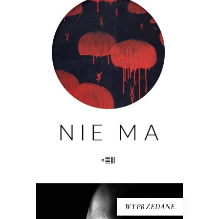
MA
Nie ma kogoś. Nie ma czegoś. Nie ma
przeszłości. Nie ma pamięci. Nie ma
widelców do sera. Nie ma miłości. Nie
ma życia. Nie ma fikcji. Nie ma
właściwego koloru. Nie ma komisji. Nie
ma grobu. Nie ma siostry. Nie […]
23.00
zł
46.00
zł
KSIĄŻKA DO KOSZYKA
WYPRZEDANE