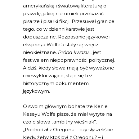
amerykańską i światową literaturę o
prawdę, jakiej nie umieli przekazać
pisarze i pisarki fikcji. Przesuwał granice
tego, co w dziennikarstwie jest
dopuszczalne. Rozpasanie językowe i
ekspresja Wolfe’a stały się wręcz
nieokiełznane.
Próba kwasu…
jest
festiwalem niepoprawności politycznej.
A dziś, kiedy słowa mają być wyważone
i niewykluczające, staje się też
historycznym dokumentem
językowym.
O swoim głównym bohaterze Kenie
Keseyu Wolfe pisze, że miał wyryte na
czole słowa „ambitny wieśniak”.
„Pochodził z Oregonu – czy słyszeliście
kiedy, żeby ktoś był z Oregonu? – i