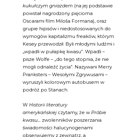
kukułczym gniazdem
(na jej podstawie
powstał nagrodzony pięcioma
Oscarami film Miloša Formana), oraz
grupie hipisów i niedostosowanych do
wymogów kapitalizmu freaków, którym
Kesey przewodził. Byli młodymi ludźmi i
„wpadli w pułapkę kwasu”. Wpadli –
pisze Wolfe – „do tego stopnia, że nie
mogli odnaleźć życia”. Nazywani Merry
Pranksters – Wesołymi Zgrywusami –
wyruszyli kolorowym autobusem w
podróż po Stanach.
W
Historii literatury
amerykańskiej
czytamy, że w
Próbie
kwasu…
zwolenników poszerzania
świadomości halucynogenami
obserwujemy z zewnątrz, a