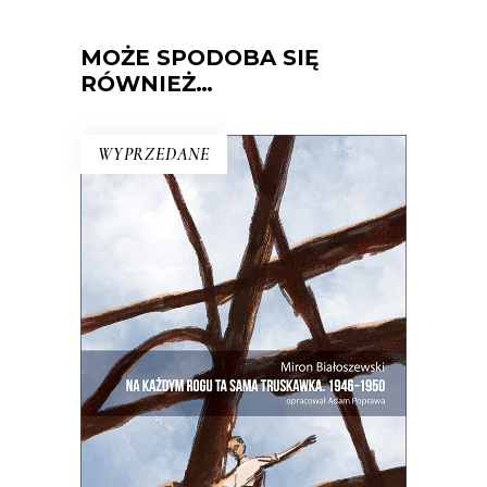
MOŻE SPODOBA SIĘ
RÓWNIEŻ…
WYPRZEDANE
NA KAŻDYM ROGU TA SAMA
TRUSKAWKA
Zupełnie nowe miasto. Jakaś inna
Warszawa na starych śmieciach. Skąd
się wzięła?
25.00
zł
50.00
zł