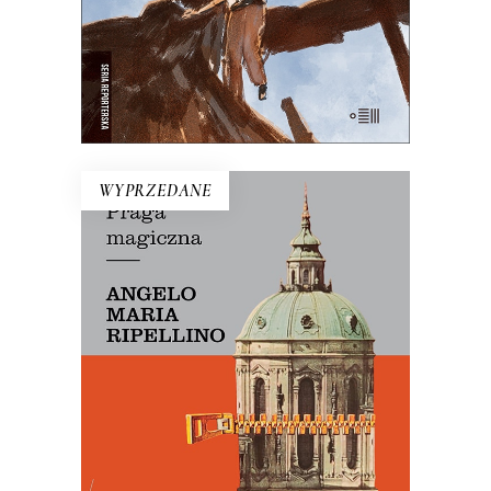
E-BOOK DO KOSZYKA
WYPRZEDANE
PRAGA MAGICZNA
Oto – jak mówi Mariusz Szczygieł –
biblia kultury czeskiej. Dla miłośników
Pragi i czeskiej kultury – lektura
niezbędna.