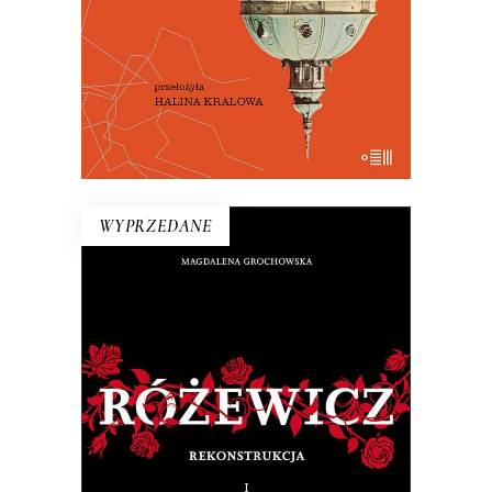
29.50
zł
59.00
zł
E-BOOK DO KOSZYKA
WYPRZEDANE
RÓŻEWICZ. REKONSTRUKCJA
(tom 1)
Na pytanie: „Kim jesteś?”, Tadeusz
Różewicz odpowiedział przed laty: „Kto