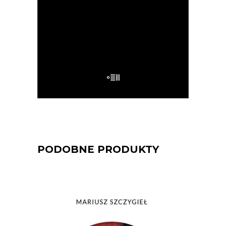
mnie uważnie czyta, ten wie”.
32.50
zł
65.00
zł
E-BOOK DO KOSZYKA
PODOBNE PRODUKTY
[EBOOK] Mariusz Szczygieł – NIE