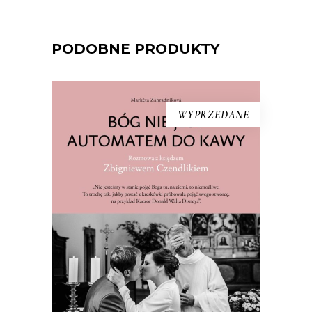
PODOBNE PRODUKTY
WYPRZEDANE
[EBOOK] Markéta Zahradníková –
BÓG NIE JEST AUTOMATEM DO
KAWY. ROZMOWA Z KSIĘDZEM
ZBIGNIEWEM CZENDLIKIEM
Najbardziej znanym księdzem w
bezbożnych Czechach jest Polak. Ks.
Zbigniew Czendlik (ur. 1964) przyjechał
do Náchodu dwadzieścia pięć lat temu
z Chorzowa. Kapłan z prowincji szybko
zdobył popularność. Dzisiaj nadal jest
proboszczem w małej miejscowości