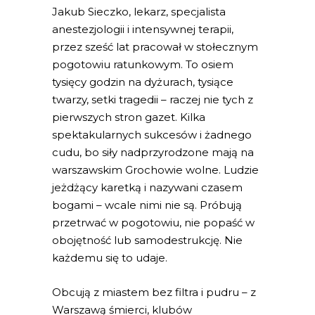
Jakub Sieczko, lekarz, specjalista
anestezjologii i intensywnej terapii,
przez sześć lat pracował w stołecznym
pogotowiu ratunkowym. To osiem
tysięcy godzin na dyżurach, tysiące
twarzy, setki tragedii – raczej nie tych z
pierwszych stron gazet. Kilka
spektakularnych sukcesów i żadnego
cudu, bo siły nadprzyrodzone mają na
warszawskim Grochowie wolne. Ludzie
jeżdżący karetką i nazywani czasem
bogami – wcale nimi nie są. Próbują
przetrwać w pogotowiu, nie popaść w
obojętność lub samodestrukcję. Nie
każdemu się to udaje.
Obcują z miastem bez filtra i pudru – z
Warszawą śmierci, klubów