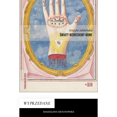
ŚWIATY WZNIESIEMY NOWE
Wprawdzie niektórzy mówią, że świat
taki, jaki znamy, dobiega końca, ale
jednak wciąż są ludzie, którzy chcą
wymyślać go na nowo.
22.00
zł
44.00
zł
E-BOOK DO KOSZYKA
WYPRZEDANE