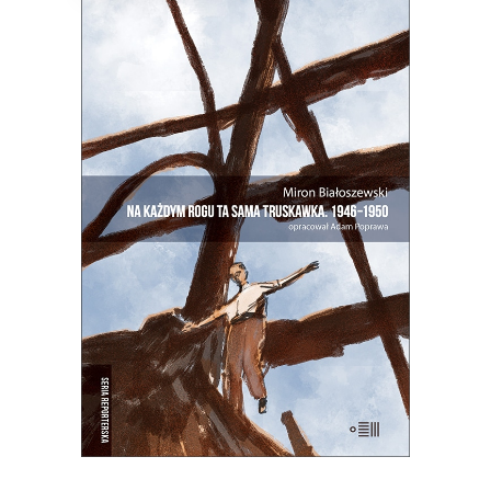
NA KAŻDYM ROGU TA SAMA
TRUSKAWKA
Zupełnie nowe miasto. Jakaś inna
Warszawa na starych śmieciach. Skąd
się wzięła?
25.00
zł
50.00
zł
E-BOOK DO KOSZYKA