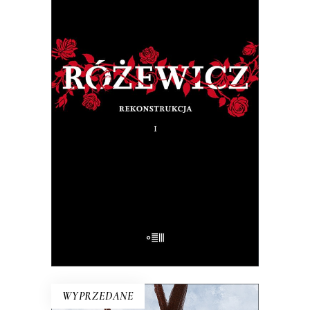
RÓŻEWICZ. REKONSTRUKCJA
(tom 1)
Na pytanie: „Kim jesteś?”, Tadeusz
Różewicz odpowiedział przed laty: „Kto
mnie uważnie czyta, ten wie”.
32.50
zł
65.00
zł
E-BOOK DO KOSZYKA
WYPRZEDANE