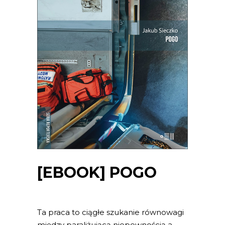
[EBOOK] POGO
Ta praca to ciągłe szukanie równowagi
między paraliżującą niepewnością a