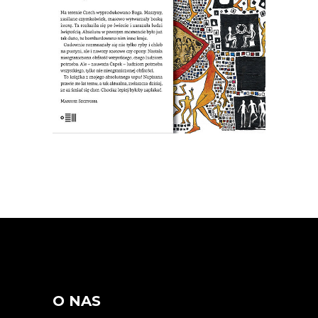
czego ludziom potrzeba. Ale ludziom
potrzeba wszystkiego, tylko nie […]
19.50
zł
39.00
zł
KSIĄŻKA DO KOSZYKA
O NAS