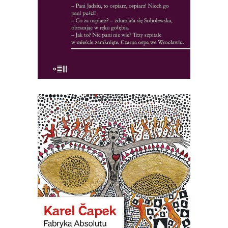
czasach, gdy większość lekarzy […]
19.50
zł
39.00
zł
KSIĄŻKA DO KOSZYKA
[EBOOK] Karel Ćapek – FABRYKA
ABSOLUTU
Na terenie Czech wyprodukowano
Boga. Maszyny zwane karburatorami
zaczęły masowo wytwarzać Absolut. W
pewnym momencie było go już tak
dużo, że postanowiono bombardować
nim Anglię. Nastała na świecie
nieograniczona obfitość wszystkiego,