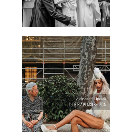
Lanškroun, a także prowadzi w […]
[EBOOK] Aleksandra Lipczak –
LUDZIE Z PLACU SŁOŃCA
Franek Kanalarz – deweloper, który
postawił miasto pośrodku pustyni.
Susana, która zamówiła w banku
whoppera z serem, bo przestała się bać.
Manuel, który przez 30 lat nie wychodził
z domu. Pedro, syn obwoźnego
handlarza, który zamiast mówić “Nie ma
Boga, […]