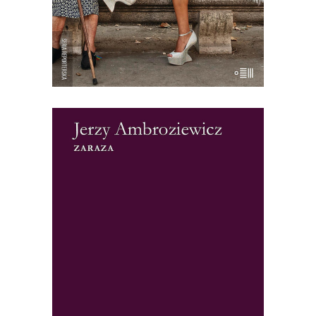
19.50
zł
39.00
zł
KSIĄŻKA DO KOSZYKA
[EBOOK] Jerzy Ambroziewicz –
ZARAZA
Zamknięte miasto. Kursujące nocami
karetki. Mieszkańcy porywani przez
ludzi w ciężkich gumowych
kombinezonach z maskami na
twarzach. To nie scenariusz filmu
science-fiction, ale fabuła Zarazy –
reporterskiej opowieści o epidemii ospy,
która wybuchła we Wrocławiu w