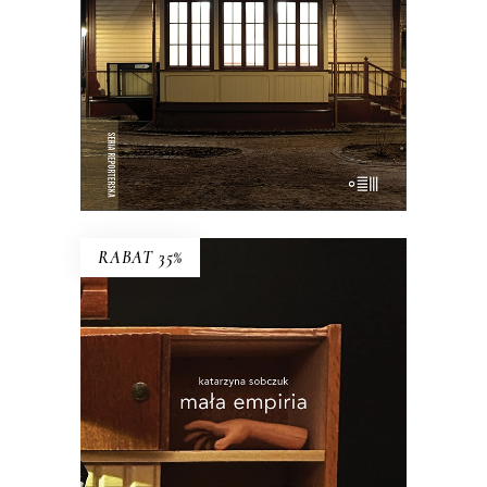
35.75
zł
55.00
zł
KSIĄŻKA DO KOSZYKA
E-BOOK DO KOSZYKA
RABAT 35%
MAŁA EMPIRIA
Esej uczestniczący o wczesnej starości i
zagadce rodzicielstwa.