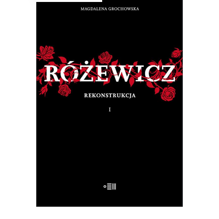
RÓŻEWICZ. REKONSTRUKCJA
(tom 1)
Na pytanie: „Kim jesteś?”, Tadeusz
Różewicz odpowiedział przed laty: „Kto
mnie uważnie czyta, ten wie”.
32.50
zł
65.00
zł
E-BOOK DO KOSZYKA