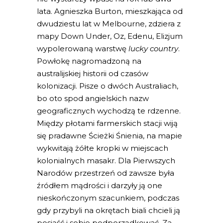
lata. Agnieszka Burton, mieszkająca od
dwudziestu lat w Melbourne, zdziera z
mapy Down Under, Oz, Edenu, Elizjum
wypolerowaną warstwę
lucky country
.
Powłokę nagromadzoną na
australijskiej historii od czasów
kolonizacji. Pisze o dwóch Australiach,
bo oto spod angielskich nazw
geograficznych wychodzą te rdzenne.
Między płotami farmerskich stacji wiją
się pradawne Ścieżki Śnienia, na mapie
wykwitają żółte kropki w miejscach
kolonialnych masakr. Dla Pierwszych
Narodów przestrzeń od zawsze była
źródłem mądrości i darzyły ją one
nieskończonym szacunkiem, podczas
gdy przybyli na okrętach biali chcieli ją
posiąść i sobie podporządkować. Za