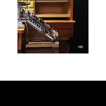
34.45
zł
53.00
zł
KSIĄŻKA DO KOSZYKA
E-BOOK DO KOSZYKA