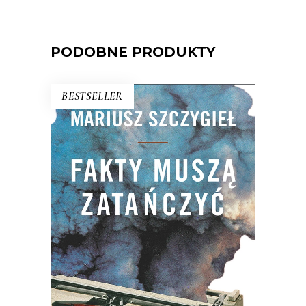
PODOBNE PRODUKTY
BESTSELLER
FAKTY MUSZĄ ZATAŃCZYĆ
Dlaczego bez szczegółu nie ma ogółu?
Czym różni się fakt od faktu podanego
czytelnikom? Czy na pewno Z zimną
krwią Trumana Capote’a jest pierwszą
powieścią non-fiction? Do czego może
służyć reporterowi bardzo długi szalik?
Dlaczego Hanna Krall jest Mondrianem
reportażu, a nie […]
35.75
zł
55.00
zł