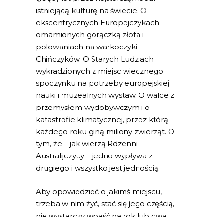
istniejącą kulturę na świecie. O
ekscentrycznych Europejczykach
omamionych gorączką złota i
polowaniach na warkoczyki
Chińczyków. O Starych Ludziach
wykradzionych z miejsc wiecznego
spoczynku na potrzeby europejskiej
nauki i muzealnych wystaw. O walce z
przemysłem wydobywczym i o
katastrofie klimatycznej, przez którą
każdego roku giną miliony zwierząt. O
tym, że – jak wierzą Rdzenni
Australijczycy – jedno wypływa z
drugiego i wszystko jest jednością.
Aby opowiedzieć o jakimś miejscu,
trzeba w nim żyć, stać się jego częścią,
nie wystarczy wpaść na rok lub dwa