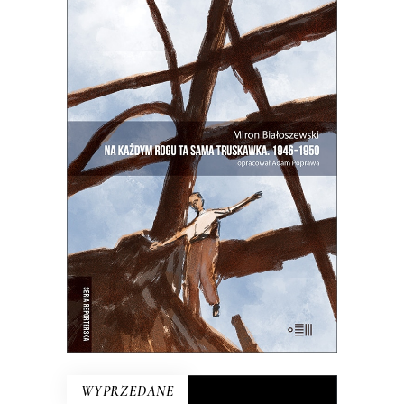
NA KAŻDYM ROGU TA SAMA
TRUSKAWKA
Zupełnie nowe miasto. Jakaś inna
Warszawa na starych śmieciach. Skąd
się wzięła?
25.00
zł
50.00
zł
E-BOOK DO KOSZYKA
WYPRZEDANE