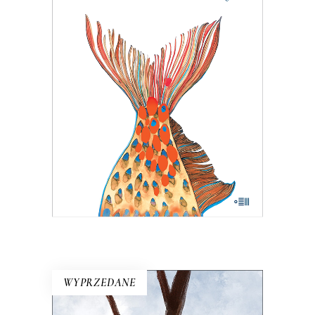
W 1983 roku pismo dla wędkarzy
postanowiło pomóc uznanej reporterce
– bezrobotnej w stanie wojennym. Tam
Hanna Krall mogła publikować bez
weryfikacji, bo w końcu trudno pisać
wywrotowe treści, pisząc o rybach. A
jednak…
24.05
zł
37.00
zł
KSIĄŻKA DO KOSZYKA
E-BOOK DO KOSZYKA
WYPRZEDANE