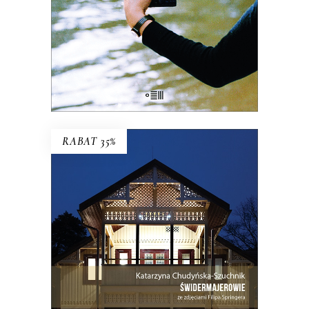
których Polska transformacji
pozostawiła na marginesie.
38.03
zł
58.50
zł
KSIĄŻKA DO KOSZYKA
RABAT 35%
ŚWIDERMAJEROWIE
Domy torty, domy duchy, domy
ogniska, domy uśpione i domy
wskrzeszone, domy skarbonki i domy
bezpańskie…