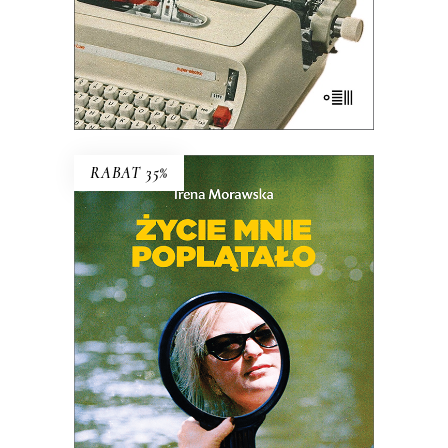
KSIĄŻKA DO KOSZYKA
E-BOOK DO KOSZYKA
RABAT 35%
Życie mnie poplątało. Scenariusze
Irena Morawska – autorka
legendarnego reportażu
Jak Emilię z
Kalabrii od złej pani wykradłam
i
współtwórczyni (razem z mężem
Jerzym Morawskim) głośnych seriali
dokumentalnych
Chłopaki do wzięcia,
Serce z węgla
, czy
Ballada o lekkim
zabarwieniu erotycznym
– przez całe
życie wsłuchiwała się w głosy ludzi,