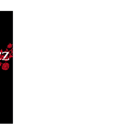
 1)
,
ział
nie