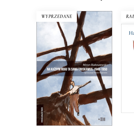
WYPRZEDANE
RAB
W 19
po
r
NA KAŻDYM ROGU TA
st
SAMA TRUSKAWKA
K
Zupełnie nowe miasto. Jakaś
wer
inna Warszawa na starych
pisa
śmieciach. Skąd się wzięła?
25.00
zł
50.00
zł
E-BOOK DO
KOSZYKA