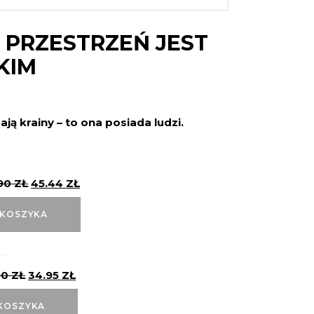
 PRZESTRZEŃ JEST
KIM
ają krainy – to ona posiada ludzi.
90
ZŁ
45.44
ZŁ
 KOSZYKA
90
ZŁ
34.95
ZŁ
KOSZYKA