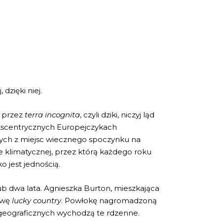
 dzięki niej.
h przez
terra incognita
, czyli dziki, niczyj ląd
O ekscentrycznych Europejczykach
ych z miejsc wiecznego spoczynku na
 klimatycznej, przez którą każdego roku
o jest jednością.
lub dwa lata. Agnieszka Burton, mieszkająca
twę
lucky country
. Powłokę nagromadzoną
zw geograficznych wychodzą te rdzenne.