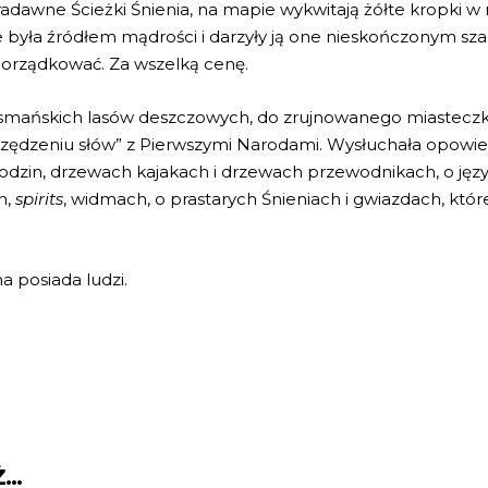
 pradawne Ścieżki Śnienia, na mapie wykwitają żółte kropki 
była źródłem mądrości i darzyły ją one nieskończonym sza
odporządkować. Za wszelką cenę.
asmańskich lasów deszczowych, do zrujnowanego miasteczka,
rzędzeniu słów” z Pierwszymi Narodami. Wysłuchała opowie
dzin, drzewach kajakach i drzewach przewodnikach, o język
h,
spirits
,
widmach, o prastarych Śnieniach i gwiazdach, które
a posiada ludzi.
Ż…