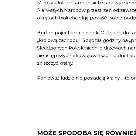
Między płotami farmerskich stacji wiją się
Pierwszych Narodów przestrzeń od zawsze 
okrętach biali chcieli ją posiąść i sobie p
Burton pojechała na daleki Outback, do t
„królową zachodu”. Spędziła godziny na „p
Skradzionych Pokoleniach, o drzewach naro
nieustępliwych ekowojownikach, o duchac
zniszczyć krainy.
Ponieważ ludzie nie posiadają krainy – to on
MOŻE SPODOBA SIĘ RÓWNIE