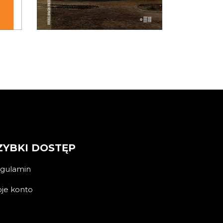
E-BOOK DO
KOSZYKA
ZYBKI DOSTĘP
gulamin
je konto