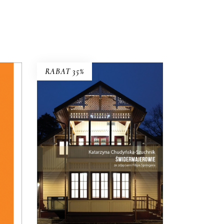
RABAT 35%
ŚWIDERMAJEROWIE
NĄ”
Domy torty, domy duchy, domy
ogniska, domy uśpione i domy
2025
wskrzeszone, domy skarbonki i
domy bezpańskie…
35.75
zł
55.00
zł
KSIĄŻKA DO
KOSZYKA