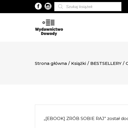
Wyszukiwarka
produktów
Strona główna
/
Książki
/
BESTSELLERY
/
„[EBOOK] ZRÓB SOBIE RAJ” został dod