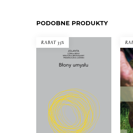
PODOBNE PRODUKTY
RABAT 35%
RAB
BŁONY UMYSŁU
Z
Co wynika z faktu, że żyjemy? I
Miel
jak żyć w świecie, który ciągle się
du
przeobraża?
22.75
zł
35.00
zł
KSIĄŻKA DO
KOSZYKA