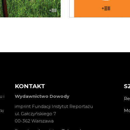
E-BOOK DO
KOSZYKA
KONTAKT
S
 i
Wydawnictwo Dowody
Re
imprint Fundacji Instytut Reportażu
Mo
ki
ul. Gałczyńskiego 7
00-362 Warszawa