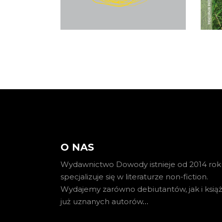
E-BOOK DO
KOSZYKA
O NAS
Wydawnictwo Dowody istnieje od 2014 roku
specjalizuje się w literaturze non-fiction.
Wydajemy zarówno debiutantów, jak i książ
już uznanych autorów
…