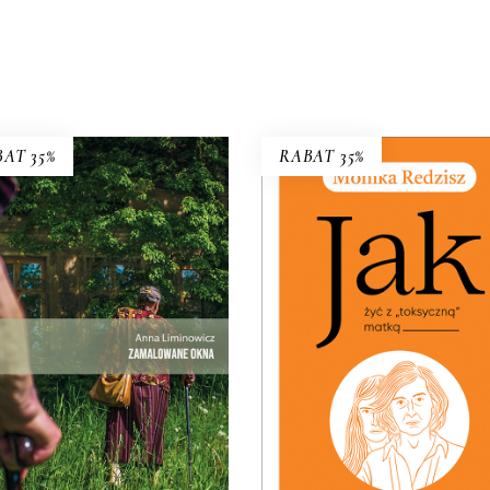
AT 35%
RABAT 35%
AMALOWANE OKNA
JAK ŻYĆ Z „TOKSYCZ
MATKĄ
i tu swoją małą wspólnotę – i
żą nieufność wobec siebie.
PREMIERA: 24 listopada 
Premiera 25 maja
32.49
zł
49.99
zł
27.30
zł
42.00
zł
KSIĄŻKA DO
KSIĄŻKA DO
KOSZYKA
KOSZYKA