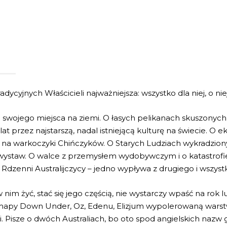
Tradycyjnych Właścicieli najważniejsza: wszystko dla niej, o niej,
 do swojego miejsca na ziemi. O łasych pelikanach skuszonyc
lat przez najstarszą, nadal istniejącą kulturę na świecie. 
na warkoczyki Chińczyków. O Starych Ludziach wykradzion
wystaw. O walce z przemysłem wydobywczym i o katastrofie
ą Rdzenni Australijczycy – jedno wypływa z drugiego i wszystk
nim żyć, stać się jego częścią, nie wystarczy wpaść na rok 
z mapy Down Under, Oz, Edenu, Elizjum wypolerowaną wars
zacji. Pisze o dwóch Australiach, bo oto spod angielskich na