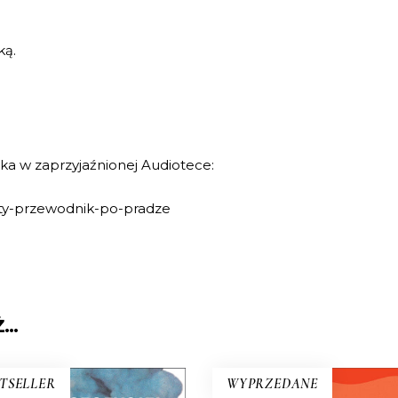
ką.
ka w zaprzyjaźnionej Audiotece:
sty-przewodnik-po-pradze
Ż…
TSELLER
WYPRZEDANE
FAKTY MUSZĄ