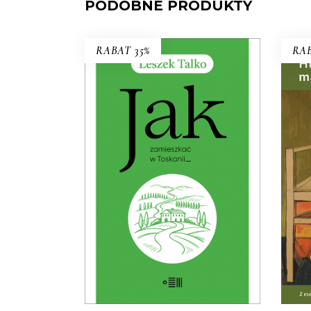
PODOBNE PRODUKTY
RABAT 35%
RAB
JAK ZAMIESZKAĆ W
TOSKANII
Premiera: 19 maja 2026
32.49
zł
49.99
zł
KSIĄŻKA DO
KOSZYKA
E-BOOK DO
KOSZYKA