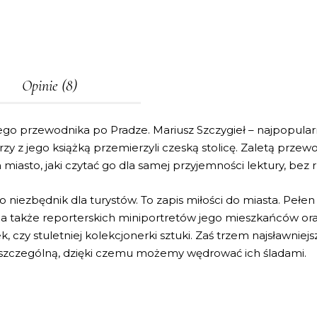
Opinie (8)
 przewodnika po Pradze. Mariusz Szczygieł – najpopularniej
rzy z jego książką przemierzyli czeską stolicę. Zaletą prze
miasto, jaki czytać go dla samej przyjemności lektury, bez 
ko niezbędnik dla turystów. To zapis miłości do miasta. Pełen
 a także reporterskich miniportretów jego mieszkańców oraz 
ek, czy stuletniej kolekcjonerki sztuki. Zaś trzem najsławni
 szczególną, dzięki czemu możemy wędrować ich śladami.