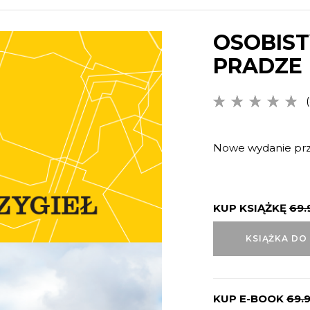
OSOBIST
PRADZE
(
4.63
na
5 na
podstawi
Nowe wydanie prz
ocen
klientów
KUP KSIĄŻKĘ
69.
KSIĄŻKA DO
KUP E-BOOK
69.