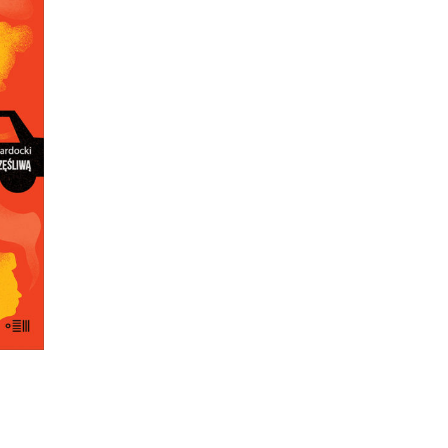
dł za
 się
ało,
kają