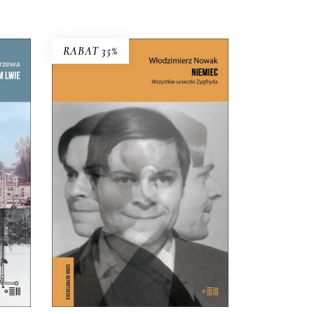
RABAT 35%
YM
NIEMIEC. WSZYSTKIE
UCIECZKI ZYGFRYDA
aniu
Czy Zygfryd Kapela zdradził
 i
Niemcy z Polską, czy Polskę z
go
Niemcami?
39.65
zł
61.00
zł
KSIĄŻKA DO
KOSZYKA
E-BOOK DO
KOSZYKA