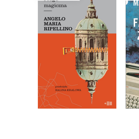
Dla
og
PRAGA MAGICZNA
fa
Oto – jak mówi Mariusz
Szczygieł – biblia kultury czeskiej.
kr
Dla miłośników Pragi i czeskiej
pie
kultury – lektura niezbędna.
repo
29.50
zł
59.00
zł
Mond
E-BOOK DO
KOSZYKA