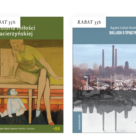
AT 35%
RABAT 35%
BALLADA O ŚPIĄC
LWIE
HISTORIA MIŁOŚCI
MACIERZYŃSKIEJ
To, co zdecydowało o powst
Bytomia, jego bogactwie
PREMIERA w kwietniu
tradycji, miało stać się je
61.75
zł
95.00
zł
zagładą.
39.65
zł
61.00
zł
KSIĄŻKA DO
KOSZYKA
KSIĄŻKA DO
KOSZYKA
E-BOOK DO
KOSZYKA