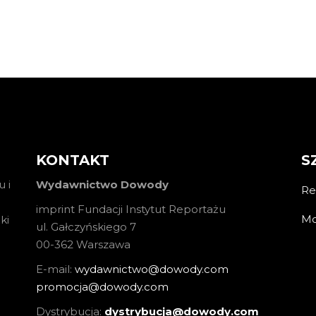
KONTAKT
S
 i
Wydawnictwo Dowody
Re
imprint Fundacji Instytut Reportażu
Mo
ki
ul. Gałczyńskiego 7
00-362 Warszawa
E-mail:
wydawnictwo@dowody.com
promocja@dowody.com
Dystrybucja:
dystrybucja@dowody.com