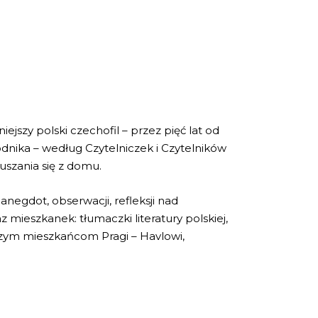
szy polski czechofil – przez pięć lat od
wodnika – według Czytelniczek i Czytelników
ruszania się z domu.
 anegdot, obserwacji, refleksji nad
mieszkanek: tłumaczki literatury polskiej,
ejszym mieszkańcom Pragi – Havlowi,