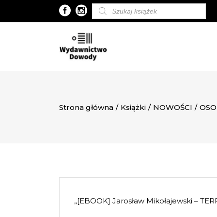
Wyszukiwarka
produktów
Strona główna
/
Książki
/
NOWOŚCI
/
OSO
„[EBOOK] Jarosław Mikołajewski – TE