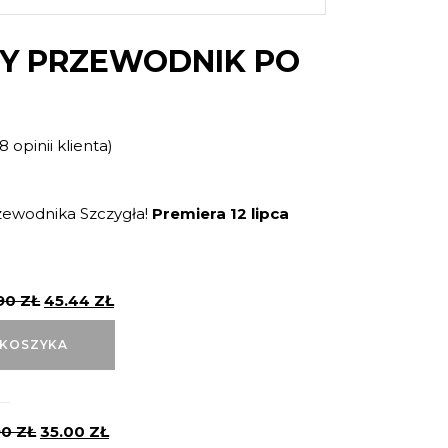
Y PRZEWODNIK PO
8
opinii klienta)
Oceniony
8
e
ewodnika Szczygła!
Premiera 12 lipca
90
ZŁ
45.44
ZŁ
 KOSZYKA
90
ZŁ
35.00
ZŁ