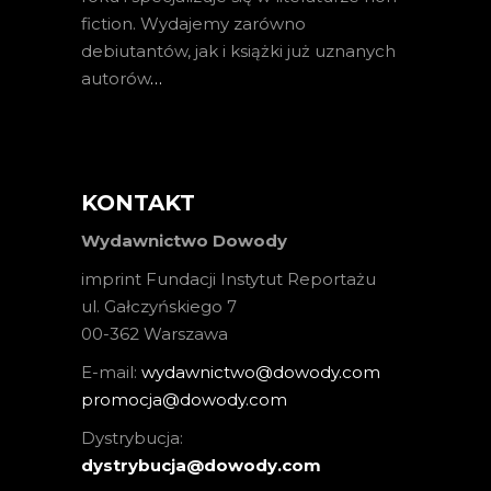
fiction. Wydajemy zarówno
debiutantów, jak i książki już uznanych
autorów
…
KONTAKT
Wydawnictwo Dowody
imprint Fundacji Instytut Reportażu
ul. Gałczyńskiego 7
00-362 Warszawa
E-mail:
wydawnictwo@dowody.com
promocja@dowody.com
Dystrybucja:
dystrybucja@dowody.com