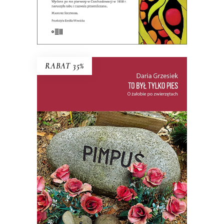
E-BOOK DO KOSZYKA
RABAT 35%
TO BYŁ TYLKO PIES
PREMIERA: 22 PAŹDZIERNIKA 2025
35.74
zł
54.99
zł
KSIĄŻKA DO KOSZYKA