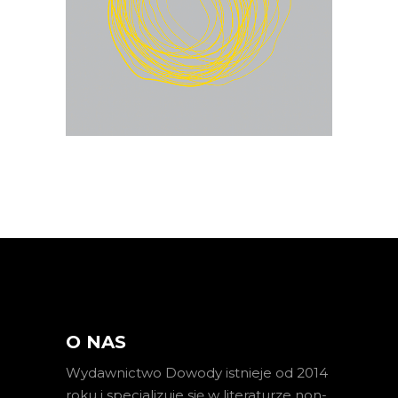
E-BOOK DO KOSZYKA
O NAS
Wydawnictwo Dowody istnieje od 2014
roku i specjalizuje się w literaturze non-