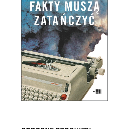
Dlaczego bez szczegółu nie ma ogółu?
Czym różni się fakt od faktu podanego
czytelnikom? Czy na pewno Z zimną
krwią Trumana Capote’a jest pierwszą
powieścią non-fiction? Do czego może
służyć reporterowi bardzo długi szalik?
Dlaczego Hanna Krall jest Mondrianem
reportażu, a nie […]
35.75
zł
55.00
zł
KSIĄŻKA DO KOSZYKA
E-BOOK DO KOSZYKA