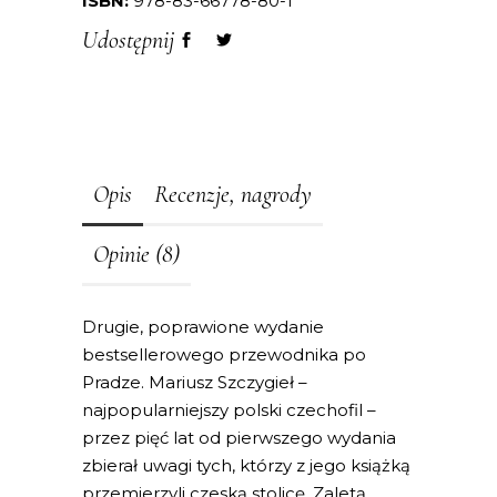
ISBN:
978-83-66778-80-1
Udostępnij
Opis
Recenzje, nagrody
Opinie (8)
Drugie, poprawione wydanie
bestsellerowego przewodnika po
Pradze. Mariusz Szczygieł –
najpopularniejszy polski czechofil –
przez pięć lat od pierwszego wydania
zbierał uwagi tych, którzy z jego książką
przemierzyli czeską stolicę. Zaletą