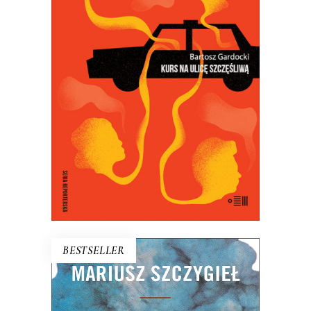
KURS NA ULICĘ SZCZĘŚLIWĄ
Kiedy Bartosz Gardocki usiadł za
kierownicą taksówki, poczuł się
szczęśliwy. Szybko się okazało, że jego
pasażerowie też szukają szczęścia…
18.50
zł
37.00
zł
E-BOOK DO KOSZYKA
BESTSELLER
FAKTY MUSZĄ ZATAŃCZYĆ