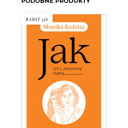
PODOBNE PRODUKTY
RABAT 35%
JAK ŻYĆ Z „TOKSYCZNĄ”
MATKĄ
PREMIERA: 24 listopada 2025
32.49
zł
49.99
zł
KSIĄŻKA DO KOSZYKA