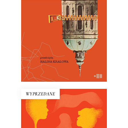
Oto – jak mówi Mariusz Szczygieł –
biblia kultury czeskiej. Dla miłośników
Pragi i czeskiej kultury – lektura
niezbędna.
29.50
zł
59.00
zł
E-BOOK DO KOSZYKA
WYPRZEDANE