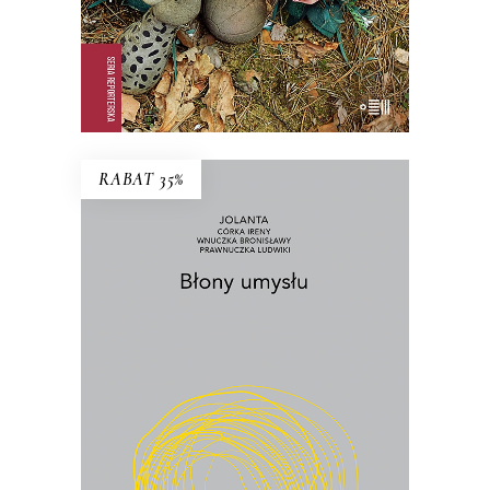
E-BOOK DO KOSZYKA
RABAT 35%
BŁONY UMYSŁU
Co wynika z faktu, że żyjemy? I jak żyć
w świecie, który ciągle się przeobraża?
22.75
zł
35.00
zł
KSIĄŻKA DO KOSZYKA