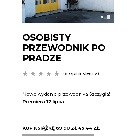
OSOBISTY
PRZEWODNIK PO
PRADZE
(
8
opinii klienta)
Oceniony
8
4.63
na
5 na
podstawie
Nowe wydanie przewodnika Szczygła!
ocen
Premiera 12 lipca
klientów
KUP KSIĄŻKĘ
69.90
ZŁ
45.44
ZŁ