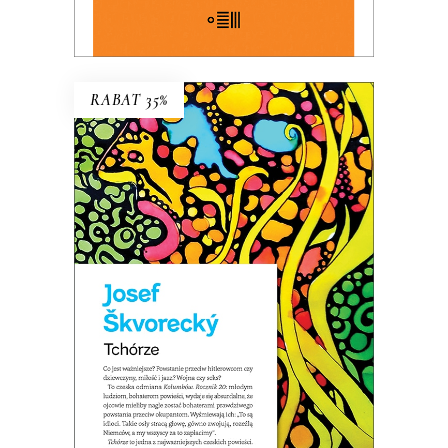
E-BOOK DO KOSZYKA
RABAT 35%
TCHÓRZE
NOWE WYDANIE KULTOWEJ
POWIEŚCI
44.85
zł
69.00
zł
KSIĄŻKA DO KOSZYKA