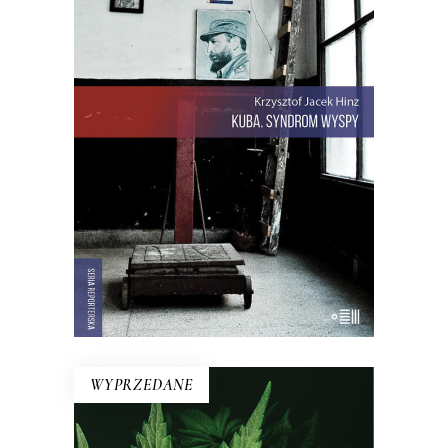
KUBA. SYNDROM WYSPY
Rewolucja i dysydenci, Kubanki
walczące o podpaski i Kubańczycy,
którzy obrażają rewolucję szortami i
sandałami. Jest tu dawna świetność
Hawany, są prosięta hodowane w
wannach i jest krowa – bohaterka
rewolucji.
22.00
zł
44.00
zł
E-BOOK DO KOSZYKA
WYPRZEDANE