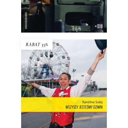
16.50
zł
33.00
zł
E-BOOK DO KOSZYKA
RABAT 35%
WSZYSCY JESTEŚMY DZIWNI.
OPOWIEŚCI Z CONEY ISLAND
Coney Island – dzielnica Nowego Jorku,
niegdyś stolica światowej rozrywki,
cyrków, wesołych miasteczek – to wciąż
rezerwuar estetyki, idei, marzeń i lęków,
z których jest zbudowana popkultura.
23.40
zł
36.00
zł