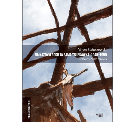
NA KAŻDYM ROGU TA SAMA
TRUSKAWKA
Zupełnie nowe miasto. Jakaś inna
Warszawa na starych śmieciach. Skąd
się wzięła?
25.00
zł
50.00
zł
E-BOOK DO KOSZYKA