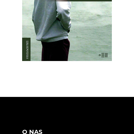
mężczyzn, kobiet i dzieci. Chaty i
drzewa palmowe stały nietknięte. Takie
są fakty. Ale co się wydarzyło?
O NAS