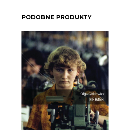
PODOBNE PRODUKTY
NIE HAŃBI
Reporterski obraz polskiego rynku pracy
– historycznie i dziś. Jak bardzo ten
rynek się zmienił od czasu, kiedy
chałupnicy przeszli z domowych
warsztatów do fabrycznych hal? I co to
znaczy nie pracować w świecie, w
którym ponoć nie pracuje tylko ten, kto
nie chce?