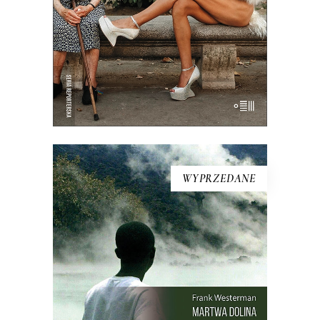
turystycznego folderu.
19.50
zł
39.00
zł
E-BOOK DO KOSZYKA
WYPRZEDANE
MARTWA DOLINA
21 sierpnia 1986 roku z doliny w
Kamerunie zniknęło życie. Kurczaki,
pawiany, zebu i ptaki leżały martwe w
trawie – tak samo jak dwa tysiące