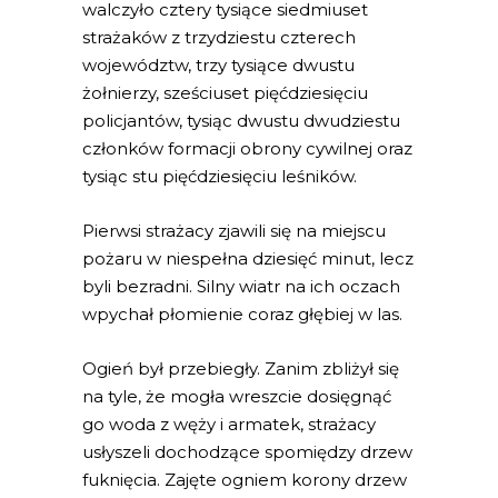
walczyło cztery tysiące siedmiuset
strażaków z trzydziestu czterech
województw, trzy tysiące dwustu
żołnierzy, sześciuset pięćdziesięciu
policjantów, tysiąc dwustu dwudziestu
członków formacji obrony cywilnej oraz
tysiąc stu pięćdziesięciu leśników.
Pierwsi strażacy zjawili się na miejscu
pożaru w niespełna dziesięć minut, lecz
byli bezradni. Silny wiatr na ich oczach
wpychał płomienie coraz głębiej w las.
Ogień był przebiegły. Zanim zbliżył się
na tyle, że mogła wreszcie dosięgnąć
go woda z węży i armatek, strażacy
usłyszeli dochodzące spomiędzy drzew
fuknięcia. Zajęte ogniem korony drzew