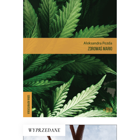
ZDROWAŚ MARIO. REPORTAŻE
O MEDYCZNEJ MARIHUANIE
Dlatego pacjenci stają się
przestępcami? Reportaż interwencyjny
na temat, który dotyczy milionów z nas
– choć na co dzień nie zdajemy sobie z
tego sprawy.
E-BOOK DO KOSZYKA
WYPRZEDANE