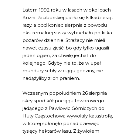
Latem 1992 roku w lasach w okolicach
Kuźni Raciborskiej paliło się kilkadziesiąt
razy, a pod koniec sierpnia z powodu
ekstremalnej suszy wybuchało po kilka
pożarów dziennie. Strażacy nie mieli
nawet czasu zjeść, bo gdy tylko ugasili
jeden ogień, za chwilę jechali do
kolejnego. Gdyby nie to, że w upał
mundury schły w ciągu godziny, nie
nadążyliby z ich praniem.
Wczesnym popołudniem 26 sierpnia
iskry spod kół pociągu towarowego
jadącego z Pawłowic Górniczych do
Huty Częstochowa wywołały katastrofę,
w której spłonęło ponad dziewięć
tysięcy hektarów lasu. Z żywiołem