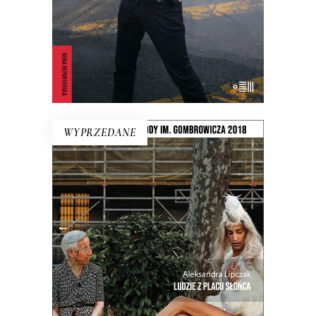
KSIĄŻKA DO KOSZYKA
E-BOOK DO KOSZYKA
WYPRZEDANE
LUDZIE Z PLACU SŁOŃCA
Intymny portret kraju na rozdrożu.
Miejsca, w którym coś się skończyło, a
nowe jeszcze nie zaczęło. Reportaże o
Hiszpanii z krwi i kości, a nie z