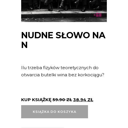
NUDNE SŁOWO NA
N
Ilu trzeba fizyków teoretycznych do
otwarcia butelki wina bez korkociągu?
KUP KSIĄŻKĘ
59.90
ZŁ
38.94
ZŁ
KSIĄŻKA DO KOSZYKA