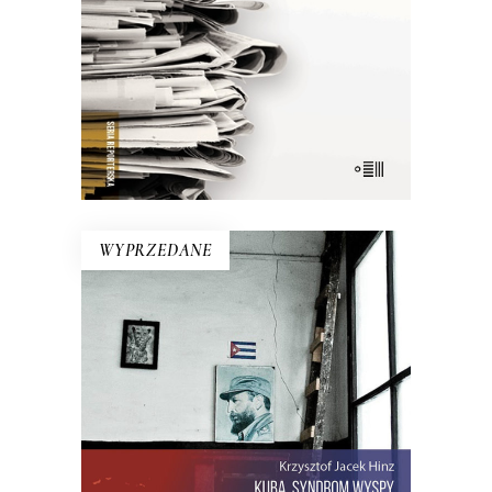
26.50
zł
53.00
zł
E-BOOK DO KOSZYKA
WYPRZEDANE
KUBA. SYNDROM WYSPY
Rewolucja i dysydenci, Kubanki
walczące o podpaski i Kubańczycy,
którzy obrażają rewolucję szortami i
sandałami. Jest tu dawna świetność