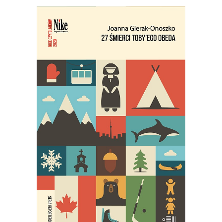
27 ŚMIERCI TOBY’EGO OBEDA
Najgłośniejszy debiut reporterski
ostatnich lat!
29.95
zł
59.90
zł
E-BOOK DO KOSZYKA