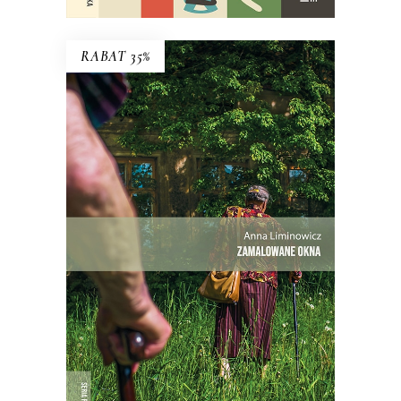
RABAT 35%
ZAMALOWANE OKNA
Mieli tu swoją małą wspólnotę – i dużą
nieufność wobec siebie.
Premiera 25
maja
27.30
zł
42.00
zł
KSIĄŻKA DO KOSZYKA