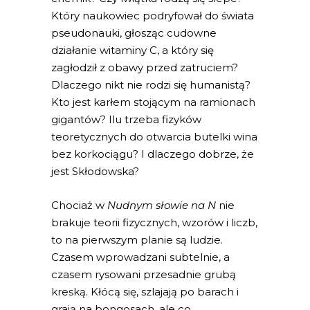
Który naukowiec podryfował do świata
pseudonauki, głosząc cudowne
działanie witaminy C, a który się
zagłodził z obawy przed zatruciem?
Dlaczego nikt nie rodzi się humanistą?
Kto jest karłem stojącym na ramionach
gigantów? Ilu trzeba fizyków
teoretycznych do otwarcia butelki wina
bez korkociągu? I dlaczego dobrze, że
jest Skłodowska?
Chociaż w
Nudnym słowie na N
nie
brakuje teorii fizycznych, wzorów i liczb,
to na pierwszym planie są ludzie.
Czasem wprowadzani subtelnie, a
czasem rysowani przesadnie grubą
kreską. Kłócą się, szlajają po barach i
grają na bongosach, ale co