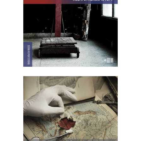
Hawany, są prosięta hodowane w
wannach i jest krowa – bohaterka
rewolucji.
22.00
zł
44.00
zł
E-BOOK DO KOSZYKA
WSZYSTKIE DZIECI LOUISA
Trudna do uwierzenia opowieść z
małego kraju, gdzie żyją ponad dwie