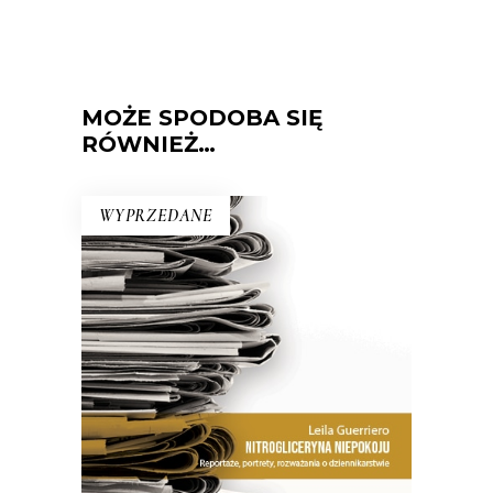
MOŻE SPODOBA SIĘ
RÓWNIEŻ…
WYPRZEDANE
NITROGLICERYNA NIEPOKOJU
Jak zauważa dziennikarka w jednym
z esejów, warto dostrzec różnicę
między pisaniem „poprawnym” a
„obrzydliwie dobrym”.