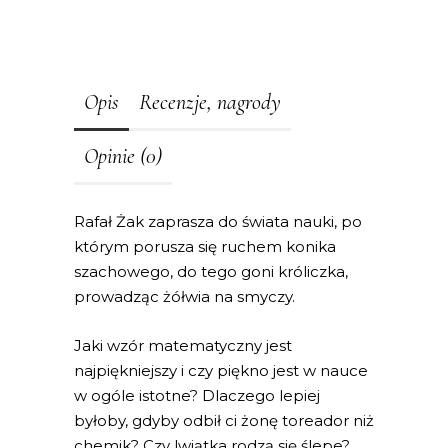
Opis
Recenzje, nagrody
Opinie (0)
Rafał Żak zaprasza do świata nauki, po
którym porusza się ruchem konika
szachowego, do tego goni króliczka,
prowadząc żółwia na smyczy.
Jaki wzór matematyczny jest
najpiękniejszy i czy piękno jest w nauce
w ogóle istotne? Dlaczego lepiej
byłoby, gdyby odbił ci żonę toreador niż
chemik? Czy lwiątka rodzą się ślepe?