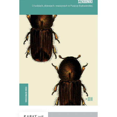
SZKODNIKI
Walka toczyła się nie tylko w lesie,
ale i w głowach ludzi.
38.94
zł
59.90
zł
KSIĄŻKA DO KOSZYKA
E-BOOK DO KOSZYKA
RABAT 35%