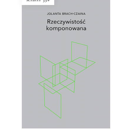
RZECZYWISTOŚĆ
KOMPONOWANA
Wybór najważniejszych esejów i
wywiadów prasowych Jolanty Brach-
Czainy
.
26.00
zł
40.00
zł
KSIĄŻKA DO KOSZYKA
E-BOOK DO KOSZYKA