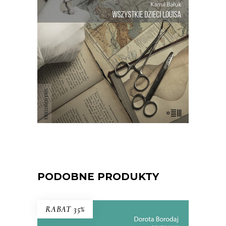
setki braci i sióstr. Opowieść o lekarzu,
który chciał być Bogiem, i o
anonimowym dawcy nasienia, który
ukrywał tożsamość oraz genetyczną
tajemnicę…
E-BOOK DO KOSZYKA
PODOBNE PRODUKTY
RABAT 35%