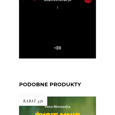
Różewicz odpowiedział przed laty: „Kto
mnie uważnie czyta, ten wie”.
32.50
zł
65.00
zł
E-BOOK DO KOSZYKA
PODOBNE PRODUKTY
RABAT 35%
Życie mnie poplątało. Scenariusze
Irena Morawska – autorka