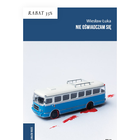
RABAT 35%
NIE OŚWIADCZAM SIĘ
Wznowienie kultowej książki!
35.75
zł
55.00
zł
KSIĄŻKA DO KOSZYKA
E-BOOK DO KOSZYKA