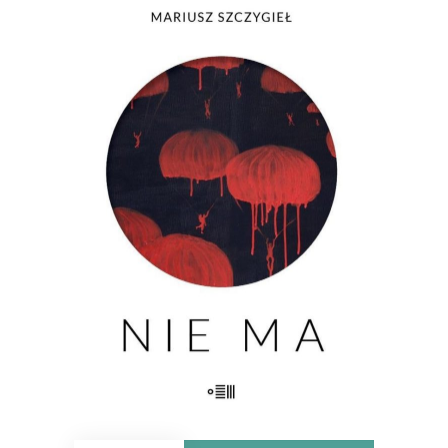
[EBOOK] Mariusz Szczygieł – NIE
MA
Nie ma kogoś. Nie ma czegoś. Nie ma
przeszłości. Nie ma pamięci. Nie ma
widelców do sera. Nie ma miłości. Nie
ma życia. Nie ma fikcji. Nie ma
właściwego koloru. Nie ma komisji. Nie
ma grobu. Nie ma siostry. Nie […]
23.00
zł
46.00
zł
KSIĄŻKA DO KOSZYKA