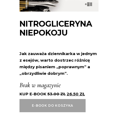
NITROGLICERYNA
NIEPOKOJU
Jak zauważa dziennikarka w jednym
z esejów, warto dostrzec różnicę
między pisaniem „poprawnym” a
„obrzydliwie dobrym”.
Brak w magazynie
KUP E-BOOK
53.00
ZŁ
26.50
ZŁ
E-BOOK DO KOSZYKA