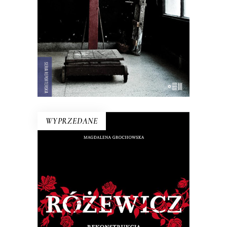
wannach i jest krowa – bohaterka
rewolucji.
22.00
zł
44.00
zł
E-BOOK DO KOSZYKA
WYPRZEDANE
RÓŻEWICZ. REKONSTRUKCJA
(tom 1)
Na pytanie: „Kim jesteś?”, Tadeusz