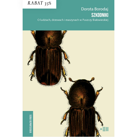
RABAT 35%
SZKODNIKI
Walka toczyła się nie tylko w lesie,
ale i w głowach ludzi.
38.94
zł
59.90
zł
KSIĄŻKA DO KOSZYKA
E-BOOK DO KOSZYKA