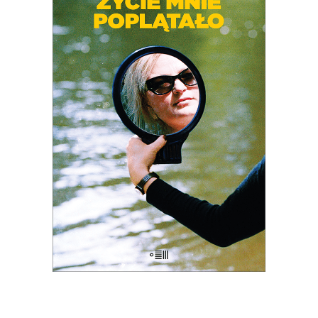
legendarnego reportażu
Jak Emilię z
Kalabrii od złej pani wykradłam
i
współtwórczyni (razem z mężem
Jerzym Morawskim) głośnych seriali
dokumentalnych
Chłopaki do wzięcia,
Serce z węgla
, czy
Ballada o lekkim
zabarwieniu erotycznym
– przez całe
życie wsłuchiwała się w głosy ludzi,
których Polska transformacji
pozostawiła na marginesie.
38.03
zł
58.50
zł
KSIĄŻKA DO KOSZYKA