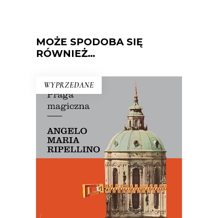
MOŻE SPODOBA SIĘ
RÓWNIEŻ…
WYPRZEDANE
PRAGA MAGICZNA
Oto – jak mówi Mariusz Szczygieł –
biblia kultury czeskiej. Dla miłośników
Pragi i czeskiej kultury – lektura
niezbędna.