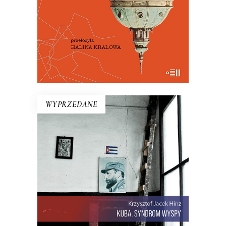
29.50
zł
59.00
zł
E-BOOK DO KOSZYKA
WYPRZEDANE
KUBA. SYNDROM WYSPY
Rewolucja i dysydenci, Kubanki
walczące o podpaski i Kubańczycy,
którzy obrażają rewolucję szortami i
sandałami. Jest tu dawna świetność
Hawany, są prosięta hodowane w