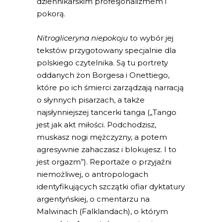
dziennikarskim profesjonalizmem i
pokorą.
Nitrogliceryna niepokoju
to wybór jej
tekstów przygotowany specjalnie dla
polskiego czytelnika. Są tu portrety
oddanych żon Borgesa i Onettiego,
które po ich śmierci zarządzają narracją
o słynnych pisarzach, a także
najsłynniejszej tancerki tanga („Tango
jest jak akt miłości. Podchodzisz,
muskasz nogi mężczyzny, a potem
agresywnie zahaczasz i blokujesz. I to
jest orgazm”). Reportaże o przyjaźni
niemożliwej, o antropologach
identyfikujących szczątki ofiar dyktatury
argentyńskiej, o cmentarzu na
Malwinach (Falklandach), o którym