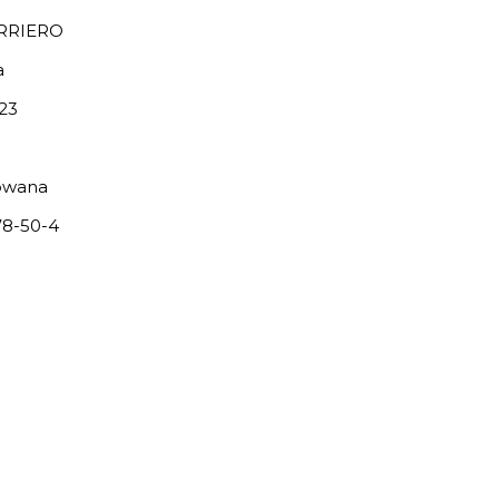
RRIERO
a
23
owana
8-50-4