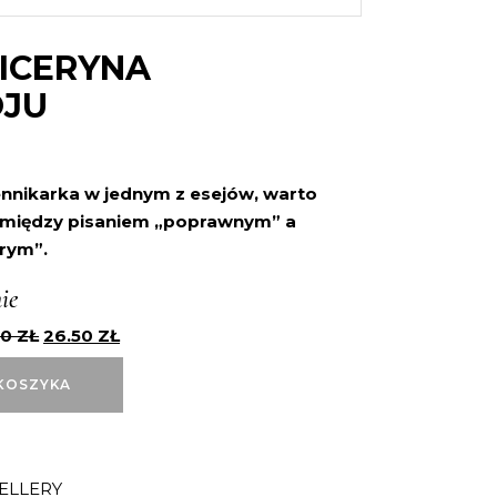
ICERYNA
OJU
nnikarka w jednym z esejów, warto
ę między pisaniem „poprawnym” a
rym”.
ie
00
ZŁ
26.50
ZŁ
KOSZYKA
ELLERY