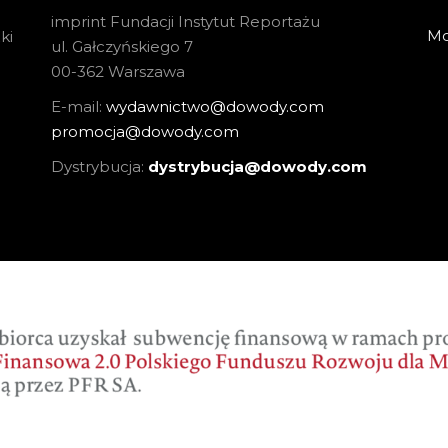
imprint Fundacji Instytut Reportażu
Mo
ki
ul. Gałczyńskiego 7
00-362 Warszawa
E-mail:
wydawnictwo@dowody.com
promocja@dowody.com
Dystrybucja:
dystrybucja@dowody.com