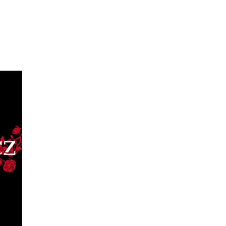
 1)
,
ział
nie