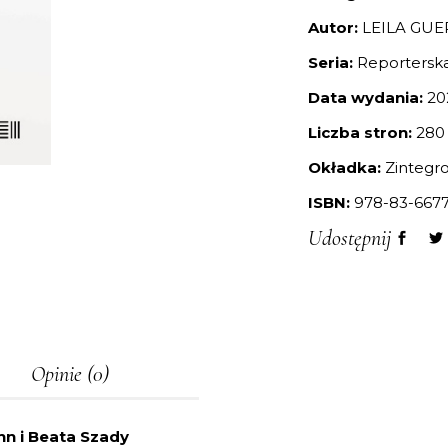
Autor:
LEILA GUE
Seria:
Reportersk
Data wydania:
20
Liczba stron:
280
Okładka:
Zintegr
ISBN:
978-83-6677
Udostępnij
Opinie (0)
n i Beata Szady