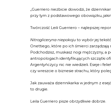
„Guerriero niezbicie dowodzi, że dziennika
przy tym z podstawowego obowiązku, jakim 
Twórczość Leili Guerriero – najlepszej repo
Nitrogliceryna niepokoju
to wybór jej tekst
Onettiego, które po ich śmierci zarządzają n
Podchodzisz, muskasz nogi mężczyzny, a pot
antropologach identyfikujących szczątki of
Argentyńczycy nic nie wiedzieli. Eseje i f
czy wreszcie o biznesie strachu, który pol
Jak zauważa dziennikarka w jednym z esejó
to drugie.
Leila Guerriero pisze obrzydliwie dobrze.