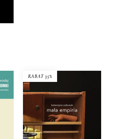
RABAT 35%
MAŁA EMPIRIA
lko w
Esej uczestniczący o wczesnej
dzi.
starości i zagadce rodzicielstwa.
34.45
zł
53.00
zł