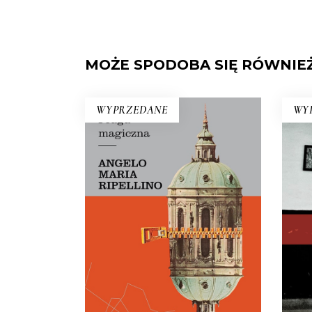
MOŻE SPODOBA SIĘ RÓWNIE
WYPRZEDANE
WY
KU
Rew
PRAGA MAGICZNA
Ku
Oto – jak mówi Mariusz
rew
Szczygieł – biblia kultury czeskiej.
Dla miłośników Pragi i czeskiej
Hawa
kultury – lektura niezbędna.
wann
29.50
zł
59.00
zł