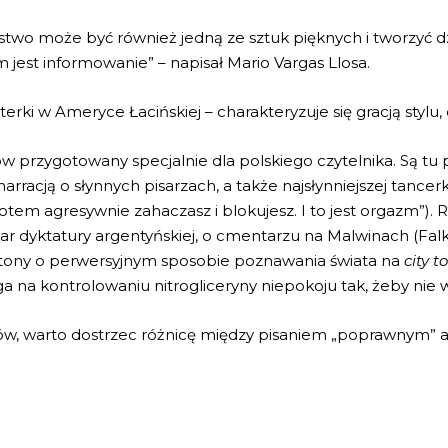
rstwo może być również jedną ze sztuk pięknych i tworzyć dz
jest informowanie” – napisał Mario Vargas Llosa.
rterki w Ameryce Łacińskiej – charakteryzuje się gracją styl
ów przygotowany specjalnie dla polskiego czytelnika. Są tu
arracją o słynnych pisarzach, a także najsłynniejszej tancerki
em agresywnie zahaczasz i blokujesz. I to jest orgazm”). R
iar dyktatury argentyńskiej, o cmentarzu na Malwinach (Fal
elietony o perwersyjnym sposobie poznawania świata na
city t
ega na kontrolowaniu nitrogliceryny niepokoju tak, żeby nie
w, warto dostrzec różnicę między pisaniem „poprawnym” a 