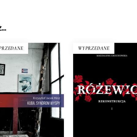
Ż…
PRZEDANE
WYPRZEDANE
BA. SYNDROM WYSPY
olucja i dysydenci, Kubanki
RÓŻEWICZ.
walczące o podpaski i
REKONSTRUKCJA (tom
bańczycy, którzy obrażają
Na pytanie: „Kim jesteś?”
olucję szortami i sandałami.
Tadeusz Różewicz odpowied
Jest tu dawna świetność
przed laty: „Kto mnie uważ
ny, są prosięta hodowane w
czyta, ten wie”.
ach i jest krowa – bohaterka
32.50
zł
65.00
zł
rewolucji.