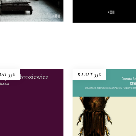
22.00
zł
44.00
zł
E-BOOK DO
E-BOOK DO
KOSZYKA
KOSZYKA
AT 35%
RABAT 35%
ZARAZA
zujemy narastanie grozy” –
sano o książce. To nie tylko
SZKODNIKI
historia epidemii ospy we
Wrocławiu, ale i studium
Walka toczyła się nie ty
chologiczne społeczności w
lesie, ale i w głowach lu
czu zagrożenia. Wrocławskie
38.94
zł
59.90
zł
zdarzenia ułożyły się w