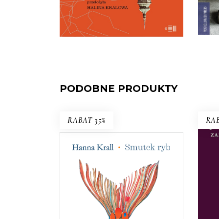
E-BOOK DO
KOSZYKA
PODOBNE PRODUKTY
RABAT 35%
RAB
SMUTEK RYB
„C
W 1983 roku pismo dla wędkarzy
pi
postanowiło pomóc uznanej
reporterce – bezrobotnej w
stanie wojennym. Tam Hanna
psy
Krall mogła publikować bez
obli
weryfikacji, bo w końcu trudno
pisać wywrotowe treści, pisząc o