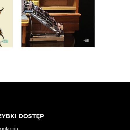
KSIĄŻKA DO
KOSZYKA
E-BOOK DO
KOSZYKA
ZYBKI DOSTĘP
gulamin