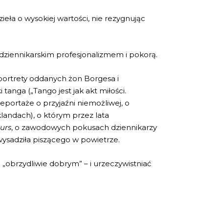
ieła o wysokiej wartości, nie rezygnując
u, dziennikarskim profesjonalizmem i pokorą.
 portrety oddanych żon Borgesa i
 tanga („Tango jest jak akt miłości.
eportaże o przyjaźni niemożliwej, o
klandach), o którym przez lata
ours
, o zawodowych pokusach dziennikarzy
 wysadziła piszącego w powietrze.
„obrzydliwie dobrym” – i urzeczywistniać