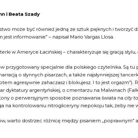
n i Beata Szady
rstwo może być również jedną ze sztuk pięknych i tworzyć dz
jest informowanie” – napisał Mario Vargas Llosa.
rterki w Ameryce Łacińskiej – charakteryzuje się gracją styl
ów przygotowany specjalnie dla polskiego czytelnika. Są tu
arracją o słynnych pisarzach, a także najsłynniejszej tancerki
em agresywnie zahaczasz i blokujesz. I to jest orgazm”). R
iar dyktatury argentyńskiej, o cmentarzu na Malwinach (Fal
elietony o perwersyjnym sposobie poznawania świata na
city t
ega na kontrolowaniu nitrogliceryny niepokoju tak, żeby nie
w, warto dostrzec różnicę między pisaniem „poprawnym” a 