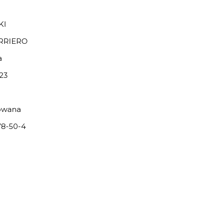
KI
RRIERO
a
23
owana
8-50-4