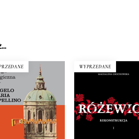
Ż…
PRZEDANE
WYPRZEDANE
RÓŻEWICZ.
PRAGA MAGICZNA
REKONSTRUKCJA (tom
Oto – jak mówi Mariusz
Na pytanie: „Kim jesteś?”
gieł – biblia kultury czeskiej.
Tadeusz Różewicz odpowied
 miłośników Pragi i czeskiej
przed laty: „Kto mnie uważ
ultury – lektura niezbędna.
czyta, ten wie”.