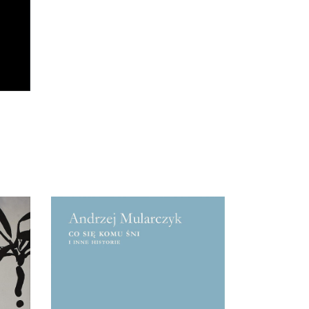
eł –
[EBOOK] Andrzej Mularczyk
– CO SIĘ KOMU ŚNI I
INNE HISTORIE
ja,
Ze wstępu Julianny Jonek:
Smakujcie te reportaże, pławcie
yło.
się w obfitości słów; bo tak
który