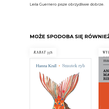
Leila Guerriero pisze obrzydliwie dobrze.
MOŻE SPODOBA SIĘ RÓWNIE
RABAT 35%
WY
SMUTEK RYB
W 1983 roku pismo dla wędkarzy
postanowiło pomóc uznanej
reporterce – bezrobotnej w
stanie wojennym. Tam Hanna
Krall mogła publikować bez
Szczy
weryfikacji, bo w końcu trudno
Dla
pisać wywrotowe treści, pisząc o
k
rybach. A jednak…