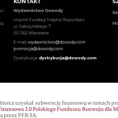
KONTAKT
S
 i
Wydawnictwo Dowody
Re
imprint Fundacji Instytut Reportażu
Mo
ki
ul. Gałczyńskiego 7
00-362 Warszawa
E-mail:
wydawnictwo@dowody.com
promocja@dowody.com
Dystrybucja:
dystrybucja@dowody.com