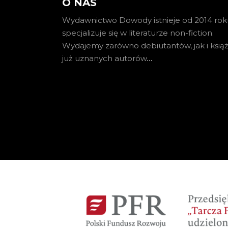
O NAS
Wydawnictwo Dowody istnieje od 2014 roku
specjalizuje się w literaturze non-fiction.
Wydajemy zarówno debiutantów, jak i książ
już uznanych autorów
…