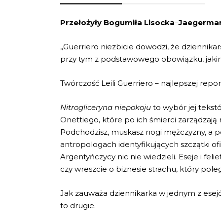
Przełożyły Bogumiła Lisocka
–
Jaegerman
„Guerriero niezbicie dowodzi, że dziennika
przy tym z podstawowego obowiązku, jakim 
Twórczość Leili Guerriero – najlepszej repo
Nitrogliceryna niepokoju
to wybór jej tekst
Onettiego, które po ich śmierci zarządzają n
Podchodzisz, muskasz nogi mężczyzny, a pot
antropologach identyfikujących szczątki of
Argentyńczycy nic nie wiedzieli. Eseje i f
czy wreszcie o biznesie strachu, który pol
Jak zauważa dziennikarka w jednym z esejó
to drugie.