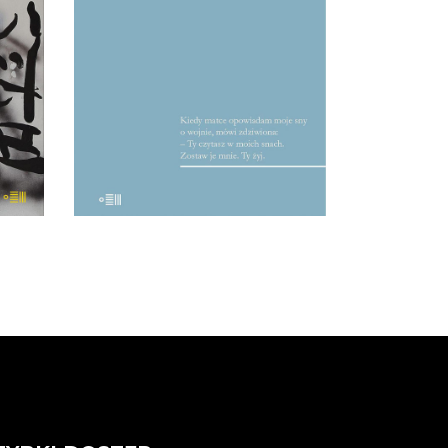
właśnie czyta się teksty
usza
Mularczyka: płynie się przez nie,
zego
a jeśli ktoś nie umie pływać,
roku
niech kroczy, a będzie iść
krokiem tanecznym. To nie są
a,
teksty […]
22.50
zł
45.00
zł
KSIĄŻKA DO
KOSZYKA