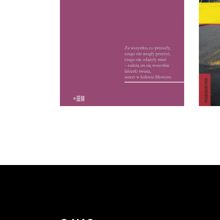
czasach peerelowskiej cenzury,
ś
reportaże te zostały uznane
wes
przez recenzentów za
reze
wydarzenie. Od kolegów z
lękó
tygodnika reporterka usłyszała:
„Na zebraniach redakcyjnych
cz
pani teksty, […]
15.50
zł
32.00
zł
KSIĄŻKA DO
KOSZYKA