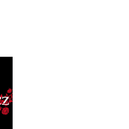
 1)
,
ział
nie