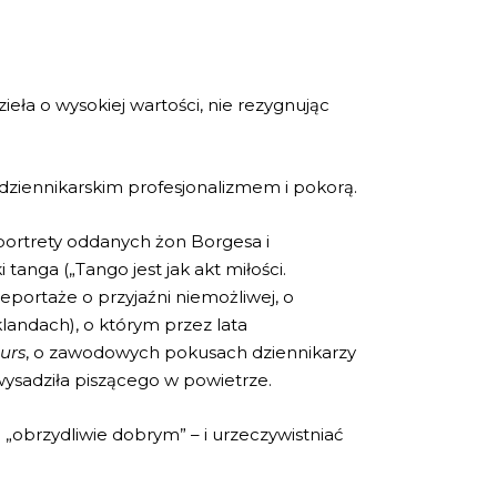
ieła o wysokiej wartości, nie rezygnując
u, dziennikarskim profesjonalizmem i pokorą.
 portrety oddanych żon Borgesa i
 tanga („Tango jest jak akt miłości.
eportaże o przyjaźni niemożliwej, o
klandach), o którym przez lata
ours
, o zawodowych pokusach dziennikarzy
 wysadziła piszącego w powietrze.
„obrzydliwie dobrym” – i urzeczywistniać