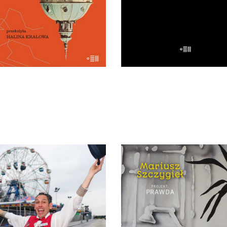
29.50
zł
59.00
zł
32.50
zł
65.00
zł
E-BOOK DO
E-BOOK DO
KOSZYKA
KOSZYKA
BOOK] Karolina Sulej –
[EBOOK] Mariusz Szczygi
WSZYSCY JESTEŚMY
PROJEKT PRAWDA
ZIWNI. OPOWIEŚCI Z
„Projekt: prawda” to pozyc
CONEY ISLAND
jakiej na polskim rynku
y Island – dzielnica Nowego
wydawniczym jeszcze nie b
ku, gdzie miasto łączy się z
Książka ta jest kolażem, na 