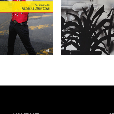
oceanem, niegdyś stolica
składają się miniatury Mari
wiatowej rozrywki, cyrków,
Szczygła z własnego i cud
ołych miasteczek – to wciąż
życia oraz powieść z 1959 
rwuar estetyki, idei, marzeń i
„Portret z pamięci”
w, z których jest zbudowana
zapomnianego dziś pisarz
popkultura i nasze
Stanisława […]
łowieczeństwo. Opowieść o
22.00
zł
44.00
zł
Coney – […]
18.00
zł
36.00
zł
KSIĄŻKA DO
KOSZYKA
KSIĄŻKA DO
KOSZYKA