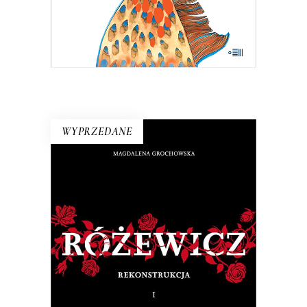
37.00
zł
KSIĄŻKA DO KOSZYKA
E-BOOK DO KOSZYKA
WYPRZEDANE
RÓŻEWICZ. REKONSTRUKCJA
(tom 1)
Na pytanie: „Kim jesteś?”, Tadeusz
Różewicz odpowiedział przed laty: „Kto
mnie uważnie czyta, ten wie”.