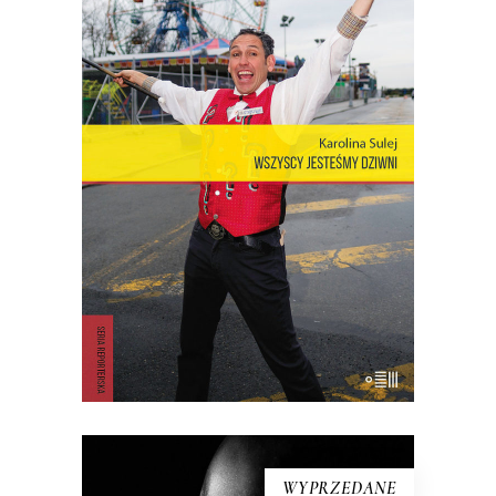
OPOWIEŚCI Z CONEY ISLAND
Coney Island – dzielnica Nowego Jorku,
gdzie miasto łączy się z oceanem,
niegdyś stolica światowej rozrywki,
cyrków, wesołych miasteczek – to wciąż
rezerwuar estetyki, idei, marzeń i lęków,
z których jest zbudowana popkultura i
nasze człowieczeństwo. Opowieść o
Coney – […]
18.00
zł
36.00
zł
KSIĄŻKA DO KOSZYKA
WYPRZEDANE