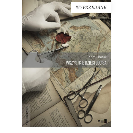
WYPRZEDANE
[EBOOK] Kamil Bałuk –
WSZYSTKIE DZIECI LOUISA
Ta historia zelektryzowała Holandię, ale
to młody polski reporter napisał o niej
najpełniej. Podczas swojego
drobiazgowego reporterskiego
śledztwa Kamil Bałuk szukał
odpowiedzi na pytanie, jak doszło do
tego, że jeden człowiek został ojcem
ponad dwusetki dzieci – i kim są […]