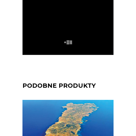
32.50
zł
65.00
zł
E-BOOK DO KOSZYKA
PODOBNE PRODUKTY
[EBOOK] Jarosław Mikołajewski –
WIELKI PRZYPŁYW
Lampedusa. Włoska wyspa, choć bliżej