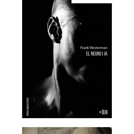
[EBOOK] Frank Westerman – EL
NEGRO I JA
“El Negro i ja” to reporterska próba
odtworzenia życia tzw. buszmena z
Banyoles – zmumifikowanego,
wypchanego człowieka, który był
wystawiany publicznie aż do lat 90. XX
wieku jako eksponat muzealny. Frank
Westerman, holenderski reporter,
próbuje przywrócić buszmenowi z
Banyoles jego […]