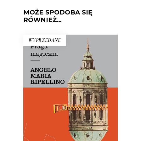
MOŻE SPODOBA SIĘ
RÓWNIEŻ…
WYPRZEDANE
PRAGA MAGICZNA
Oto – jak mówi Mariusz Szczygieł –
biblia kultury czeskiej. Dla miłośników
Pragi i czeskiej kultury – lektura
niezbędna.
29.50
zł
59.00
zł