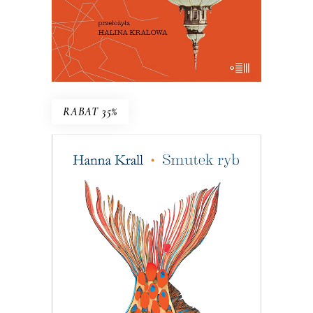
E-BOOK DO KOSZYKA
RABAT 35%
SMUTEK RYB
W 1983 roku pismo dla wędkarzy
postanowiło pomóc uznanej reporterce
– bezrobotnej w stanie wojennym. Tam
Hanna Krall mogła publikować bez
weryfikacji, bo w końcu trudno pisać
wywrotowe treści, pisząc o rybach. A
jednak…
24.05
zł