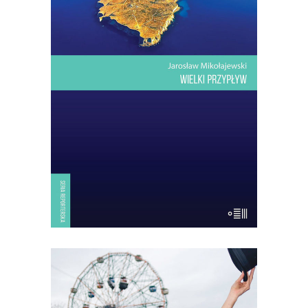
stąd do Afryki niż do Włoch.
Dwadzieścia kilometrów kwadratowych
lądu na Morzu Śródziemnym.
Najwyższe wzniesienie: sto trzydzieści
trzy metry. Drzew prawie nie ma. Ptaki
tylko przelatują nad wyspą: jesienią z
Europy do Afryki, wiosną – […]
14.50
zł
29.00
zł
KSIĄŻKA DO KOSZYKA
[EBOOK] Karolina Sulej –
WSZYSCY JESTEŚMY DZIWNI.