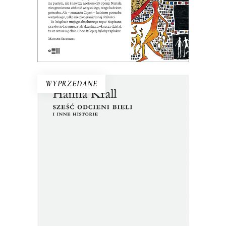
E-BOOK DO KOSZYKA
WYPRZEDANE
SZEŚĆ ODCIENI BIELI I INNE
HISTORIE
Zbiór tekstów z dwóch zakazanych
przez cenzurę książek. Nakład jednej
został pocięty i przemielony na
makulaturę, a metalowy skład drukarski
drugiej – przetopiony w piecu.
Reportaże ukazały się tylko poza