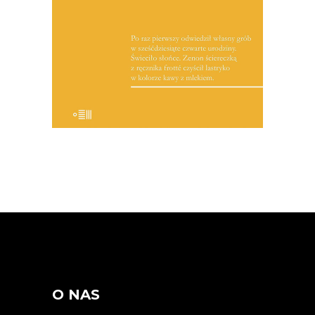
wreszcie oczekiwanie na sukces, który
nie nadchodzi.
19.50
zł
39.00
zł
E-BOOK DO KOSZYKA
O NAS