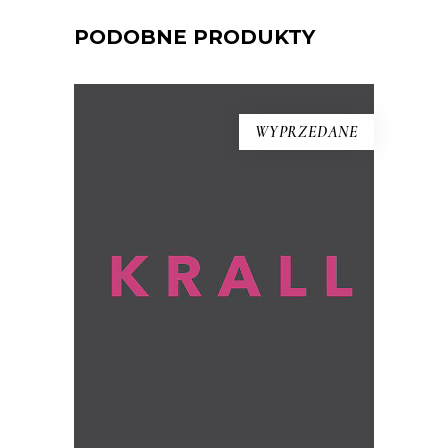
PODOBNE PRODUKTY
WYPRZEDANE
KRALL
To książka, jakiej nie było. Hanna Krall,
wybitna reporterka, ta, która opisywała
innych, staje się tu bohaterką.
Opowiadają o niej – przy aktywnym
udziale jej samej – Wojciech Tochman i
Mariusz Szczygieł.