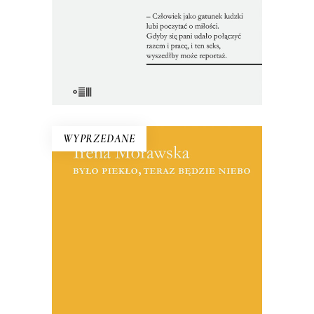
oficjalnym obiegiem.
22.00
zł
44.00
zł
E-BOOK DO KOSZYKA
WYPRZEDANE
BYŁO PIEKŁO, TERAZ BĘDZIE
NIEBO
Reportaże o Polsce lat 90. i o tych,
którzy przegrali w wyniku procesów
transformacyjnych. Jest tu entuzjazm i
niepewność wobec nowych czasów,
zawód niespełnionymi obietnicami i