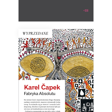
WYPRZEDANE
FABRYKA ABSOLUTU
Na terenie Czech wyprodukowano
Boga. Nastała na świecie
nieograniczona obfitość wszystkiego.
Ale okazało się, że ludziom potrzeba
wszystkiego, tylko nie nieograniczonej
obfitości.
19.50
zł
39.00
zł