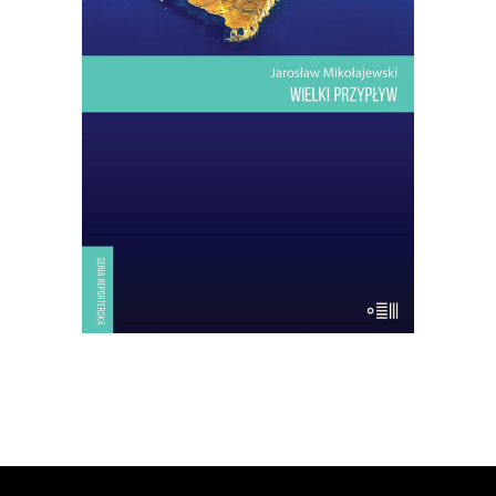
Dwadzieścia kilometrów kwadratowych
lądu na Morzu Śródziemnym.
Najwyższe wzniesienie: sto trzydzieści
trzy metry. Drzew prawie nie ma. Ptaki
tylko przelatują nad wyspą: jesienią z
Europy do Afryki, wiosną – […]
14.50
zł
29.00
zł
KSIĄŻKA DO KOSZYKA