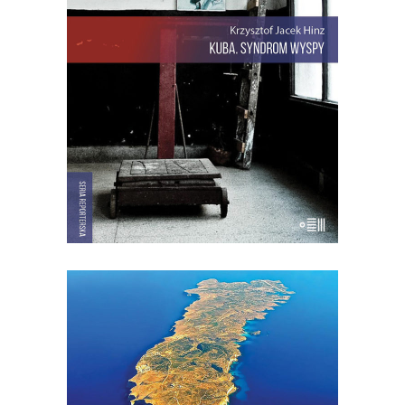
oto został wrogiem rewolucji.
Paszkwilancki wstępniak o polskim
dyplomacie napisał w „Granmie” sam
Fidel… Kuba. Syndrom wyspy to
reporterska książka o wyspie Fidela […]
22.00
zł
44.00
zł
KSIĄŻKA DO KOSZYKA
[EBOOK] Jarosław Mikołajewski –
WIELKI PRZYPŁYW
Lampedusa. Włoska wyspa, choć bliżej
stąd do Afryki niż do Włoch.