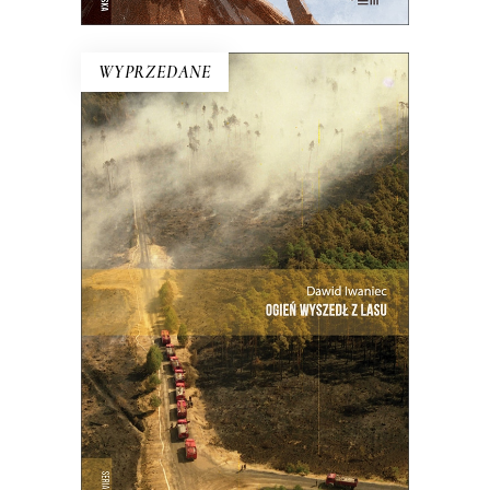
WYPRZEDANE
OGIEŃ WYSZEDŁ Z LASU
Ta reporterska rekonstrukcja niemal
minuta po minucie największego
pożaru lasu w Polsce.
21.00
zł
42.00
zł