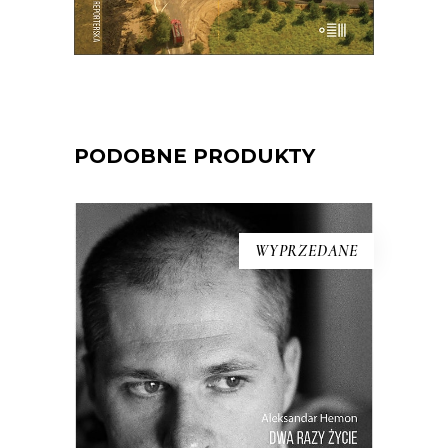
E-BOOK DO KOSZYKA
PODOBNE PRODUKTY
WYPRZEDANE
[EBOOK] Aleksandar Hemon –
DWA RAZY ŻYCIE. BOŚNIA I
AMERYKA
Osobista opowieść amerykańsko-
bośniackiego pisarza o chłopięcych
latach spędzonych w Jugosławii i o