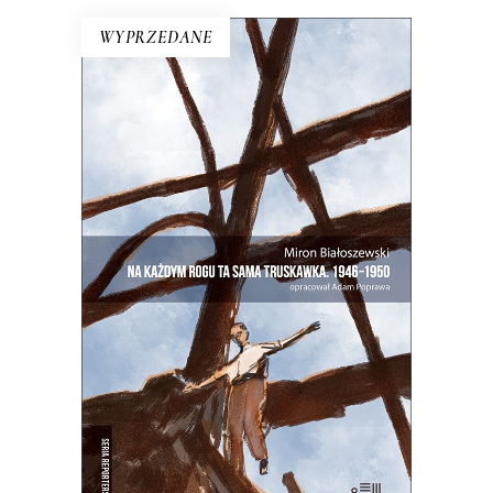
WYPRZEDANE
NA KAŻDYM ROGU TA SAMA
TRUSKAWKA
Zupełnie nowe miasto. Jakaś inna
Warszawa na starych śmieciach. Skąd
się wzięła?
25.00
zł
50.00
zł
E-BOOK DO KOSZYKA