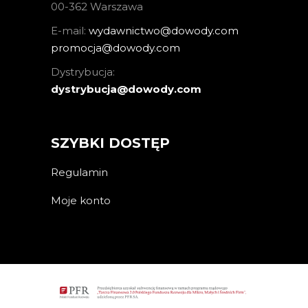
00-362 Warszawa
E-mail:
wydawnictwo@dowody.com
promocja@dowody.com
Dystrybucja:
dystrybucja@dowody.com
SZYBKI DOSTĘP
Regulamin
Moje konto