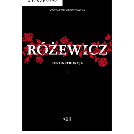
WYPRZEDANE
RÓŻEWICZ. REKONSTRUKCJA
(tom 1)
Na pytanie: „Kim jesteś?”, Tadeusz
Różewicz odpowiedział przed laty: „Kto
mnie uważnie czyta, ten wie”.
32.50
zł
65.00
zł
E-BOOK DO KOSZYKA