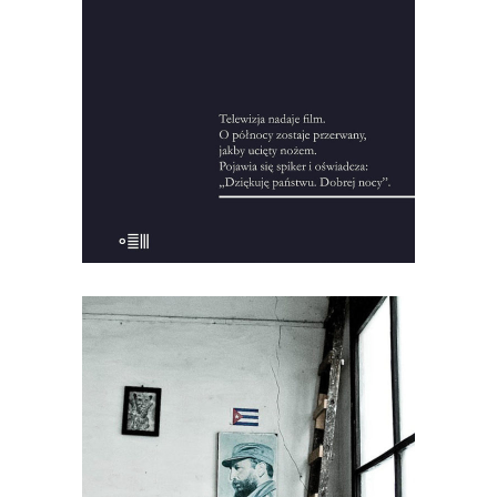
setki wywiadów w wielu miejscach
świata, zgromadził pięćdziesiąt godzin
nagrań i kilka tysięcy stron notatek, żeby
zrekonstruować okliczności […]
22.00
zł
44.00
zł
KSIĄŻKA DO KOSZYKA
[EBOOK] Krzysztof Jacek Hinz –
KUBA. SYNDROM WYSPY
Krzysztof Jacek Hinz rozpoczyna swoją
opowieść o Kubie w dniu, w którym
obudził go telewizyjny komunikat, że