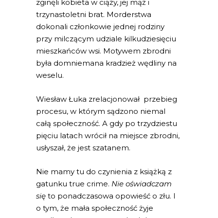
zginęli kobieta w ciąży, jej mąż i
trzynastoletni brat. Morderstwa
dokonali członkowie jednej rodziny
przy milczącym udziale kilkudziesięciu
mieszkańców wsi. Motywem zbrodni
była domniemana kradzież wędliny na
weselu.
Wiesław Łuka zrelacjonował przebieg
procesu, w którym sądzono niemal
całą społeczność. A gdy po trzydziestu
pięciu latach wrócił na miejsce zbrodni,
usłyszał, że jest szatanem.
Nie mamy tu do czynienia z książką z
gatunku true crime.
Nie oświadczam
się
to ponadczasowa opowieść o złu. I
o tym, że mała społeczność żyje