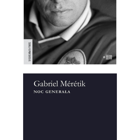
przymusowej emigracji, o utracie
przeszłości i przymusie odnalezienia się
w nowej teraźniejszości. “Wojna przyszła
do nas i teraz czekaliśmy na to, kto
przeżyje, kto będzie zabijał i kto […]
[EBOOK] Gabriel Meretik – NOC
GENERAŁA
“Noc generała” – tytuł tej książki do
dzisiaj symbolizuje wydarzenia z 12 na 13
grudnia 1981 roku. Gabriel Mérétik,
francuski dziennikarz, przeprowadził