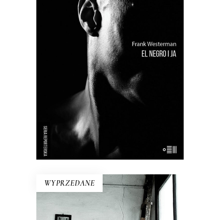
Próba odtworzenia życia tzw.
buszmena z Banyoles – wypchanego
człowieka, który był eksponatem
muzealnym aż do lat 90. XX wieku.
Holenderki reporter przywraca
buszmenowi z Banyoles ludzką
godność i stawia pytania o istotę
rasizmu.
WYPRZEDANE