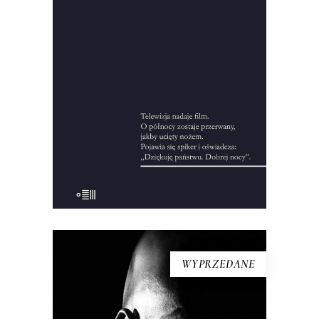
Francuski dziennikarz przeprowadził
setki wywiadów, zgromadził
pięćdziesiąt godzin nagrań i kilka tysięcy
stron notatek, żeby zrekonstruować
okoliczności wprowadzenia stanu
wojennego.
10.00
zł
44.00
zł
KSIĄŻKA DO KOSZYKA
WYPRZEDANE
EL NEGRO I JA