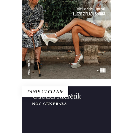
Miejsca, w którym coś się skończyło, a
nowe jeszcze nie zaczęło. Reportaże o
Hiszpanii z krwi i kości, a nie z
turystycznego folderu.
19.50
zł
39.00
zł
E-BOOK DO KOSZYKA
TANIE CZYTANIE
NOC GENERAŁA
Ten tytuł do dzisiaj symbolizuje
wydarzenia z 12 na 13 XII 1981 roku.