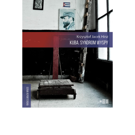
KUBA. SYNDROM WYSPY
Rewolucja i dysydenci, Kubanki
walczące o podpaski i Kubańczycy,
którzy obrażają rewolucję szortami i
sandałami. Jest tu dawna świetność
Hawany, są prosięta hodowane w
wannach i jest krowa – bohaterka
rewolucji.
22.00
zł
44.00
zł
E-BOOK DO KOSZYKA