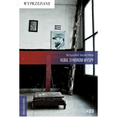
WYPRZEDANE
KUBA. SYNDROM WYSPY
Rewolucja i dysydenci, Kubanki
walczące o podpaski i Kubańczycy,
którzy obrażają rewolucję szortami i
sandałami. Jest tu dawna świetność
Hawany, są prosięta hodowane w
wannach i jest krowa – bohaterka
rewolucji.
22.00
zł
44.00
zł
E-BOOK DO KOSZYKA