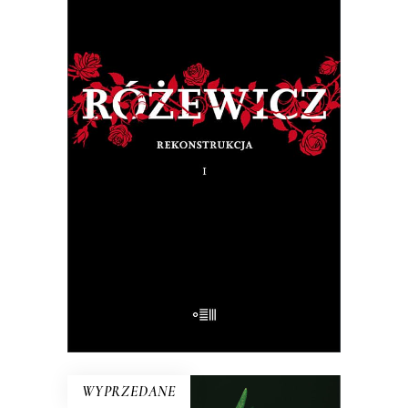
RÓŻEWICZ. REKONSTRUKCJA
(tom 1)
Na pytanie: „Kim jesteś?”, Tadeusz
Różewicz odpowiedział przed laty: „Kto
mnie uważnie czyta, ten wie”.
32.50
zł
65.00
zł
E-BOOK DO KOSZYKA
WYPRZEDANE