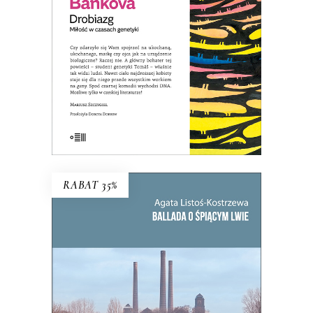
staje się dla niego przede wszystkim
„workiem na geny”…
8.00
zł
39.00
zł
KSIĄŻKA DO KOSZYKA
E-BOOK DO KOSZYKA
RABAT 35%
BALLADA O ŚPIĄCYM LWIE
To, co zdecydowało o powstaniu
Bytomia, jego bogactwie i tradycji,