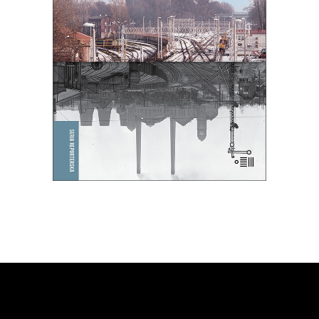
miało stać się jego zagładą.
39.65
zł
61.00
zł
KSIĄŻKA DO KOSZYKA
E-BOOK DO KOSZYKA