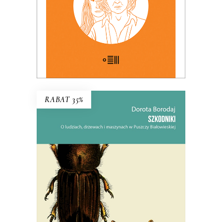
E-BOOK DO KOSZYKA
RABAT 35%
SZKODNIKI
Walka toczyła się nie tylko w lesie,
ale i w głowach ludzi.
38.94
zł
59.90
zł