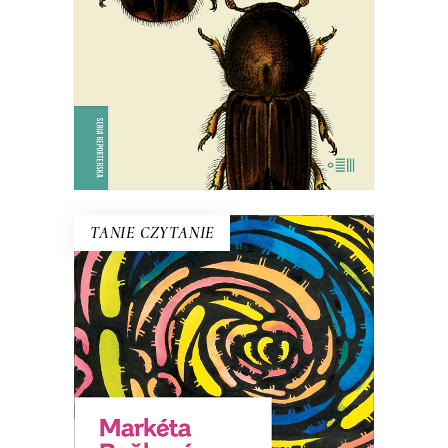
KSIĄŻKA DO KOSZYKA
E-BOOK DO KOSZYKA
TANIE CZYTANIE
DROBIAZG. MIŁOŚĆ W
CZASACH GENETYKI
Tomáš zaczyna traktować każdego
człowieka jak maszynę – nosiciela DNA.
Zamiast ludzi, dostrzega jedynie
zestawy genów. Nawet ciało ukochanej