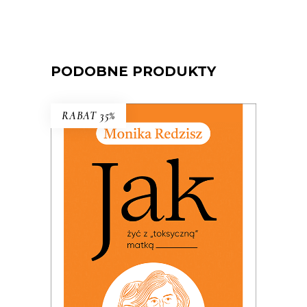
PODOBNE PRODUKTY
RABAT 35%
JAK ŻYĆ Z „TOKSYCZNĄ”
MATKĄ
PREMIERA: 24 listopada 2025
32.49
zł
49.99
zł
KSIĄŻKA DO KOSZYKA