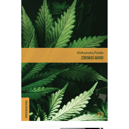
ZDROWAŚ MARIO. REPORTAŻE
O MEDYCZNEJ MARIHUANIE
Dlatego pacjenci stają się
przestępcami? Reportaż interwencyjny
na temat, który dotyczy milionów z nas
– choć na co dzień nie zdajemy sobie z
tego sprawy.
E-BOOK DO KOSZYKA