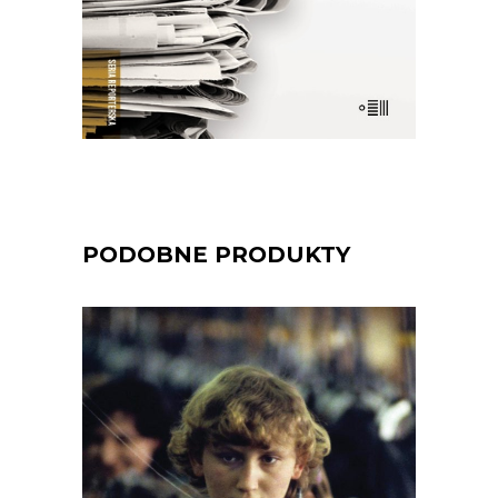
E-BOOK DO KOSZYKA
PODOBNE PRODUKTY
NIE HAŃBI
Reporterski obraz polskiego rynku pracy
– historycznie i dziś. Jak bardzo ten