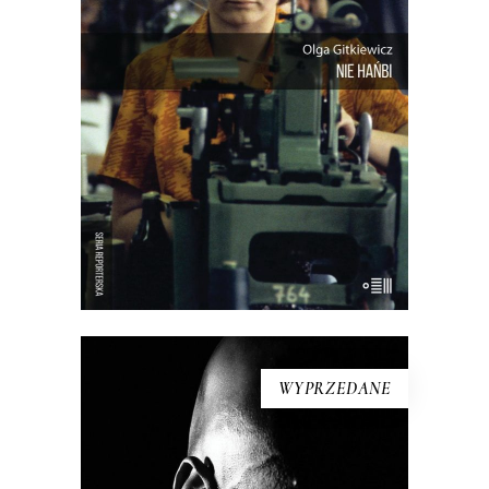
rynek się zmienił od czasu, kiedy
chałupnicy przeszli z domowych
warsztatów do fabrycznych hal? I co to
znaczy nie pracować w świecie, w
którym ponoć nie pracuje tylko ten, kto
nie chce?
16.50
zł
33.00
zł
E-BOOK DO KOSZYKA
WYPRZEDANE
EL NEGRO I JA