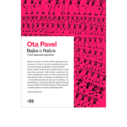
BAJKA O RAŠCE
Ota Pavel pisał reportaże sportowe,
które były popularne, bo ich autor
„ubaśniawiał” sport. Dzięki temu te
opowieści o sportowcach – nawet jeśli
ich nazwiska nic nam już nie mówią – są
ponadczasowe.
E-BOOK DO KOSZYKA