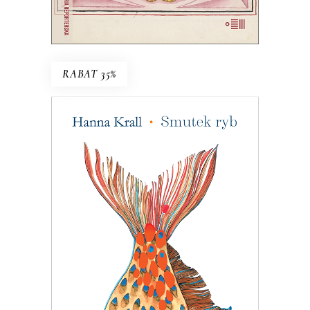
E-BOOK DO KOSZYKA
RABAT 35%
SMUTEK RYB
W 1983 roku pismo dla wędkarzy
postanowiło pomóc uznanej reporterce
– bezrobotnej w stanie wojennym. Tam
Hanna Krall mogła publikować bez
weryfikacji, bo w końcu trudno pisać
wywrotowe treści, pisząc o rybach. A
jednak…
24.05
zł
37.00
zł
KSIĄŻKA DO KOSZYKA