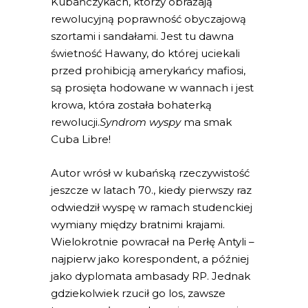
Kubańczykach, którzy obrażają
rewolucyjną poprawność obyczajową
szortami i sandałami. Jest tu dawna
świetność Hawany, do której uciekali
przed prohibicją amerykańcy mafiosi,
są prosięta hodowane w wannach i jest
krowa, która została bohaterką
rewolucji.
Syndrom wyspy
ma smak
Cuba Libre!
Autor wrósł w kubańską rzeczywistość
jeszcze w latach 70., kiedy pierwszy raz
odwiedził wyspę w ramach studenckiej
wymiany między bratnimi krajami.
Wielokrotnie powracał na Perłę Antyli –
najpierw jako korespondent, a później
jako dyplomata ambasady RP. Jednak
gdziekolwiek rzucił go los, zawsze