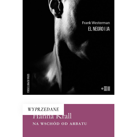
Próba odtworzenia życia tzw.
buszmena z Banyoles – wypchanego
człowieka, który był eksponatem
muzealnym aż do lat 90. XX wieku.
Holenderki reporter przywraca
buszmenowi z Banyoles ludzką
godność i stawia pytania o istotę
rasizmu.
WYPRZEDANE