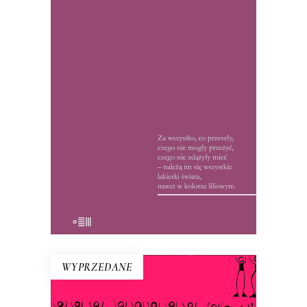
NA WSCHÓD OD ARBATU
Debiut Hanny Krall – reportaże ze
Związku Radzieckiego lat 60. i 70. W
1972 roku książka była hitem, czytelnicy
wyrywali ją sobie książkę z rąk: między
wierszami tropili ukryte przez
reporterkę znaczenia.
15.50
zł
32.00
zł
E-BOOK DO KOSZYKA
WYPRZEDANE