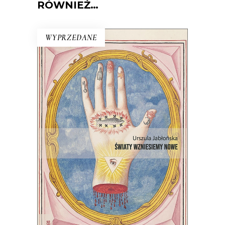
RÓWNIEŻ…
WYPRZEDANE
ŚWIATY WZNIESIEMY NOWE
Wprawdzie niektórzy mówią, że świat
taki, jaki znamy, dobiega końca, ale
jednak wciąż są ludzie, którzy chcą
wymyślać go na nowo.
22.00
zł
44.00
zł