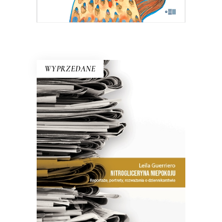
E-BOOK DO KOSZYKA
WYPRZEDANE
NITROGLICERYNA NIEPOKOJU
Jak zauważa dziennikarka w jednym
z esejów, warto dostrzec różnicę
między pisaniem „poprawnym” a
„obrzydliwie dobrym”.
26.50
zł
53.00
zł