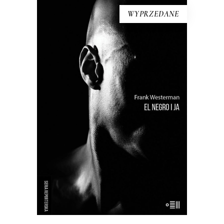
WYPRZEDANE
EL NEGRO I JA
Próba odtworzenia życia tzw.
buszmena z Banyoles – wypchanego
człowieka, który był eksponatem
muzealnym aż do lat 90. XX wieku.
Holenderki reporter przywraca
buszmenowi z Banyoles ludzką
godność i stawia pytania o istotę
rasizmu.