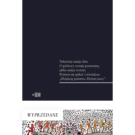
wydarzenia z 12 na 13 XII 1981 roku.
Francuski dziennikarz przeprowadził
setki wywiadów, zgromadził
pięćdziesiąt godzin nagrań i kilka tysięcy
stron notatek, żeby zrekonstruować
okoliczności wprowadzenia stanu
wojennego.
10.00
zł
44.00
zł
KSIĄŻKA DO KOSZYKA
WYPRZEDANE