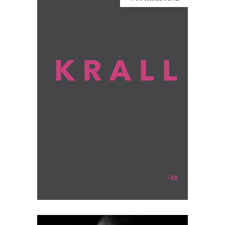
KRALL
To książka, jakiej nie było. Hanna Krall,
wybitna reporterka, ta, która opisywała
innych, staje się tu bohaterką.
Opowiadają o niej – przy aktywnym
udziale jej samej – Wojciech Tochman i
Mariusz Szczygieł.