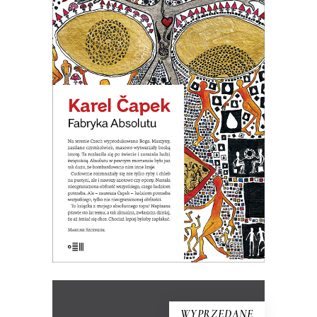
FABRYKA ABSOLUTU
Na terenie Czech wyprodukowano
Boga. Nastała na świecie
nieograniczona obfitość wszystkiego.
Ale okazało się, że ludziom potrzeba
wszystkiego, tylko nie nieograniczonej
obfitości.
19.50
zł
39.00
zł
E-BOOK DO KOSZYKA
WYPRZEDANE