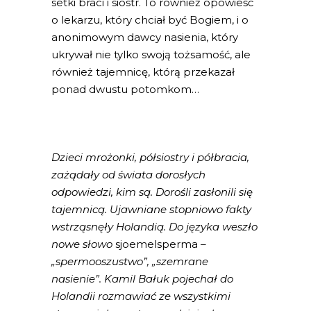
setki braci i sióstr. To również opowieść
o lekarzu, który chciał być Bogiem, i o
anonimowym dawcy nasienia, który
ukrywał nie tylko swoją tożsamość, ale
również tajemnicę, którą przekazał
ponad dwustu potomkom…
Dzieci mrożonki, półsiostry i półbracia,
zażądały od świata dorosłych
odpowiedzi, kim są. Dorośli zasłonili się
tajemnicą. Ujawniane stopniowo fakty
wstrząsnęły Holandią. Do języka weszło
nowe słowo
sjoemelsperma
–
„spermooszustwo”, „szemrane
nasienie”. Kamil Bałuk pojechał do
Holandii rozmawiać ze wszystkimi