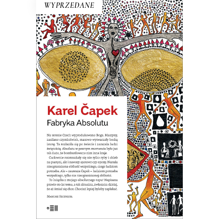
WYPRZEDANE
FABRYKA ABSOLUTU
Na terenie Czech wyprodukowano
Boga. Nastała na świecie
nieograniczona obfitość wszystkiego.
Ale okazało się, że ludziom potrzeba
wszystkiego, tylko nie nieograniczonej
obfitości.
19.50
zł
39.00
zł
E-BOOK DO KOSZYKA