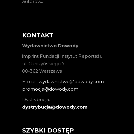
autorów
…
KONTAKT
Wydawnictwo Dowody
imprint Fundacji Instytut Reportażu
ul. Gałczyńskiego 7
00-362 Warszawa
E-mail:
wydawnictwo@dowody.com
promocja@dowody.com
Dystrybucja:
dystrybucja@dowody.com
SZYBKI DOSTĘP