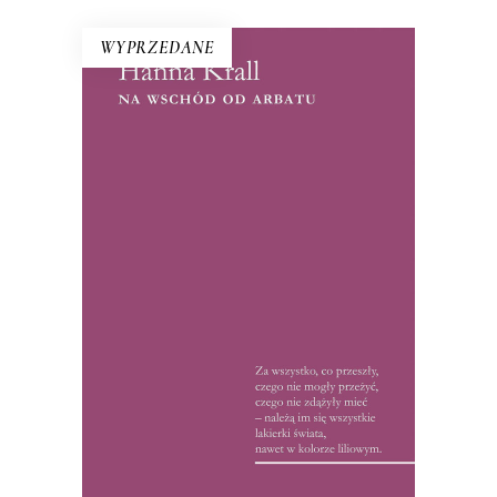
WYPRZEDANE
NA WSCHÓD OD ARBATU
Debiut Hanny Krall – reportaże ze
Związku Radzieckiego lat 60. i 70. W
1972 roku książka była hitem, czytelnicy
wyrywali ją sobie książkę z rąk: między
wierszami tropili ukryte przez
reporterkę znaczenia.
15.50
zł
32.00
zł
E-BOOK DO KOSZYKA