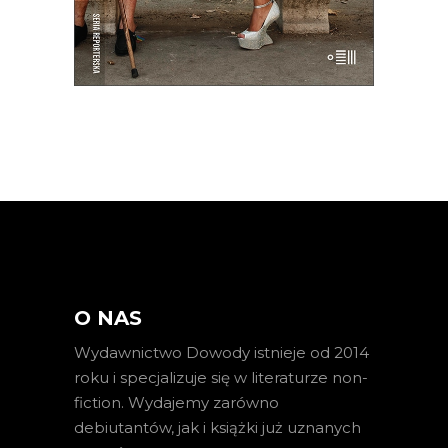
E-BOOK DO KOSZYKA
O NAS
Wydawnictwo Dowody istnieje od 2014
roku i specjalizuje się w literaturze non-
fiction. Wydajemy zarówno
debiutantów, jak i książki już uznanych