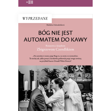
WYPRZEDANE
BÓG NIE JEST AUTOMATEM DO
KAWY. ROZMOWA Z KSIĘDZEM
ZBIGNIEWEM CZENDLIKIEM
Ksiądz Zbigniew Czendlik mówi, co
myśli, nie chodzi w sutannie ani
koloratce, a poranne msze przeniósł na
dziewiątą, bo kto by wstał na szóstą?