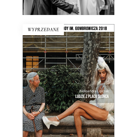
E-BOOK DO KOSZYKA
WYPRZEDANE
LUDZIE Z PLACU SŁOŃCA
Intymny portret kraju na rozdrożu.
Miejsca, w którym coś się skończyło, a
nowe jeszcze nie zaczęło. Reportaże o
Hiszpanii z krwi i kości, a nie z
turystycznego folderu.
19.50
zł
39.00
zł