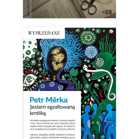
E-BOOK DO KOSZYKA
WYPRZEDANE
JESTEM EGZALTOWANĄ
LENTILKĄ
Opowiadania surrealistyczne, science
fiction o dewiantach, horror erotyczny,
pornograficzna krytyka społeczna. Ta
książką wprawiła w zdumienie nawet
czeskich czytelników!