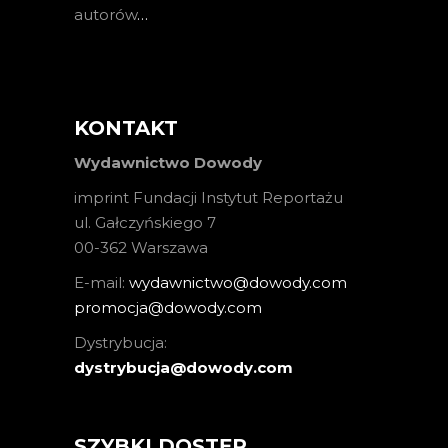
autorów
…
KONTAKT
Wydawnictwo Dowody
imprint Fundacji Instytut Reportażu
ul. Gałczyńskiego 7
00-362 Warszawa
E-mail:
wydawnictwo@dowody.com
promocja@dowody.com
Dystrybucja:
dystrybucja@dowody.com
SZYBKI DOSTĘP