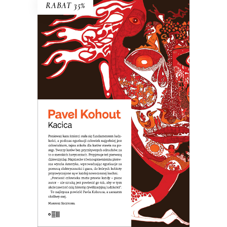
RABAT 35%
KACICA
Opowieść o dziewczynce, która nie
zdała do liceum teatralnego, więc
poszła do szkoły dla katów. Arcydzieło
czarnego humoru!
31.20
zł
48.00
zł
KSIĄŻKA DO KOSZYKA
E-BOOK DO KOSZYKA