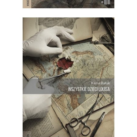
WSZYSTKIE DZIECI LOUISA
Trudna do uwierzenia opowieść z
małego kraju, gdzie żyją ponad dwie
setki braci i sióstr. Opowieść o lekarzu,
który chciał być Bogiem, i o
anonimowym dawcy nasienia, który
ukrywał tożsamość oraz genetyczną
tajemnicę…