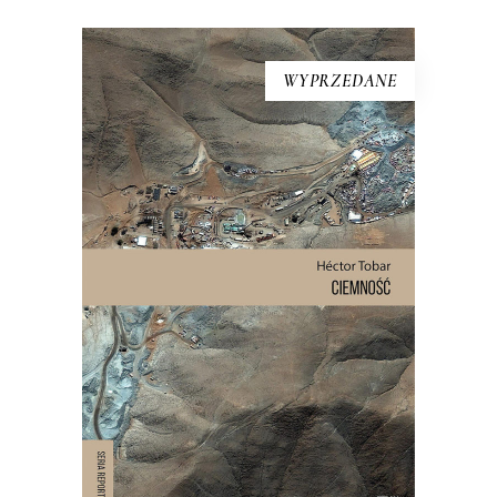
WYPRZEDANE
CIEMNOŚĆ
W wyniku katastrofy 625 metrów
pod ziemią, w ciemności, wilgoci, bez
jedzenia i wody pitnej zostało
uwięzionych 33 mężczyzn. Spędzili
pod ziemią 69 dni. To historia o
męstwie, odwadze i o granicach, do
jakich może dojść człowiek.