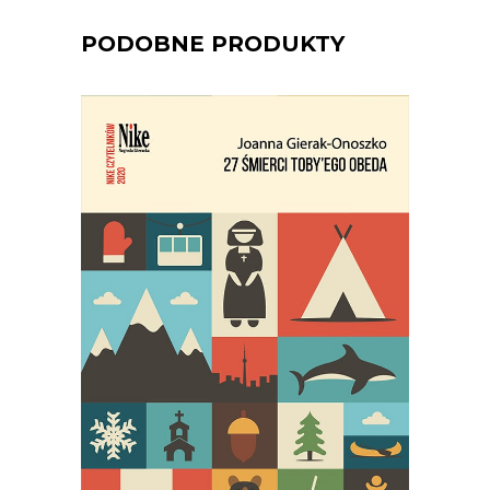
PODOBNE PRODUKTY
27 ŚMIERCI TOBY’EGO OBEDA
Najgłośniejszy debiut reporterski
ostatnich lat!
29.95
zł
59.90
zł