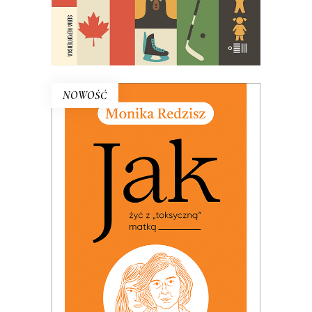
E-BOOK DO KOSZYKA
NOWOŚĆ
JAK ŻYĆ Z „TOKSYCZNĄ”
MATKĄ (ebook)
PREMIERA: 24 listopada 2025
25.00
zł
49.99
zł
KSIĄŻKA DO KOSZYKA