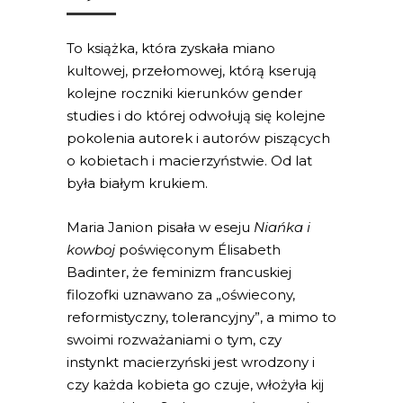
To książka, która zyskała miano
kultowej, przełomowej, którą kserują
kolejne roczniki kierunków gender
studies i do której odwołują się kolejne
pokolenia autorek i autorów piszących
o kobietach i macierzyństwie. Od lat
była białym krukiem.
Maria Janion pisała w eseju
Niańka i
kowboj
poświęconym Élisabeth
Badinter, że feminizm francuskiej
filozofki uznawano za „oświecony,
reformistyczny, tolerancyjny”, a mimo to
swoimi rozważaniami o tym, czy
instynkt macierzyński jest wrodzony i
czy każda kobieta go czuje, włożyła kij