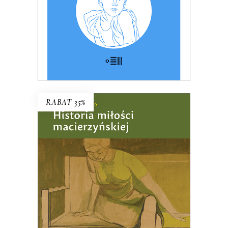
E-BOOK DO KOSZYKA
RABAT 35%
HISTORIA MIŁOŚCI
MACIERZYŃSKIEJ
PREMIERA w kwietniu
61.75
zł
95.00
zł