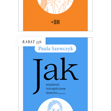
RABAT 35%
JAK WSPIERAĆ
TRANSPŁCIOWE DZIECKO
PREMIERA: 17 listopada 2025
32.49
zł
49.99
zł
KSIĄŻKA DO KOSZYKA