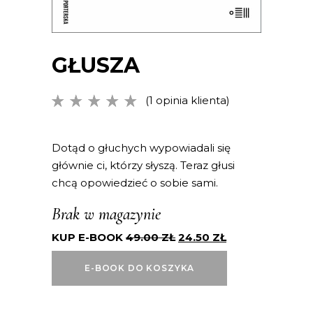
GŁUSZA
(
1
opinia klienta)
Oceniony
1
5.00
na
5 na
podstawie
Dotąd o głuchych wypowiadali się
oceny
głównie ci, którzy słyszą. Teraz głusi
klienta
chcą opowiedzieć o sobie sami.
Brak w magazynie
KUP E-BOOK
49.00
ZŁ
24.50
ZŁ
E-BOOK DO KOSZYKA