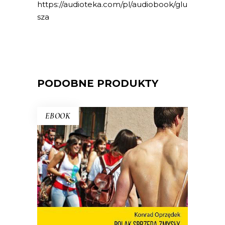
https://audioteka.com/pl/audiobook/glu
sza
PODOBNE PRODUKTY
EBOOK
POLAK SPRZEDA ZMYSŁY
Nie ma o Polsce takich książek jak
debiut Konrada Oprzędka. Wariackich,
ale pogodnych. Smutnych, ale nie