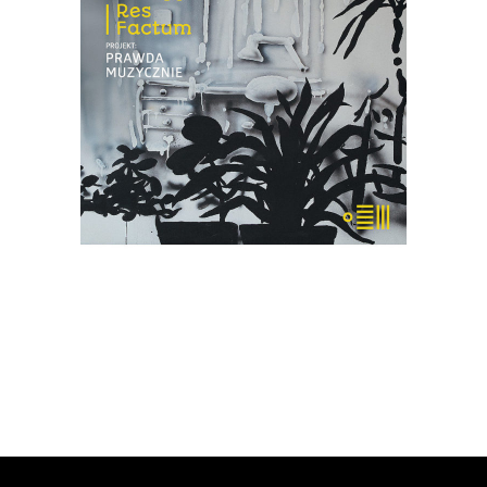
Płyta, która jest efektem spotkania
trojga muzyków z reporterem –
Mariuszem Szczygłem. Słowa spotkały
się tu z dźwiękiem kreowanym na żywo.
18.85
zł
29.00
zł
KSIĄŻKA DO KOSZYKA