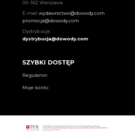
00-362 Warszawa
E-mail:
wydawnictwo@dowody.com
promocja@dowody.com
Dystrybucja:
dystrybucja@dowody.com
SZYBKI DOSTĘP
Regulamin
Moje konto