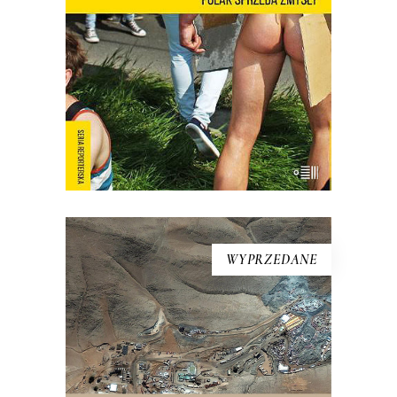
przygnębiających. Ta błyskotliwa książka
pokazuje, kim są Polacy, kiedy nie
muszą być sobą.
E-BOOK DO KOSZYKA
WYPRZEDANE
CIEMNOŚĆ
W wyniku katastrofy 625 metrów
pod ziemią, w ciemności, wilgoci, bez