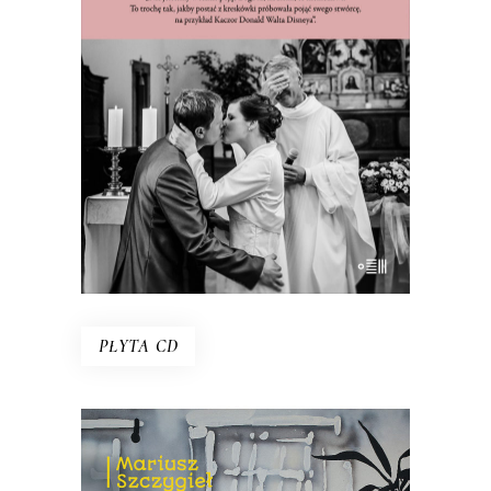
ZBIGNIEWEM CZENDLIKIEM
Ksiądz Zbigniew Czendlik mówi, co
myśli, nie chodzi w sutannie ani
koloratce, a poranne msze przeniósł na
dziewiątą, bo kto by wstał na szóstą?
E-BOOK DO KOSZYKA
PŁYTA CD
PROJEKT: PRAWDA
MUZYCZNIE