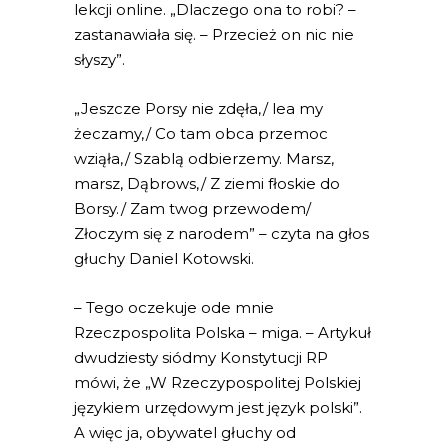
lekcji online. „Dlaczego ona to robi? –
zastanawiała się. – Przecież on nic nie
słyszy”.
„Jeszcze Porsy nie zdęła,/ lea my
żeczamy,/ Co tam obca przemoc
wziąła,/ Szablą odbierzemy. Marsz,
marsz, Dąbrows,/ Z ziemi fłoskie do
Borsy./ Zam twog przewodem/
Złoczym się z narodem” – czyta na głos
głuchy Daniel Kotowski.
– Tego oczekuje ode mnie
Rzeczpospolita Polska – miga. – Artykuł
dwudziesty siódmy Konstytucji RP
mówi, że „W Rzeczypospolitej Polskiej
językiem urzędowym jest język polski”.
A więc ja, obywatel głuchy od