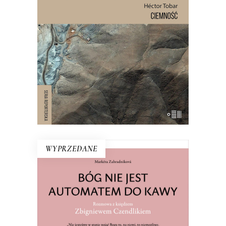
jedzenia i wody pitnej zostało
uwięzionych 33 mężczyzn. Spędzili
pod ziemią 69 dni. To historia o
męstwie, odwadze i o granicach, do
jakich może dojść człowiek.
WYPRZEDANE
BÓG NIE JEST AUTOMATEM DO
KAWY. ROZMOWA Z KSIĘDZEM