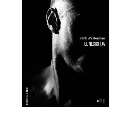
[EBOOK] Frank Westerman – EL
NEGRO I JA
“El Negro i ja” to reporterska próba
odtworzenia życia tzw. buszmena z
Banyoles – zmumifikowanego,
wypchanego człowieka, który był
wystawiany publicznie aż do lat 90. XX
wieku jako eksponat muzealny. Frank
Westerman, holenderski reporter,
próbuje przywrócić buszmenowi z
Banyoles jego […]