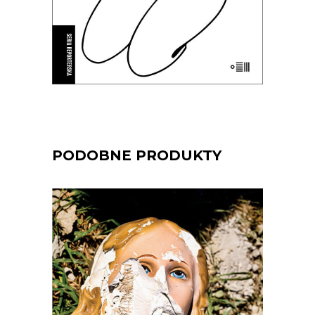
E-BOOK DO KOSZYKA
PODOBNE PRODUKTY
[EBOOK] Jarosław Mikołajewski –
TERREMOTO
Trzęsienie ziemi jest dla Włochów
kataklizmem znacznie częstszym i
złowrogim niż dla Polaków powódź.