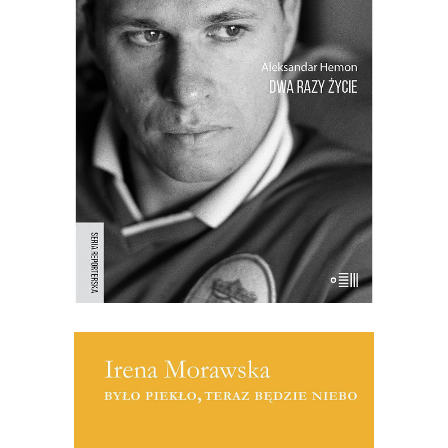
Osobista opowieść amerykańsko-
bośniackiego pisarza o chłopięcych
latach spędzonych w Jugosławii i o
przymusowej emigracji, o utracie
przeszłości i przymusie odnalezienia się
w nowej teraźniejszości. “Wojna przyszła
do nas i teraz czekaliśmy na to, kto
przeżyje, kto będzie zabijał i kto […]
[EBOOK] Irena Morawska – BYŁO
PIEKŁO, TERAZ BĘDZIE NIEBO