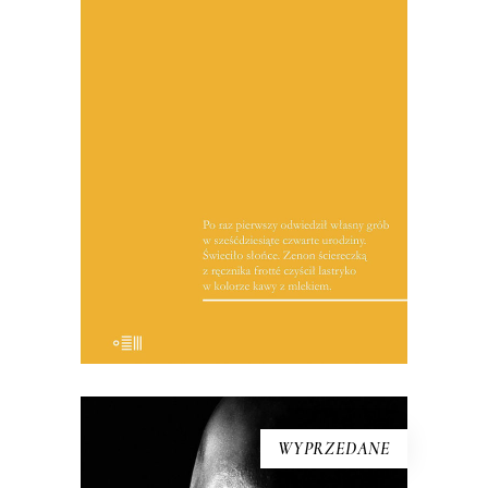
Co to jest słuch reporterski? Ja
wyobrażam to sobie w ten sposób – jest
to zdolność do wyjścia z własnej skóry,
do utożsamienia się z rozmówcami i do
wtopienia w ich sytuację. Zdolność do
tego, by przy tym utożsamieniu
zachować […]
19.50
zł
39.00
zł
KSIĄŻKA DO KOSZYKA
WYPRZEDANE