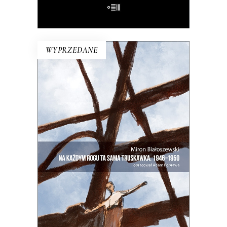
E-BOOK DO KOSZYKA
WYPRZEDANE
NA KAŻDYM ROGU TA SAMA
TRUSKAWKA
Zupełnie nowe miasto. Jakaś inna
Warszawa na starych śmieciach. Skąd
się wzięła?
25.00
zł
50.00
zł