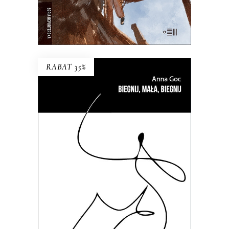
E-BOOK DO KOSZYKA
RABAT 35%
BIEGNIJ, MAŁA, BIEGNIJ
To kameralne reportaże o
intymnych tragediach, zmaganiach
z systemem i doświadczeniach nie
do zapomnienia.
35.69
zł
54.90
zł
KSIĄŻKA DO KOSZYKA