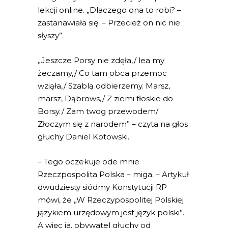
lekcji online. „Dlaczego ona to robi? –
zastanawiała się. – Przecież on nic nie
słyszy”.
„Jeszcze Porsy nie zdęła,/ lea my
żeczamy,/ Co tam obca przemoc
wziąła,/ Szablą odbierzemy. Marsz,
marsz, Dąbrows,/ Z ziemi fłoskie do
Borsy./ Zam twog przewodem/
Złoczym się z narodem” – czyta na głos
głuchy Daniel Kotowski.
– Tego oczekuje ode mnie
Rzeczpospolita Polska – miga. – Artykuł
dwudziesty siódmy Konstytucji RP
mówi, że „W Rzeczypospolitej Polskiej
językiem urzędowym jest język polski”.
A więc ja, obywatel głuchy od