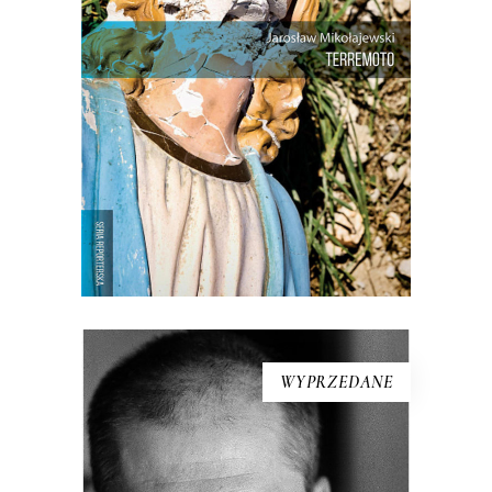
Trzęsienia, które nawiedziły w drugiej
połowie zeszłego roku Umbrię, Marche
i, w mniejszym stopniu, Toskanię i
Lacjum, dotknęły samego serca Włoch i
Europy. Do rangi symbolu […]
14.50
zł
29.00
zł
KSIĄŻKA DO KOSZYKA
WYPRZEDANE
[EBOOK] Aleksandar Hemon –
DWA RAZY ŻYCIE. BOŚNIA I
AMERYKA