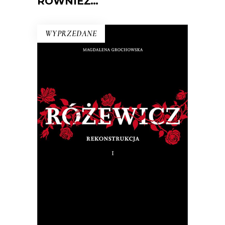
RÓWNIEŻ…
WYPRZEDANE
RÓŻEWICZ. REKONSTRUKCJA
(tom 1)
Na pytanie: „Kim jesteś?”, Tadeusz
Różewicz odpowiedział przed laty: „Kto
mnie uważnie czyta, ten wie”.
32.50
zł
65.00
zł