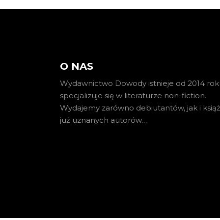
O NAS
Wydawnictwo Dowody istnieje od 2014 roku
specjalizuje się w literaturze non-fiction.
Wydajemy zarówno debiutantów, jak i książ
już uznanych autorów
…