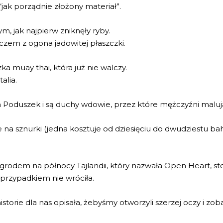
 “jak porządnie złożony materiał”.
ym, jak najpierw zniknęły ryby.
czem z ogona jadowitej płaszczki.
 muay thai, która już nie walczy.
alia.
ch Poduszek i są duchy wdowie, przez które mężczyźni malu
na sznurki (jedna kosztuje od dziesięciu do dwudziestu bah
ogrodem na północy Tajlandii, który nazwała Open Heart, st
 przypadkiem nie wróciła.
istorie dla nas opisała, żebyśmy otworzyli szerzej oczy i zob