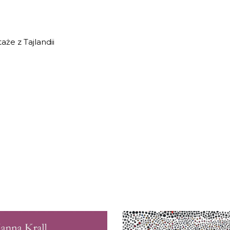
aże z Tajlandii
OOK] Hanna Krall – NA
[EBOOK] Karel Ćapek