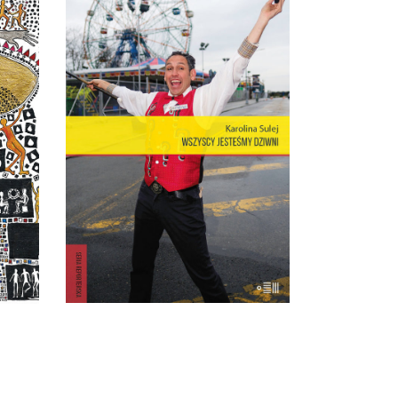
U
WSZYSCY JESTEŚMY
DZIWNI. OPOWIEŚCI Z
CONEY ISLAND
zyny
Coney Island – dzielnica Nowego
ęły
Jorku, gdzie miasto łączy się z
t. W
oceanem, niegdyś stolica
 już
światowej rozrywki, cyrków,
no
wesołych miasteczek – to wciąż
ę.
rezerwuar estetyki, idei, marzeń i
lęków, z których jest zbudowana
ć
popkultura i nasze
iom
człowieczeństwo. Opowieść o
zeba
Coney – […]
]
18.00
zł
36.00
zł
KSIĄŻKA DO
KOSZYKA