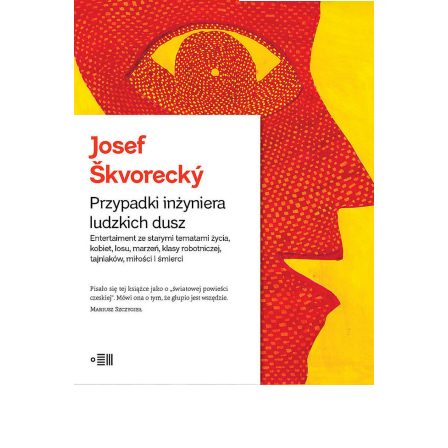
[EBOOK] Josef Škvorecký –
PRZYPADKI INŻYNIERA
LUDZKICH DUSZ
Książka – laureatka Nagrody Literackiej
Europy Środkowej Angelus. Uważana za
jedną z najlepszych czeskich powieści.
W Czechach określono ją „powieścią o
światowych ambicjach”. Wydana w
wydawnictwie emigracyjnym w 1977
roku, w Czechach wyszła dopiero po
upadku komunizmu w roku 1992. […]