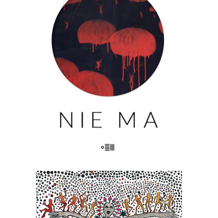
Nie ma kogoś. Nie ma czegoś. Nie ma
przeszłości. Nie ma pamięci. Nie ma
widelców do sera. Nie ma miłości. Nie
ma życia. Nie ma fikcji. Nie ma
właściwego koloru. Nie ma komisji. Nie
ma grobu. Nie ma siostry. Nie […]
23.00
zł
46.00
zł
KSIĄŻKA DO KOSZYKA
[EBOOK] Karel Ćapek – FABRYKA
ABSOLUTU