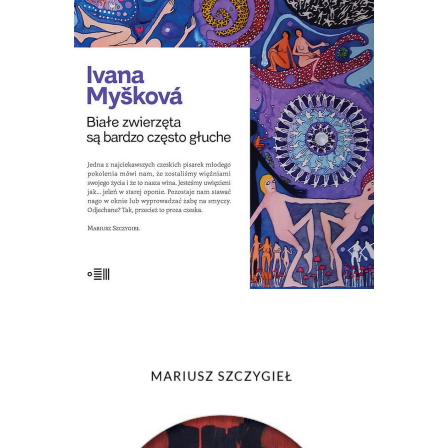
nas bardzo podobni, ale w pewnej chwili
robią coś zupełnie nieoczekiwanego.
Ludzi, którzy są uwięzieni w swoim
życiu jak… biały jeleń w starej oponie.
Ludzi, którzy stają nago w oknie, nie
znoszą świąt, […]
19.50
zł
39.00
zł
KSIĄŻKA DO KOSZYKA
[EBOOK] Mariusz Szczygieł – NIE
MA