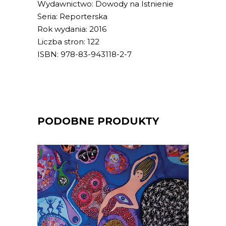
Wydawnictwo: Dowody na Istnienie
Seria: Reporterska
Rok wydania: 2016
Liczba stron: 122
ISBN: 978-83-943118-2-7
PODOBNE PRODUKTY
[EBOOK] Ivana Myskova – BIAŁE
ZWIERZĘTA SĄ BARDZO
CZĘSTO GŁUCHE
To historie ludzi, którzy wydają się do