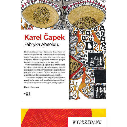
Na terenie Czech wyprodukowano
Boga. Maszyny zwane karburatorami
zaczęły masowo wytwarzać Absolut. W
pewnym momencie było go już tak
dużo, że postanowiono bombardować
nim Anglię. Nastała na świecie
nieograniczona obfitość wszystkiego,
czego ludziom potrzeba. Ale ludziom
potrzeba wszystkiego, tylko nie […]
19.50
zł
39.00
zł
KSIĄŻKA DO KOSZYKA
WYPRZEDANE