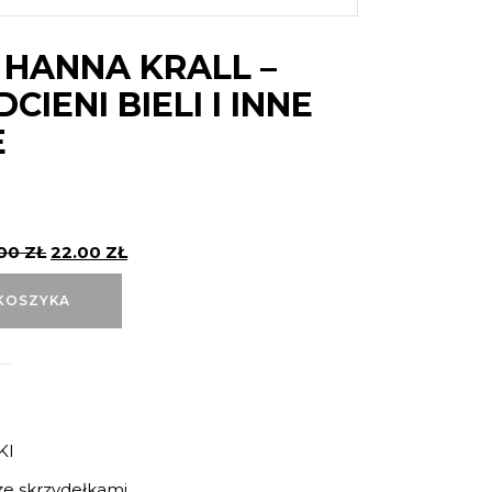
 HANNA KRALL –
CIENI BIELI I INNE
E
.00
ZŁ
22.00
ZŁ
KOSZYKA
KI
e skrzydełkami