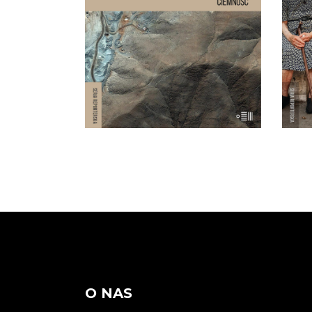
ziemią, w ciemności, wilgoci, bez
prz
jedzenia i wody pitnej zostało
pr
uwięzionych 33 mężczyzn. Akcja
do
ratownicza w kopalni San José
han
wydawała się niemożliwa.
Dopiero po 17 dniach […]
O NAS