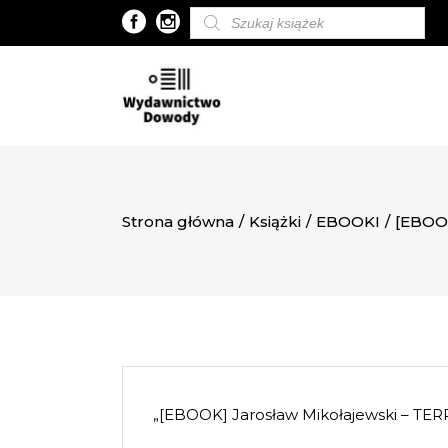
Wyszukiwarka
produktów
Strona główna
/
Książki
/
EBOOKI
/
[EBOOK
„[EBOOK] Jarosław Mikołajewski – TE