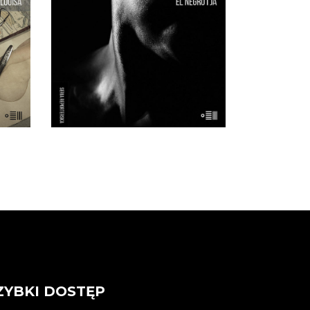
człowieka, który był wystawiany
iego
publicznie aż do lat 90. XX wieku
kał
jako eksponat muzealny. Frank
ak
Westerman, holenderski
n
reporter, próbuje przywrócić
nad
buszmenowi z Banyoles jego […]
[…]
ZYBKI DOSTĘP