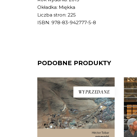
Okładka: Miękka
Liczba stron: 225
ISBN: 978-83-942777-5-8
PODOBNE PRODUKTY
[EB
[EBOOK] Hector Tobar –
WYPRZEDANE
CIEMNOŚĆ
Kiedy na pustyni Atakama
Fr
zawaliło się wnętrze góry
któ
podziurawionej górniczymi
pus
korytarzami, 625 metrów pod
w b