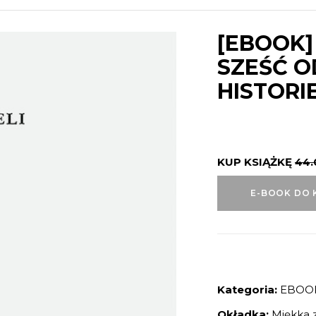
[EBOOK]
SZEŚĆ OD
HISTORI
KUP KSIĄŻKĘ
44
E-BOOK DO 
Kategoria:
EBOO
Okładka:
Miękka z