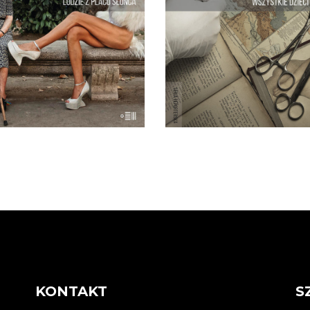
estała się bać. Manuel, który
drobiazgowego reportersk
zez 30 lat nie wychodził z
śledztwa Kamil Bałuk szu
mu. Pedro, syn obwoźnego
odpowiedzi na pytanie, j
dlarza, który zamiast mówić
doszło do tego, że jede
“Nie ma Boga, […]
człowiek został ojcem po
19.50
zł
dwusetki dzieci – i kim są 
39.00
zł
KSIĄŻKA DO
KOSZYKA
KONTAKT
S