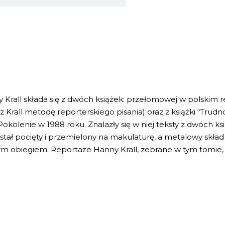
 Krall składa się z dwóch książek: przełomowej w polskim re
z Krall metodę reporterskiego pisania) oraz z książki “Trud
kolenie w 1988 roku. Znalazły się w niej teksty z dwóch k
tał pocięty i przemielony na makulaturę, a metalowy skład 
nym obiegiem. Reportaże Hanny Krall, zebrane w tym tomie,