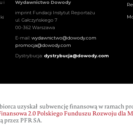
 i
Wydawnictwo Dowody
Re
imprint Fundacji Instytut Reportażu
Mo
ki
ul. Gałczyńskiego 7
00-362 Warszawa
E-mail:
wydawnictwo@dowody.com
promocja@dowody.com
Dystrybucja:
dystrybucja@dowody.com