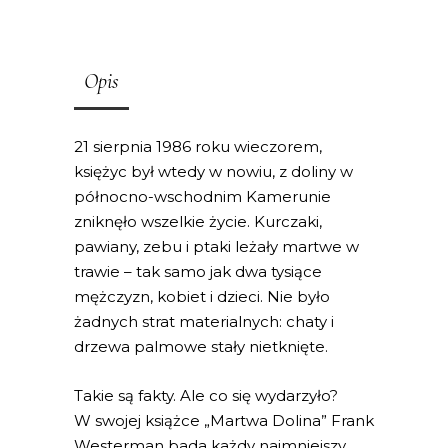
Opis
21 sierpnia 1986 roku wieczorem,
księżyc był wtedy w nowiu, z doliny w
północno-wschodnim Kamerunie
zniknęło wszelkie życie. Kurczaki,
pawiany, zebu i ptaki leżały martwe w
trawie – tak samo jak dwa tysiące
mężczyzn, kobiet i dzieci. Nie było
żadnych strat materialnych: chaty i
drzewa palmowe stały nietknięte.
Takie są fakty. Ale co się wydarzyło?
W swojej książce „Martwa Dolina” Frank
Westerman bada każdy najmniejszy