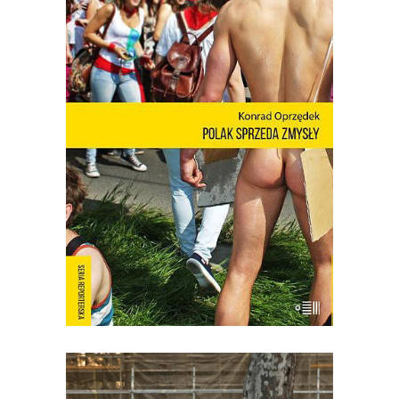
[EBOOK] Konrad Oprzędek –
POLAK SPRZEDA ZMYSŁY
Mariusz Szczygieł o książce: Wreszcie
możemy zobaczyć siebie! Nie ma o
Polsce takich książek jak debiut Konrada
Oprzędka. Wariackich, ale pogodnych.
Smutnych, ale nie przygnębiających.
Moje pokolenie w połowie lat 80. żyło
podniecającym filmem
dokumentalnym „Oto Ameryka”.
Emitowany nocą w […]