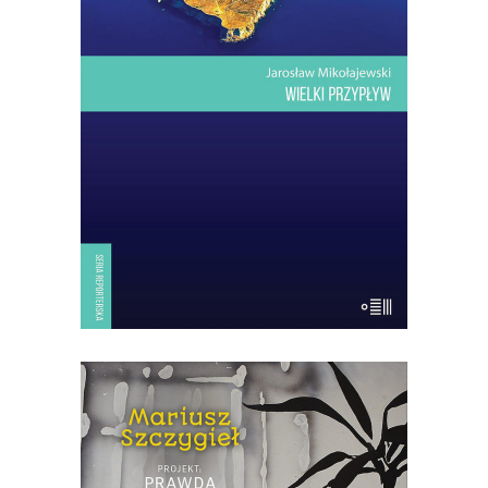
Dwadzieścia kilometrów kwadratowych
lądu na Morzu Śródziemnym.
Najwyższe wzniesienie: sto trzydzieści
trzy metry. Drzew prawie nie ma. Ptaki
tylko przelatują nad wyspą: jesienią z
Europy do Afryki, wiosną – […]
14.50
zł
29.00
zł
KSIĄŻKA DO KOSZYKA
[EBOOK] Mariusz Szczygieł –
PROJEKT PRAWDA