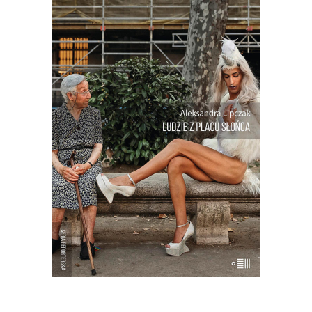
[EBOOK] Aleksandra Lipczak –
LUDZIE Z PLACU SŁOŃCA
Franek Kanalarz – deweloper, który
postawił miasto pośrodku pustyni.
Susana, która zamówiła w banku
whoppera z serem, bo przestała się bać.
Manuel, który przez 30 lat nie wychodził
z domu. Pedro, syn obwoźnego
handlarza, który zamiast mówić “Nie ma
Boga, […]
19.50
zł
39.00
zł
KSIĄŻKA DO KOSZYKA