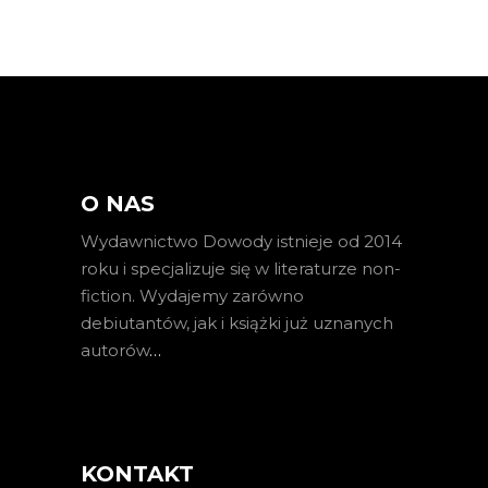
O NAS
Wydawnictwo Dowody istnieje od 2014
roku i specjalizuje się w literaturze non-
fiction. Wydajemy zarówno
debiutantów, jak i książki już uznanych
autorów
…
KONTAKT