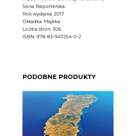
Seria: Reporterska
Rok wydania: 2017
Okładka: Miękka
Liczba stron: 306
ISBN: 978-83-947254-0-2
PODOBNE PRODUKTY
[EBOOK] Jarosław Mikołajewski –
WIELKI PRZYPŁYW
Lampedusa. Włoska wyspa, choć bliżej
stąd do Afryki niż do Włoch.