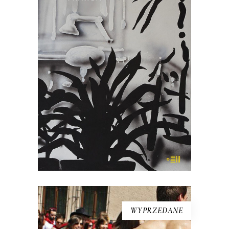
„Projekt: prawda” to pozycja, jakiej na
polskim rynku wydawniczym jeszcze
nie było. Książka ta jest kolażem, na
który składają się miniatury Mariusza
Szczygła z własnego i cudzego życia
oraz powieść z 1959 roku „Portret z
pamięci” zapomnianego dziś pisarza,
Stanisława […]
22.00
zł
44.00
zł
KSIĄŻKA DO KOSZYKA
WYPRZEDANE