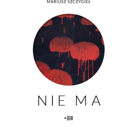
[EBOOK] Mariusz Szczygieł – NIE
MA
Nie ma kogoś. Nie ma czegoś. Nie ma
przeszłości. Nie ma pamięci. Nie ma
widelców do sera. Nie ma miłości. Nie
ma życia. Nie ma fikcji. Nie ma
właściwego koloru. Nie ma komisji. Nie
ma grobu. Nie ma siostry. Nie […]
23.00
zł
46.00
zł
KSIĄŻKA DO KOSZYKA