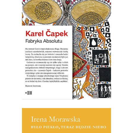
Boga. Maszyny zwane karburatorami
zaczęły masowo wytwarzać Absolut. W
pewnym momencie było go już tak
dużo, że postanowiono bombardować
nim Anglię. Nastała na świecie
nieograniczona obfitość wszystkiego,
czego ludziom potrzeba. Ale ludziom
potrzeba wszystkiego, tylko nie […]
19.50
zł
39.00
zł
KSIĄŻKA DO KOSZYKA
[EBOOK] Irena Morawska – BYŁO