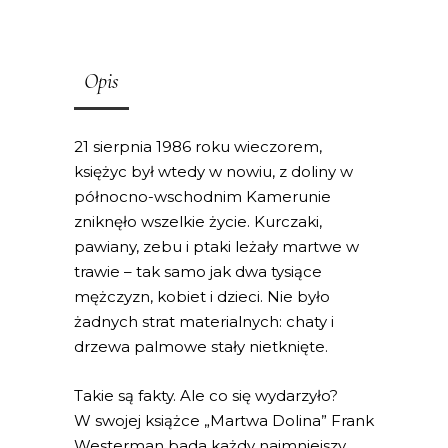
Opis
21 sierpnia 1986 roku wieczorem,
księżyc był wtedy w nowiu, z doliny w
północno-wschodnim Kamerunie
zniknęło wszelkie życie. Kurczaki,
pawiany, zebu i ptaki leżały martwe w
trawie – tak samo jak dwa tysiące
mężczyzn, kobiet i dzieci. Nie było
żadnych strat materialnych: chaty i
drzewa palmowe stały nietknięte.
Takie są fakty. Ale co się wydarzyło?
W swojej książce „Martwa Dolina” Frank
Westerman bada każdy najmniejszy