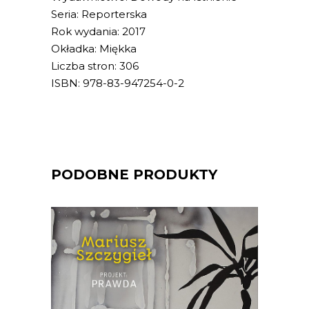
Seria: Reporterska
Rok wydania: 2017
Okładka: Miękka
Liczba stron: 306
ISBN: 978-83-947254-0-2
PODOBNE PRODUKTY
[EBOOK] Mariusz Szczygieł –
PROJEKT PRAWDA
„Projekt: prawda” to pozycja, jakiej na
polskim rynku wydawniczym jeszcze