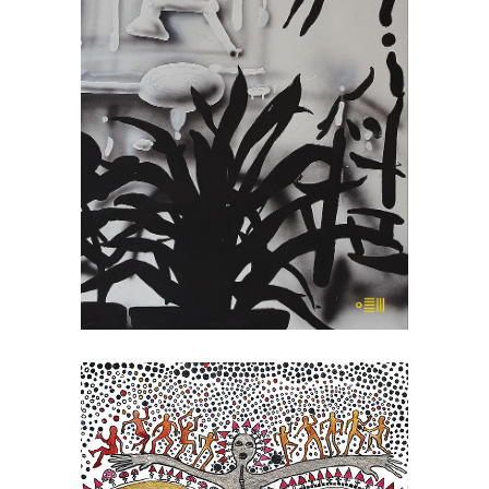
nie było. Książka ta jest kolażem, na
który składają się miniatury Mariusza
Szczygła z własnego i cudzego życia
oraz powieść z 1959 roku „Portret z
pamięci” zapomnianego dziś pisarza,
Stanisława […]
22.00
zł
44.00
zł
KSIĄŻKA DO KOSZYKA
[EBOOK] Karel Ćapek – FABRYKA
ABSOLUTU
Na terenie Czech wyprodukowano