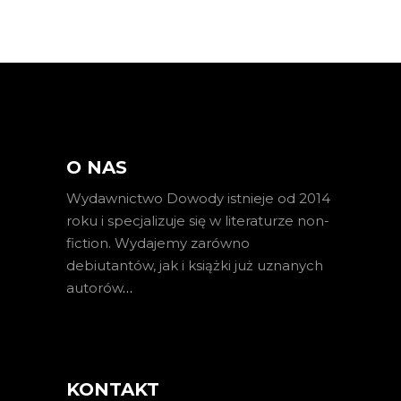
O NAS
Wydawnictwo Dowody istnieje od 2014
roku i specjalizuje się w literaturze non-
fiction. Wydajemy zarówno
debiutantów, jak i książki już uznanych
autorów
…
KONTAKT