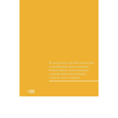
PIEKŁO, TERAZ BĘDZIE NIEBO
Co to jest słuch reporterski? Ja
wyobrażam to sobie w ten sposób – jest
to zdolność do wyjścia z własnej skóry,
do utożsamienia się z rozmówcami i do
wtopienia w ich sytuację. Zdolność do
tego, by przy tym utożsamieniu
zachować […]
19.50
zł
39.00
zł
KSIĄŻKA DO KOSZYKA