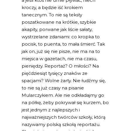
a jeśli ktoś nie umie pływać, niech
kroczy, a będzie iść krokiem
tanecznym. To nie są teksty
poszatkowane na krótkie, szybkie
akapity, porwane jak liście sałaty,
wystrzelane zdaniami: co kropka to
pocisk, to puenta, to mała śmierć. Tak
jak on, już się nie pisze, nie ma na to
mie
jsca w gazetach, nie ma czasu,
pieniędzy. Reportaż? O miłości? Na
pięćdziesiąt tysięcy znaków ze
spacjami? Wolne żarty. Nie łudźmy się,
to nie są już czasy na pisanie
Mularczykiem. Ale nie odkładajmy go
na półkę, żeby pokrywał się kurzem, bo
jest jednym z najlepszych i
najważniejszych twórców szkoły, którą
nazywamy polską szkołą reportażu.