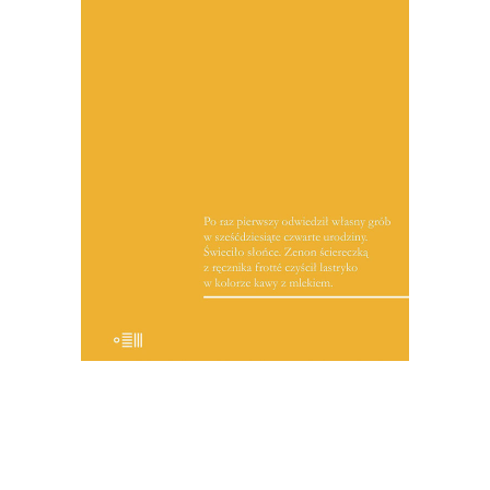
Co to jest słuch reporterski? Ja
wyobrażam to sobie w ten sposób – jest
to zdolność do wyjścia z własnej skóry,
do utożsamienia się z rozmówcami i do
wtopienia w ich sytuację. Zdolność do
tego, by przy tym utożsamieniu
zachować […]
19.50
zł
39.00
zł
KSIĄŻKA DO KOSZYKA