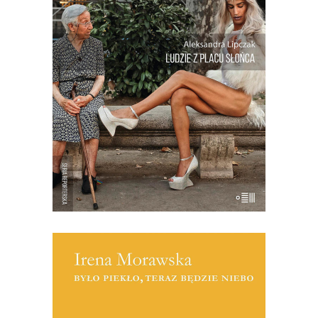
Susana, która zamówiła w banku
whoppera z serem, bo przestała się bać.
Manuel, który przez 30 lat nie wychodził
z domu. Pedro, syn obwoźnego
handlarza, który zamiast mówić “Nie ma
Boga, […]
19.50
zł
39.00
zł
KSIĄŻKA DO KOSZYKA
[EBOOK] Irena Morawska – BYŁO
PIEKŁO, TERAZ BĘDZIE NIEBO