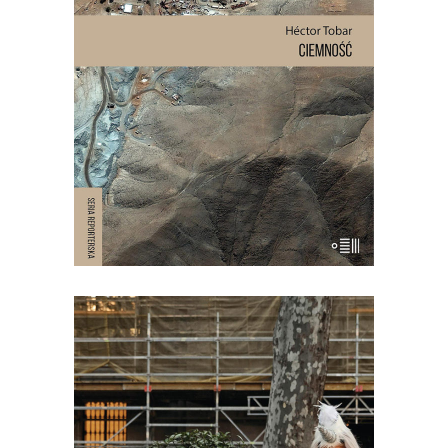
górniczymi korytarzami, 625 metrów
pod ziemią, w ciemności, wilgoci, bez
jedzenia i wody pitnej zostało
uwięzionych 33 mężczyzn. Akcja
ratownicza w kopalni San José
wydawała się niemożliwa. Dopiero po 17
dniach […]
[EBOOK] Aleksandra Lipczak –
LUDZIE Z PLACU SŁOŃCA
Franek Kanalarz – deweloper, który
postawił miasto pośrodku pustyni.