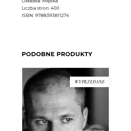
Okładka: Miękka
Liczba stron: 400
ISBN: 9788393811274
PODOBNE PRODUKTY
WYPRZEDANE
[EBOOK] Aleksandar Hemon –
DWA RAZY ŻYCIE. BOŚNIA I
AMERYKA
Osobista opowieść amerykańsko-
bośniackiego pisarza o chłopięcych