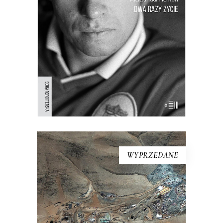
latach spędzonych w Jugosławii i o
przymusowej emigracji, o utracie
przeszłości i przymusie odnalezienia się
w nowej teraźniejszości. “Wojna przyszła
do nas i teraz czekaliśmy na to, kto
przeżyje, kto będzie zabijał i kto […]
WYPRZEDANE
[EBOOK] Hector Tobar –
CIEMNOŚĆ
Kiedy na pustyni Atakama zawaliło się
wnętrze góry podziurawionej