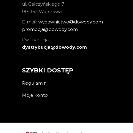
ul. Gałczyńskiego 7
00-362 Warszawa
E-mail:
wydawnictwo@dowody.com
promocja@dowody.com
Dystrybucja:
dystrybucja@dowody.com
SZYBKI DOSTĘP
Regulamin
Moje konto