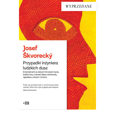
WYPRZEDANE
[EBOOK] Josef Škvorecký –
PRZYPADKI INŻYNIERA
LUDZKICH DUSZ
Książka – laureatka Nagrody Literackiej
Europy Środkowej Angelus. Uważana za
jedną z najlepszych czeskich powieści.
W Czechach określono ją „powieścią o
światowych ambicjach”. Wydana w
wydawnictwie emigracyjnym w 1977
roku, w Czechach wyszła dopiero po
upadku komunizmu w roku 1992. […]