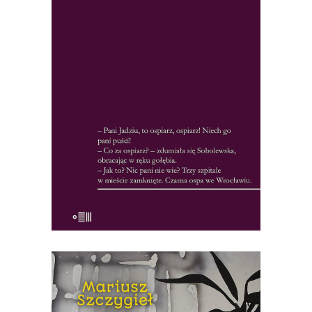
karetki. Mieszkańcy porywani przez
ludzi w ciężkich gumowych
kombinezonach z maskami na
twarzach. To nie scenariusz filmu
science-fiction, ale fabuła Zarazy –
reporterskiej opowieści o epidemii ospy,
która wybuchła we Wrocławiu w
czasach, gdy większość lekarzy […]
19.50
zł
39.00
zł
KSIĄŻKA DO KOSZYKA
[EBOOK] Mariusz Szczygieł –
PROJEKT PRAWDA