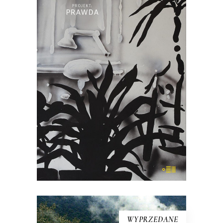
„Projekt: prawda” to pozycja, jakiej na
polskim rynku wydawniczym jeszcze
nie było. Książka ta jest kolażem, na
który składają się miniatury Mariusza
Szczygła z własnego i cudzego życia
oraz powieść z 1959 roku „Portret z
pamięci” zapomnianego dziś pisarza,
Stanisława […]
22.00
zł
44.00
zł
KSIĄŻKA DO KOSZYKA
WYPRZEDANE