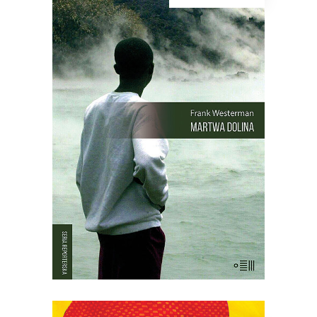
[EBOOK] Frank Westerman –
MARTWA DOLINA
21 sierpnia 1986 roku wieczorem,
księżyc był wtedy w nowiu, z doliny w
północno-wschodnim Kamerunie
zniknęło wszelkie życie. Kurczaki,
pawiany, zebu i ptaki leżały martwe w
trawie – tak samo jak dwa tysiące
mężczyzn, kobiet i dzieci. Nie było
żadnych […]