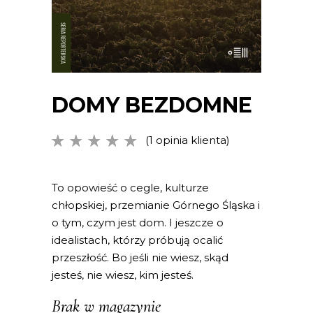
DOMY BEZDOMNE
(
1
opinia klienta)
Oceniony
1
5.00
na
5 na
podstawie
To opowieść o cegle, kulturze
oceny
chłopskiej, przemianie Górnego Śląska i
klienta
o tym, czym jest dom. I jeszcze o
idealistach, którzy próbują ocalić
przeszłość. Bo jeśli nie wiesz, skąd
jesteś, nie wiesz, kim jesteś.
Brak w magazynie