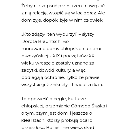
Żeby nie zepsuć przestrzeni, nawiązać
z nią relację, wtopić się w krajobraz. Ale
dom żyje, dopóki żyje w nim człowiek.
„Kto zdążył, ten wyburzył” – słyszy
Dorota Brauntsch. Bo
murowane domy chłopskie na ziemi
pszczyńskiej z XIX i początków XX
wieku wreszcie zostały uznane za
zabytki, dowód kultury, a więc
podlegają ochronie. Tylko że prawie
wszystkie już zniknęły… I nadal znikają.
To opowieść o cegle, kulturze
chłopskiej, przemianie Górnego Śląska i
o tym, czym jest dom. I jeszcze o
idealistach, którzy próbują ocalić
przeszłość. Bo jeśli nie wiesz, skąd