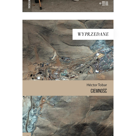
E-BOOK DO KOSZYKA
WYPRZEDANE
CIEMNOŚĆ
W wyniku katastrofy 625 metrów
pod ziemią, w ciemności, wilgoci, bez
jedzenia i wody pitnej zostało
uwięzionych 33 mężczyzn. Spędzili
pod ziemią 69 dni. To historia o
męstwie, odwadze i o granicach, do
jakich może dojść człowiek.