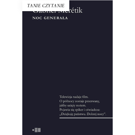
TANIE CZYTANIE
NOC GENERAŁA
Ten tytuł do dzisiaj symbolizuje
wydarzenia z 12 na 13 XII 1981 roku.
Francuski dziennikarz przeprowadził
setki wywiadów, zgromadził
pięćdziesiąt godzin nagrań i kilka tysięcy
stron notatek, żeby zrekonstruować
okoliczności wprowadzenia stanu
wojennego.
10.00
zł
44.00
zł
KSIĄŻKA DO KOSZYKA