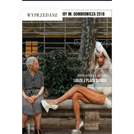
WYPRZEDANE
LUDZIE Z PLACU SŁOŃCA
Intymny portret kraju na rozdrożu.
Miejsca, w którym coś się skończyło, a
nowe jeszcze nie zaczęło. Reportaże o
Hiszpanii z krwi i kości, a nie z
turystycznego folderu.
19.50
zł
39.00
zł