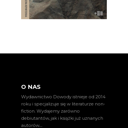
O NAS
Wydawnictwo Dowody istnieje od 2014
roku i specjalizuje się w literaturze non-
fiction. Wydajemy zarówno
debiutantów, jak i książki już uznanych
autorów
…