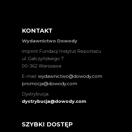
KONTAKT
Wydawnictwo Dowody
imprint Fundacji Instytut Reportażu
ul. Gałczyńskiego 7
00-362 Warszawa
E-mail:
wydawnictwo@dowody.com
promocja@dowody.com
Dystrybucja:
dystrybucja@dowody.com
SZYBKI DOSTĘP