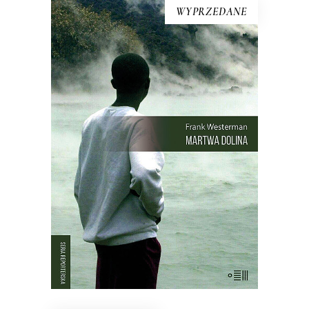
WYPRZEDANE
MARTWA DOLINA
21 sierpnia 1986 roku z doliny w
Kamerunie zniknęło życie. Kurczaki,
pawiany, zebu i ptaki leżały martwe w
trawie – tak samo jak dwa tysiące
mężczyzn, kobiet i dzieci. Chaty i
drzewa palmowe stały nietknięte. Takie
są fakty. Ale co się wydarzyło?