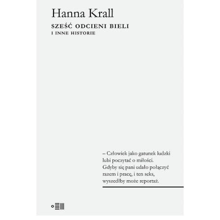
[EBOOK] Hanna Krall – SZEŚĆ
ODCIENI BIELI I INNE
HISTORIE
Nowe wydanie “Sześciu odcieni bieli”
Hanny Krall składa się z dwóch książek:
przełomowej w polskim reportażu
książki tytułowej (w 1978 roku krytycy
podkreślali nową, wynalezioną przez
Krall metodę reporterskiego pisania)
oraz z książki “Trudności ze
wstawaniem”, która wyszła w Polsce […]
22.00
zł
44.00
zł
KSIĄŻKA DO KOSZYKA