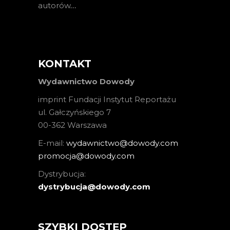
autorów
…
KONTAKT
Wydawnictwo Dowody
imprint Fundacji Instytut Reportażu
ul. Gałczyńskiego 7
00-362 Warszawa
E-mail:
wydawnictwo@dowody.com
promocja@dowody.com
Dystrybucja:
dystrybucja@dowody.com
SZYBKI DOSTĘP