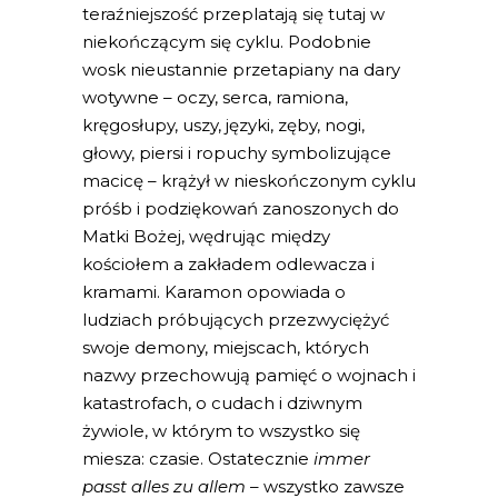
teraźniejszość przeplatają się tutaj w
niekończącym się cyklu. Podobnie
wosk nieustannie przetapiany na dary
wotywne – oczy, serca, ramiona,
kręgosłupy, uszy, języki, zęby, nogi,
głowy, piersi i ropuchy symbolizujące
macicę – krążył w nieskończonym cyklu
próśb i podziękowań zanoszonych do
Matki Bożej, wędrując między
kościołem a zakładem odlewacza i
kramami. Karamon opowiada o
ludziach próbujących przezwyciężyć
swoje demony, miejscach, których
nazwy przechowują pamięć o wojnach i
katastrofach, o cudach i dziwnym
żywiole, w którym to wszystko się
miesza: czasie. Ostatecznie
immer
passt alles zu allem
– wszystko zawsze