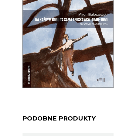
TRUSKAWKA
Zupełnie nowe miasto. Jakaś inna
Warszawa na starych śmieciach. Skąd
się wzięła?
25.00
zł
50.00
zł
E-BOOK DO KOSZYKA
PODOBNE PRODUKTY