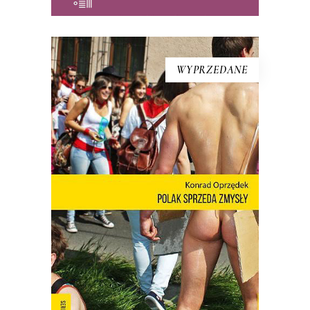
WYPRZEDANE
[EBOOK] Konrad Oprzędek –
POLAK SPRZEDA ZMYSŁY
Mariusz Szczygieł o książce: Wreszcie
możemy zobaczyć siebie! Nie ma o
Polsce takich książek jak debiut Konrada
Oprzędka. Wariackich, ale pogodnych.
Smutnych, ale nie przygnębiających.
Moje pokolenie w połowie lat 80. żyło
podniecającym filmem
dokumentalnym „Oto Ameryka”.
Emitowany nocą w […]