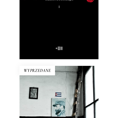
Różewicz odpowiedział przed laty: „Kto
mnie uważnie czyta, ten wie”.
32.50
zł
65.00
zł
E-BOOK DO KOSZYKA
WYPRZEDANE
KUBA. SYNDROM WYSPY
Rewolucja i dysydenci, Kubanki
walczące o podpaski i Kubańczycy,