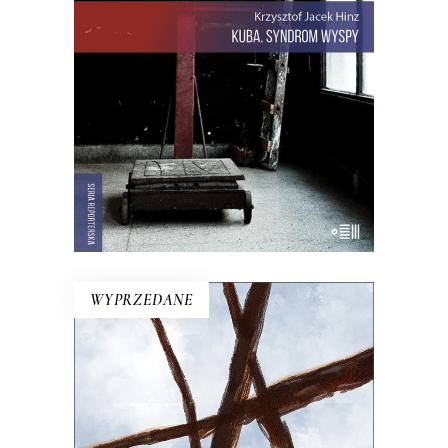
którzy obrażają rewolucję szortami i
sandałami. Jest tu dawna świetność
Hawany, są prosięta hodowane w
wannach i jest krowa – bohaterka
rewolucji.
22.00
zł
44.00
zł
E-BOOK DO KOSZYKA
WYPRZEDANE
NA KAŻDYM ROGU TA SAMA