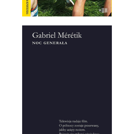
[EBOOK] Gabriel Meretik – NOC
GENERAŁA
“Noc generała” – tytuł tej książki do
dzisiaj symbolizuje wydarzenia z 12 na 13
grudnia 1981 roku. Gabriel Mérétik,
francuski dziennikarz, przeprowadził
setki wywiadów w wielu miejscach
świata, zgromadził pięćdziesiąt godzin
nagrań i kilka tysięcy stron notatek, żeby
zrekonstruować okliczności […]
22.00
zł
44.00
zł