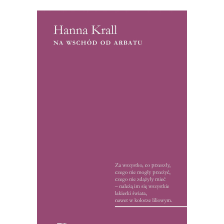
[EBOOK] Hanna Krall – NA
WSCHÓD OD ARBATU
Hanna Krall jako korespondentka
„Polityki”, napisała na przełomie lat 60. i
70. serię reportaży ze Związku
Radzieckiego. W czasach peerelowskiej
cenzury, reportaże te zostały uznane
przez recenzentów za wydarzenie. Od
kolegów z tygodnika reporterka
usłyszała: „Na zebraniach redakcyjnych
pani teksty, […]
15.50
zł
32.00
zł
KSIĄŻKA DO KOSZYKA