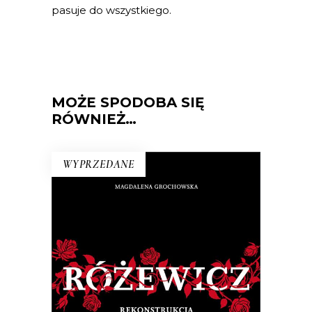
pasuje do wszystkiego.
MOŻE SPODOBA SIĘ
RÓWNIEŻ…
WYPRZEDANE
RÓŻEWICZ. REKONSTRUKCJA
(tom 1)
Na pytanie: „Kim jesteś?”, Tadeusz