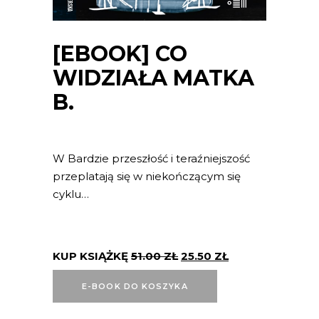
[EBOOK] CO
WIDZIAŁA MATKA
B.
W Bardzie przeszłość i teraźniejszość
przeplatają się w niekończącym się
cyklu…
KUP KSIĄŻKĘ
51.00
ZŁ
25.50
ZŁ
E-BOOK DO KOSZYKA