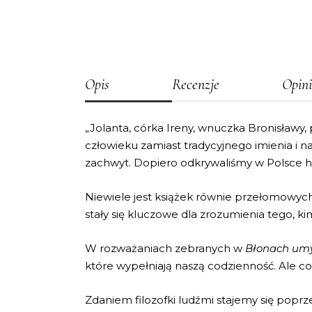
Opis
Recenzje
Opini
„Jolanta, córka Ireny, wnuczka Bronisławy,
człowieku zamiast tradycyjnego imienia i n
zachwyt. Dopiero odkrywaliśmy w Polsce he
Niewiele jest książek równie przełomowych d
stały się kluczowe dla zrozumienia tego, ki
W rozważaniach zebranych w
Błonach um
które wypełniają naszą codzienność. Ale co w
Zdaniem filozofki ludźmi stajemy się poprz