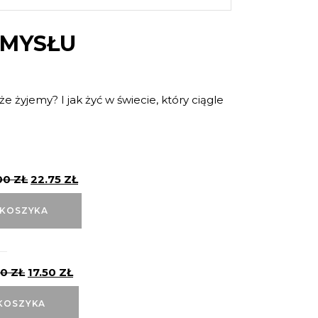
UMYSŁU
że żyjemy? I jak żyć w świecie, który ciągle
00
ZŁ
22.75
ZŁ
 KOSZYKA
00
ZŁ
17.50
ZŁ
KOSZYKA