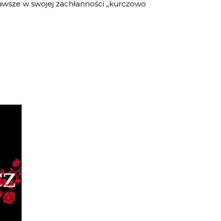
o zawsze w swojej zachłanności „kurczowo
 1)
,
ział
nie