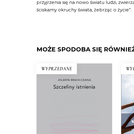
przyjrzenia się na nowo światu ludzi, zwie
ściskamy okruchy świata, żebrząc o życie”.
MOŻE SPODOBA SIĘ RÓWNIE
WYPRZEDANE
WY
SZCZELINY ISTNIENIA
Ścierka, piasek, szczur, talerz,
pąk, kiełbasa, wiśnia, kurz –
N
egzystencjalny konkret to
podstawa rozważań Jolanty
Zu
Brach-Czainy. Wydany po raz
i
pierwszy w 1992 roku esej był
śm