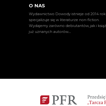
O NAS
Wydawnictwo Dowody istnieje od 2014 roku
specjalizuje się w literaturze non-fiction.
Wydajemy zarówno debiutantów, jak i książ
już uznanych autorów
…