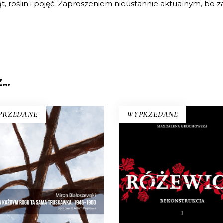
rząt, roślin i pojęć. Zaproszeniem nieustannie aktualnym, b
Ż…
PRZEDANE
WYPRZEDANE
RÓŻEWICZ.
A KAŻDYM ROGU TA
REKONSTRUKCJA (tom
SAMA TRUSKAWKA
Na pytanie: „Kim jesteś?”
pełnie nowe miasto. Jakaś
Tadeusz Różewicz odpowied
nna Warszawa na starych
przed laty: „Kto mnie uważ
ieciach. Skąd się wzięła?