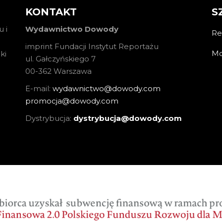
KONTAKT
S
 i
Wydawnictwo Dowody
Re
imprint Fundacji Instytut Reportażu
Mo
ki
ul. Gałczyńskiego 7
00-362 Warszawa
E-mail:
wydawnictwo@dowody.com
promocja@dowody.com
Dystrybucja:
dystrybucja@dowody.com