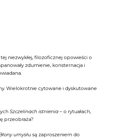
j niezwykłej, filozoficznej opowieści o
zapanowały zdumienie, konsternacja i
owiadana.
zainy. Wielokrotnie cytowane i dyskutowane
nych
Szczelinach istnienia
– o rytuałach,
się przeobraża?
Błony umysłu
są zaproszeniem do