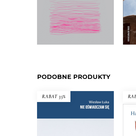
wielkim wydarzeniem literackim.
Zyskał miano książki kultowej,
„biblii feminizmu”.
17.50
zł
E-BOOK DO
35.00
zł
KOSZYKA
PODOBNE PRODUKTY
RABAT 35%
RAB
W 19
po
NIE OŚWIADCZAM SIĘ
r
st
Wznowienie kultowej książki!