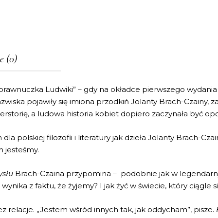
e (0)
 prawnuczka Ludwiki” – gdy na okładce pierwszego wydania te
azwiska pojawiły się imiona przodkiń Jolanty Brach-Czainy, 
rstorię, a ludowa historia kobiet dopiero zaczynała być op
la polskiej filozofii i literatury jak dzieła Jolanty Brach-C
m jesteśmy.
ysłu
Brach-Czaina przypomina – podobnie jak w legendar
ynika z faktu, że żyjemy? I jak żyć w świecie, który ciągle 
ez relacje. „Jestem wśród innych tak, jak oddycham”, pisze.