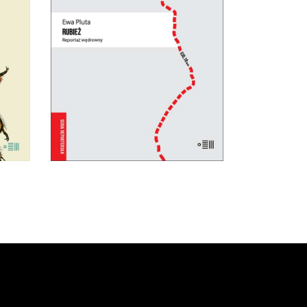
dzi.
nad granicami, murami i
zasiekami, które dzielą ludzi.
31.85
zł
49.00
zł
KSIĄŻKA DO
KOSZYKA
E-BOOK DO
KOSZYKA