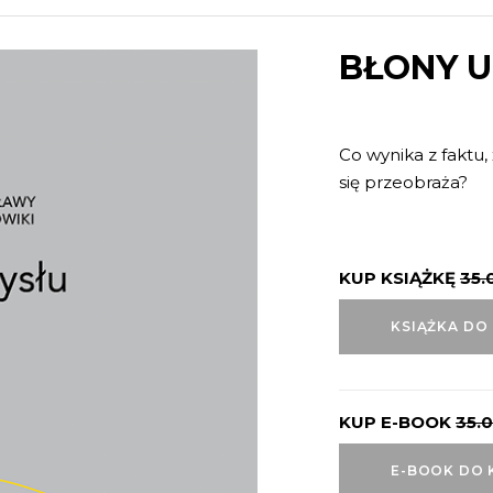
BŁONY 
Co wynika z faktu, 
się przeobraża?
KUP KSIĄŻKĘ
35.
KSIĄŻKA DO
KUP E-BOOK
35.
E-BOOK DO 