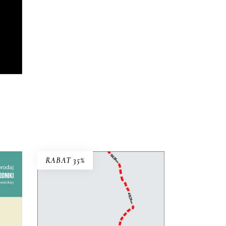
RABAT 35%
RUBIEŻ. REPORTAŻ
WĘDROWNY
Perspektywa pieszej reporterki
lko w
łączy się z uniwersalną refleksją