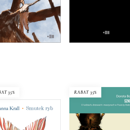
czyta, ten wie”.
25.00
zł
50.00
zł
32.50
zł
65.00
zł
E-BOOK DO
E-BOOK DO
KOSZYKA
KOSZYKA
AT 35%
RABAT 35%
SMUTEK RYB
83 roku pismo dla wędkarzy
stanowiło pomóc uznanej
SZKODNIKI
eporterce – bezrobotnej w
anie wojennym. Tam Hanna
Walka toczyła się nie ty