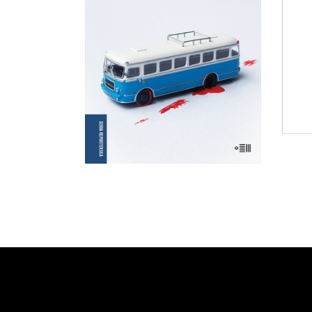
K
35.75
zł
55.00
zł
wer
pisa
KSIĄŻKA DO
KOSZYKA
E-BOOK DO
KOSZYKA