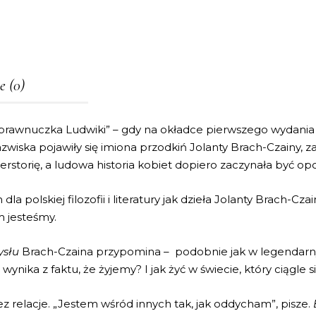
e (0)
 prawnuczka Ludwiki” – gdy na okładce pierwszego wydania te
azwiska pojawiły się imiona przodkiń Jolanty Brach-Czainy, 
rstorię, a ludowa historia kobiet dopiero zaczynała być op
la polskiej filozofii i literatury jak dzieła Jolanty Brach-C
m jesteśmy.
ysłu
Brach-Czaina przypomina – podobnie jak w legendar
ynika z faktu, że żyjemy? I jak żyć w świecie, który ciągle 
ez relacje. „Jestem wśród innych tak, jak oddycham”, pisze.