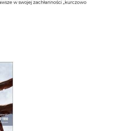
o zawsze w swojej zachłanności „kurczowo
TA
A
kaś
h
?