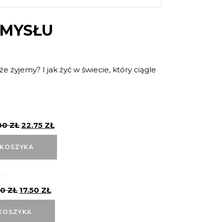
UMYSŁU
że żyjemy? I jak żyć w świecie, który ciągle
00
ZŁ
22.75
ZŁ
 KOSZYKA
00
ZŁ
17.50
ZŁ
KOSZYKA