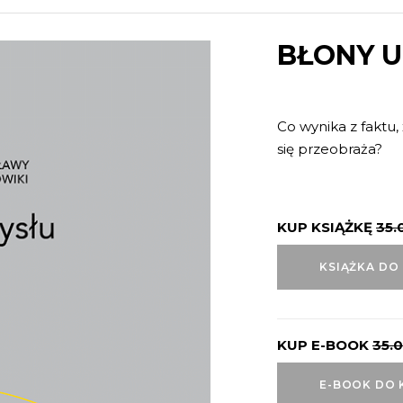
BŁONY 
Co wynika z faktu, 
się przeobraża?
KUP KSIĄŻKĘ
35.
KSIĄŻKA DO
KUP E-BOOK
35.
E-BOOK DO 