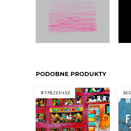
wielkim wydarzeniem literackim.
Zyskał miano książki kultowej,
„biblii feminizmu”.
17.50
zł
E-BOOK DO
35.00
zł
KOSZYKA
PODOBNE PRODUKTY
WYPRZEDANE
BES
Dla
og
fa
TO, CO NAJISTOTNIEJSZE