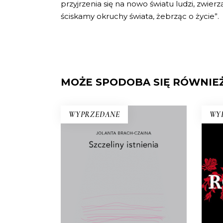
przyjrzenia się na nowo światu ludzi, zwie
ściskamy okruchy świata, żebrząc o życie”.
MOŻE SPODOBA SIĘ RÓWNIE
WYPRZEDANE
WY
SZCZELINY ISTNIENIA
Ścierka, piasek, szczur, talerz,
pąk, kiełbasa, wiśnia, kurz –
RE
egzystencjalny konkret to
N
podstawa rozważań Jolanty
Tad
Brach-Czainy. Wydany po raz
pr
pierwszy w 1992 roku esej był