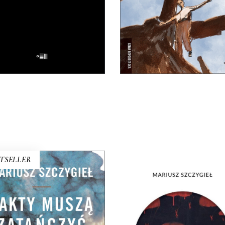
czyta, ten wie”.
25.00
zł
50.00
zł
32.50
zł
65.00
zł
E-BOOK DO
E-BOOK DO
KOSZYKA
KOSZYKA
TSELLER
FAKTY MUSZĄ
[EBOOK] Mariusz Szczygi
ZATAŃCZYĆ
NIE MA
czego bez szczegółu nie ma
Nie ma kogoś. Nie ma cze
ółu? Czym różni się fakt od
Nie ma przeszłości. Nie 
ktu podanego czytelnikom?
pamięci. Nie ma widelców