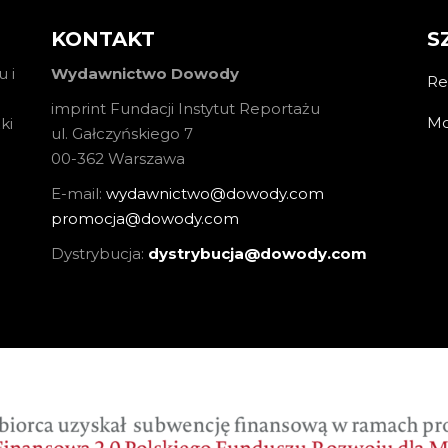
KONTAKT
S
 i
Wydawnictwo Dowody
Re
imprint Fundacji Instytut Reportażu
Mo
ki
ul. Gałczyńskiego 7
00-362 Warszawa
E-mail:
wydawnictwo@dowody.com
promocja@dowody.com
Dystrybucja:
dystrybucja@dowody.com