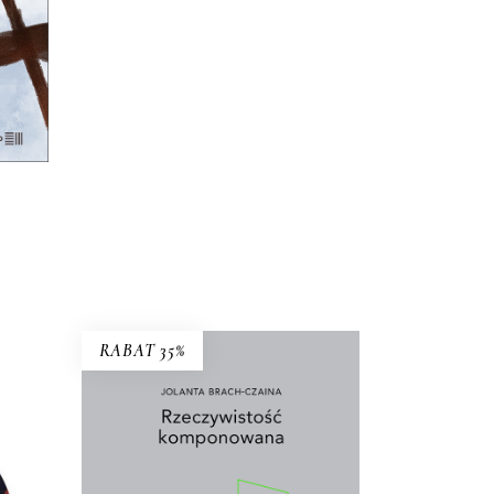
RABAT 35%
eł –
RZECZYWISTOŚĆ
goś.
KOMPONOWANA
ma
Wybór najważniejszych
 do
esejów i wywiadów