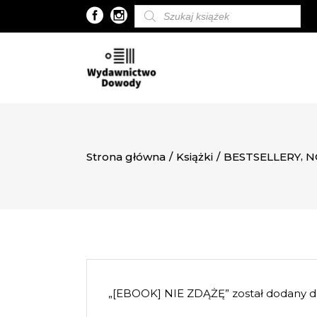
Wyszukiwarka
produktów
,
Strona główna
/
Książki
/
BESTSELLERY
N
„[EBOOK] NIE ZDĄŻĘ” został dodany d