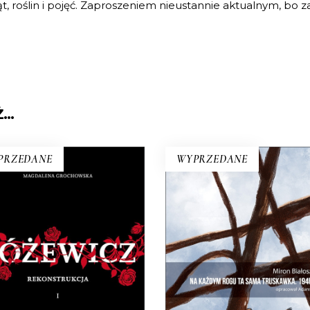
rząt, roślin i pojęć. Zaproszeniem nieustannie aktualnym, b
Ż…
PRZEDANE
WYPRZEDANE
RÓŻEWICZ.
NA KAŻDYM ROGU 
KONSTRUKCJA (tom 1)
SAMA TRUSKAWK
a pytanie: „Kim jesteś?”,
Zupełnie nowe miasto. Ja
eusz Różewicz odpowiedział
inna Warszawa na staryc
zed laty: „Kto mnie uważnie
śmieciach. Skąd się wzięła