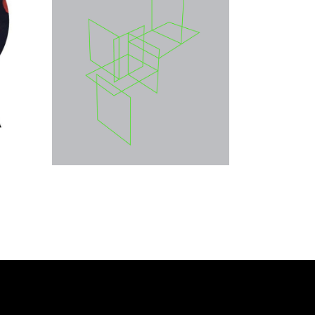
 ma
prasowych Jolanty Brach-
ma
Czainy
.
ma
26.00
zł
e ma
40.00
zł
KSIĄŻKA DO
KOSZYKA
E-BOOK DO
KOSZYKA