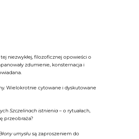
j niezwykłej, filozoficznej opowieści o
zapanowały zdumienie, konsternacja i
owiadana.
zainy. Wielokrotnie cytowane i dyskutowane
nych
Szczelinach istnienia
– o rytuałach,
się przeobraża?
Błony umysłu
są zaproszeniem do