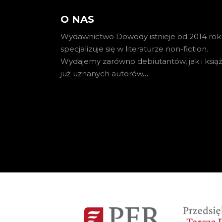
O NAS
Wydawnictwo Dowody istnieje od 2014 roku
specjalizuje się w literaturze non-fiction.
Wydajemy zarówno debiutantów, jak i książ
już uznanych autorów
…