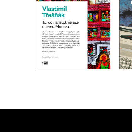
O PANU MORITZU
kr
Premiera 22 marca
pie
19.50
zł
39.00
zł
repo
Mond
E-BOOK DO
KOSZYKA