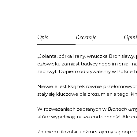
Opis
Recenzje
Opini
„Jolanta, córka Ireny, wnuczka Bronisławy,
człowieku zamiast tradycyjnego imienia i n
zachwyt. Dopiero odkrywaliśmy w Polsce he
Niewiele jest książek równie przełomowych d
stały się kluczowe dla zrozumienia tego, ki
W rozważaniach zebranych w
Błonach um
które wypełniają naszą codzienność. Ale co w
Zdaniem filozofki ludźmi stajemy się poprz