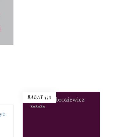
ckim.
ej,
RABAT 35%
ZARAZA
„Czujemy narastanie grozy” –
karzy
pisano o książce. To nie tylko
nej
historia epidemii ospy we
 w
Wrocławiu, ale i studium
nna