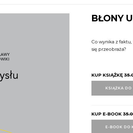
BŁONY 
Co wynika z faktu, 
się przeobraża?
KUP KSIĄŻKĘ
35.
KSIĄŻKA DO
KUP E-BOOK
35.
E-BOOK DO 