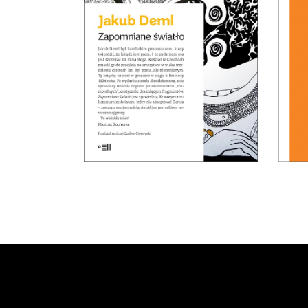
PRE
widziane cechy, takie jak
nieustępliwość, wybujały
egotyzm, kłótliwość, czy
przekonanie o własnej
nieomylności mogą być
podłożem wybitnej literatury.
21.50
zł
E-BOOK DO
43.00
zł
KOSZYKA