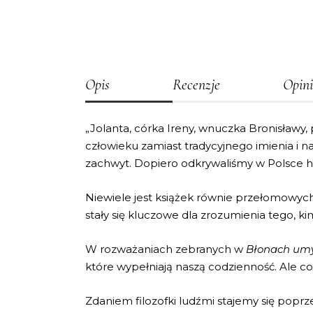
Opis
Recenzje
Opini
„Jolanta, córka Ireny, wnuczka Bronisławy,
człowieku zamiast tradycyjnego imienia i n
zachwyt. Dopiero odkrywaliśmy w Polsce he
Niewiele jest książek równie przełomowych d
stały się kluczowe dla zrozumienia tego, ki
W rozważaniach zebranych w
Błonach um
które wypełniają naszą codzienność. Ale co w
Zdaniem filozofki ludźmi stajemy się poprz