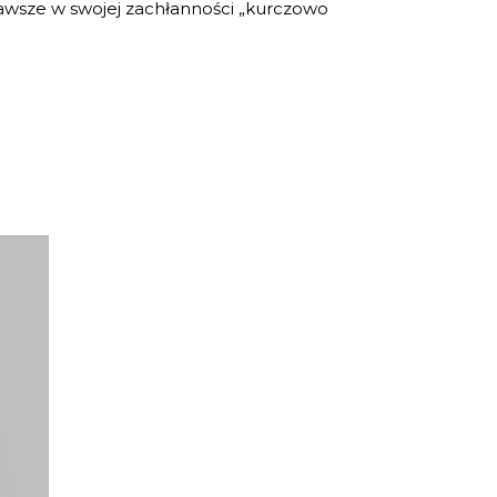
o zawsze w swojej zachłanności „kurczowo
IA
rz,
 –
to
ty
raz
był