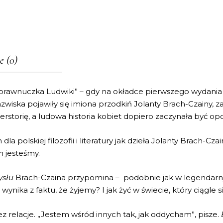
e (0)
 prawnuczka Ludwiki” – gdy na okładce pierwszego wydania te
azwiska pojawiły się imiona przodkiń Jolanty Brach-Czainy, 
rstorię, a ludowa historia kobiet dopiero zaczynała być op
la polskiej filozofii i literatury jak dzieła Jolanty Brach-C
m jesteśmy.
ysłu
Brach-Czaina przypomina – podobnie jak w legendar
ynika z faktu, że żyjemy? I jak żyć w świecie, który ciągle 
ez relacje. „Jestem wśród innych tak, jak oddycham”, pisze.