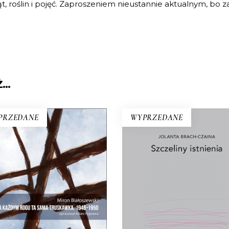
rząt, roślin i pojęć. Zaproszeniem nieustannie aktualnym, b
Ż…
PRZEDANE
WYPRZEDANE
SZCZELINY ISTNIEN
Ścierka, piasek, szczur, tale
A KAŻDYM ROGU TA
pąk, kiełbasa, wiśnia, kurz
SAMA TRUSKAWKA
egzystencjalny konkret 
podstawa rozważań Jolan
pełnie nowe miasto. Jakaś
Brach-Czainy. Wydany po 
nna Warszawa na starych
pierwszy w 1992 roku esej 
ieciach. Skąd się wzięła?