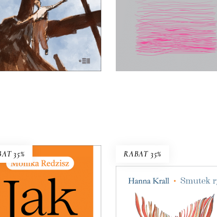
wielkim wydarzeniem litera
25.00
zł
50.00
zł
Zyskał miano książki kultow
„biblii feminizmu”.
17.50
zł
E-BOOK DO
E-BOOK DO
35.00
zł
KOSZYKA
KOSZYKA
AT 35%
RABAT 35%
SMUTEK RYB
W 1983 roku pismo dla węd
postanowiło pomóc uzna
K ŻYĆ Z „TOKSYCZNĄ”
reporterce – bezrobotnej
MATKĄ
stanie wojennym. Tam Ha