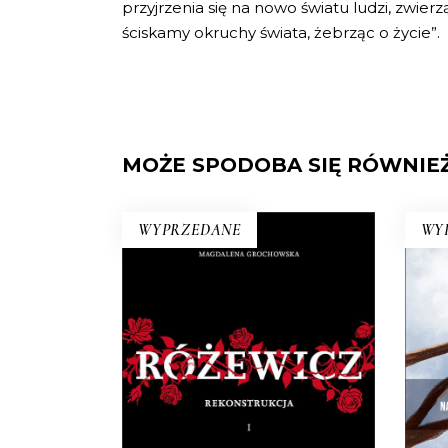
przyjrzenia się na nowo światu ludzi, zwie
ściskamy okruchy świata, żebrząc o życie”.
MOŻE SPODOBA SIĘ RÓWNIE
WYPRZEDANE
WY
RÓŻEWICZ.
N
REKONSTRUKCJA (tom 1)
Na pytanie: „Kim jesteś?”,
Zu
Tadeusz Różewicz odpowiedział
i
przed laty: „Kto mnie uważnie
śm