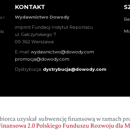
KONTAKT
S
 i
Wydawnictwo Dowody
Re
imprint Fundacji Instytut Reportażu
Mo
ki
ul. Gałczyńskiego 7
00-362 Warszawa
E-mail:
wydawnictwo@dowody.com
promocja@dowody.com
Dystrybucja:
dystrybucja@dowody.com