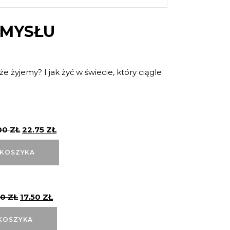
UMYSŁU
że żyjemy? I jak żyć w świecie, który ciągle
00
ZŁ
22.75
ZŁ
 KOSZYKA
00
ZŁ
17.50
ZŁ
KOSZYKA