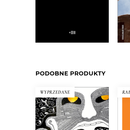
czyta, ten wie”.
32.50
zł
65.00
zł
E-BOOK DO
KOSZYKA
PODOBNE PRODUKTY
WYPRZEDANE
RAB
ZAPOMNIANE ŚWIATŁO
Po co dziś czytać Demla?
JA
Choćby po to, aby się przekonać,
że wszystkie źle społecznie