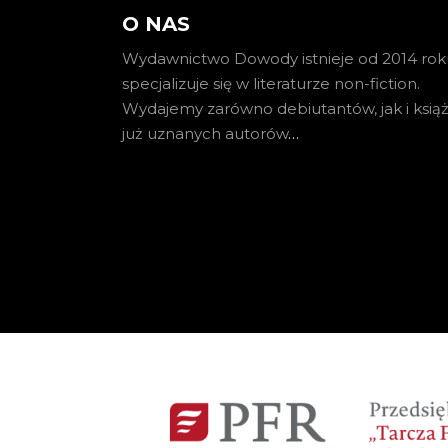
O NAS
Wydawnictwo Dowody istnieje od 2014 roku
specjalizuje się w literaturze non-fiction.
Wydajemy zarówno debiutantów, jak i książ
już uznanych autorów
…