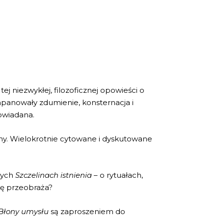
j niezwykłej, filozoficznej opowieści o
zapanowały zdumienie, konsternacja i
owiadana.
zainy. Wielokrotnie cytowane i dyskutowane
nych
Szczelinach istnienia
– o rytuałach,
się przeobraża?
Błony umysłu
są zaproszeniem do