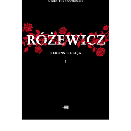
RÓŻEWICZ. REKONSTRUKCJA
(tom 1)
Na pytanie: „Kim jesteś?”, Tadeusz
Różewicz odpowiedział przed laty: „Kto
mnie uważnie czyta, ten wie”.
32.50
zł
65.00
zł
E-BOOK DO KOSZYKA