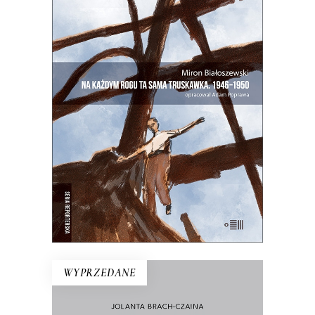
NA KAŻDYM ROGU TA SAMA
TRUSKAWKA
Zupełnie nowe miasto. Jakaś inna
Warszawa na starych śmieciach. Skąd
się wzięła?
25.00
zł
50.00
zł
E-BOOK DO KOSZYKA
WYPRZEDANE