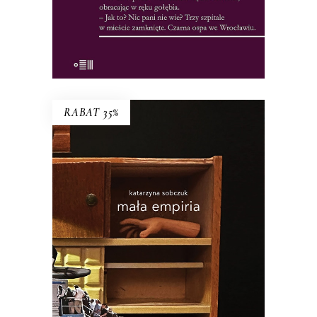
KSIĄŻKA DO KOSZYKA
E-BOOK DO KOSZYKA
RABAT 35%
MAŁA EMPIRIA
Esej uczestniczący o wczesnej starości i
zagadce rodzicielstwa.
34.45
zł
53.00
zł
KSIĄŻKA DO KOSZYKA