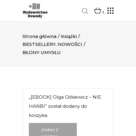
1
Strona główna
/
Książki
/
,
BESTSELLERY
NOWOŚCI
/
BŁONY UMYSŁU
„[EBOOK] Olga Gitkiewicz – NIE
HAŃBI” został dodany do
koszyka.
ZOBACZ