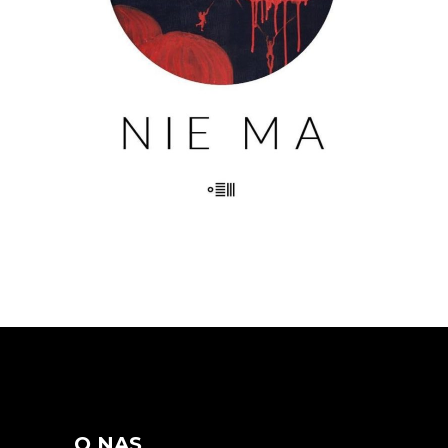
właściwego koloru. Nie ma komisji. Nie
ma grobu. Nie ma siostry. Nie […]
23.00
zł
46.00
zł
KSIĄŻKA DO KOSZYKA
O NAS