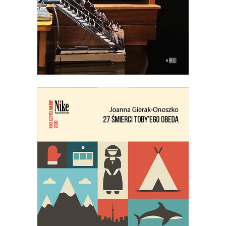
E-BOOK DO KOSZYKA
27 ŚMIERCI TOBY’EGO OBEDA
Najgłośniejszy debiut reporterski
ostatnich lat!
29.95
zł