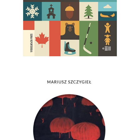
59.90
zł
E-BOOK DO KOSZYKA
[EBOOK] Mariusz Szczygieł – NIE
MA
Nie ma kogoś. Nie ma czegoś. Nie ma
przeszłości. Nie ma pamięci. Nie ma
widelców do sera. Nie ma miłości. Nie
ma życia. Nie ma fikcji. Nie ma