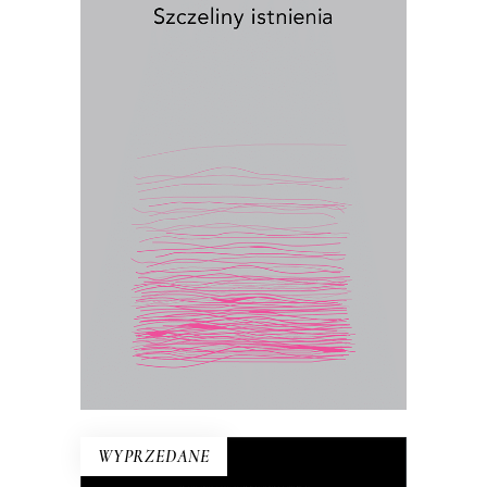
SZCZELINY ISTNIENIA
Ścierka, piasek, szczur, talerz, pąk,
kiełbasa, wiśnia, kurz – egzystencjalny
konkret to podstawa rozważań Jolanty
Brach-Czainy. Wydany po raz pierwszy
w 1992 roku esej był wielkim
wydarzeniem literackim. Zyskał miano
książki kultowej, „biblii feminizmu”.
17.50
zł
35.00
zł
E-BOOK DO KOSZYKA
WYPRZEDANE