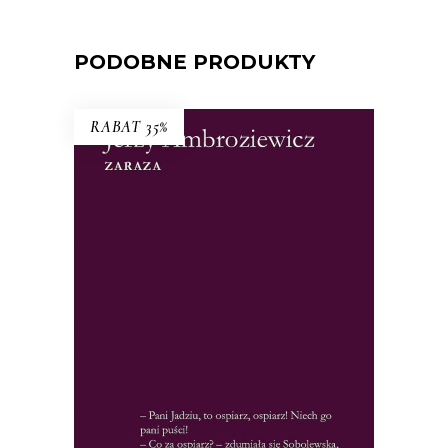
PODOBNE PRODUKTY
RABAT 35%
ZARAZA
„Czujemy narastanie grozy” – pisano o
książce. To nie tylko historia epidemii
ospy we Wrocławiu, ale i studium
psychologiczne społeczności w obliczu
zagrożenia. Wrocławskie zdarzenia
ułożyły się w reporterską wersję Dżumy.
26.65
zł
41.00
zł