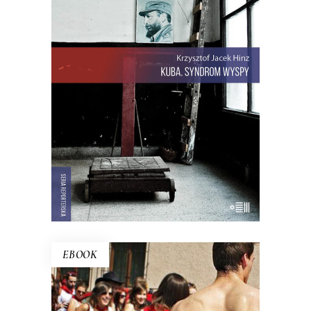
Rewolucja i dysydenci, Kubanki
walczące o podpaski i Kubańczycy,
którzy obrażają rewolucję szortami i
sandałami. Jest tu dawna świetność
Hawany, są prosięta hodowane w
wannach i jest krowa – bohaterka
rewolucji.
22.00
zł
44.00
zł
E-BOOK DO KOSZYKA
EBOOK