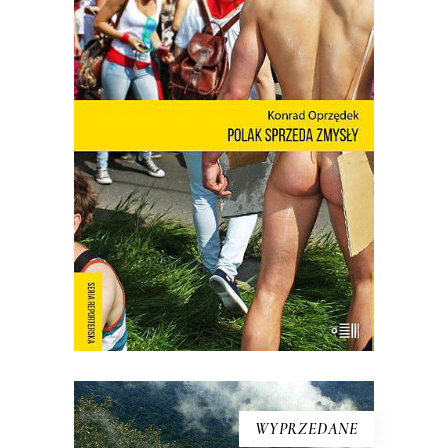
POLAK SPRZEDA ZMYSŁY
Nie ma o Polsce takich książek jak
debiut Konrada Oprzędka. Wariackich,
ale pogodnych. Smutnych, ale nie
przygnębiających. Ta błyskotliwa książka
pokazuje, kim są Polacy, kiedy nie
muszą być sobą.
E-BOOK DO KOSZYKA
WYPRZEDANE