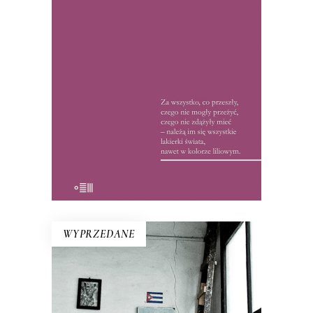
Debiut Hanny Krall – reportaże ze
Związku Radzieckiego lat 60. i 70. W
1972 roku książka była hitem, czytelnicy
wyrywali ją sobie książkę z rąk: między
wierszami tropili ukryte przez
reporterkę znaczenia.
15.50
zł
32.00
zł
E-BOOK DO KOSZYKA
WYPRZEDANE
KUBA. SYNDROM WYSPY