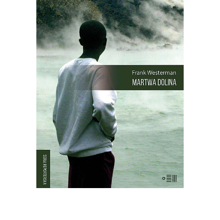
MARTWA DOLINA
21 sierpnia 1986 roku z doliny w
Kamerunie zniknęło życie. Kurczaki,
pawiany, zebu i ptaki leżały martwe w
trawie – tak samo jak dwa tysiące
mężczyzn, kobiet i dzieci. Chaty i
drzewa palmowe stały nietknięte. Takie
są fakty. Ale co się wydarzyło?