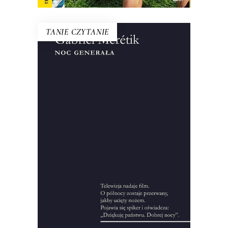
TANIE CZYTANIE
NOC GENERAŁA
Ten tytuł do dzisiaj symbolizuje
wydarzenia z 12 na 13 XII 1981 roku.
Francuski dziennikarz przeprowadził
setki wywiadów, zgromadził
pięćdziesiąt godzin nagrań i kilka tysięcy
stron notatek, żeby zrekonstruować
okoliczności wprowadzenia stanu
wojennego.
10.00
zł
44.00
zł
KSIĄŻKA DO KOSZYKA