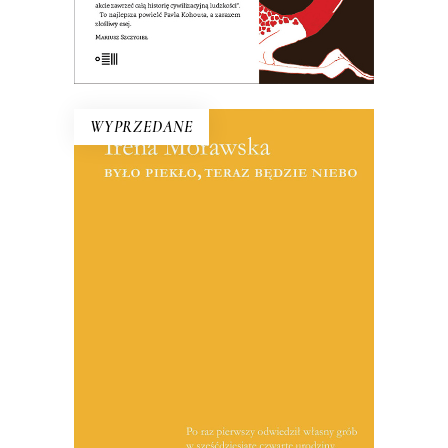
E-BOOK DO KOSZYKA
WYPRZEDANE
BYŁO PIEKŁO, TERAZ BĘDZIE
NIEBO
Reportaże o Polsce lat 90. i o tych,
którzy przegrali w wyniku procesów
transformacyjnych. Jest tu entuzjazm i
niepewność wobec nowych czasów,
zawód niespełnionymi obietnicami i
wreszcie oczekiwanie na sukces, który
nie nadchodzi.