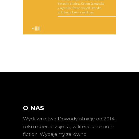
19.50
zł
39.00
zł
E-BOOK DO KOSZYKA
O NAS
Wydawnictwo Dowody istnieje od 2014
roku i specjalizuje się w literaturze non-
fiction. Wydajemy zarówno