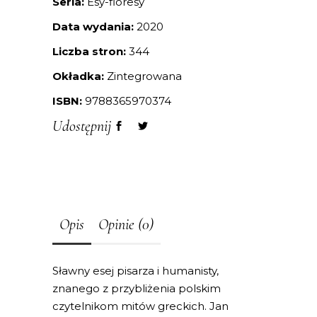
Seria:
Esy-floresy
Data wydania:
2020
Liczba stron:
344
Okładka:
Zintegrowana
ISBN:
9788365970374
Udostępnij
Opis
Opinie (0)
Sławny esej pisarza i humanisty,
znanego z przybliżenia polskim
czytelnikom mitów greckich. Jan