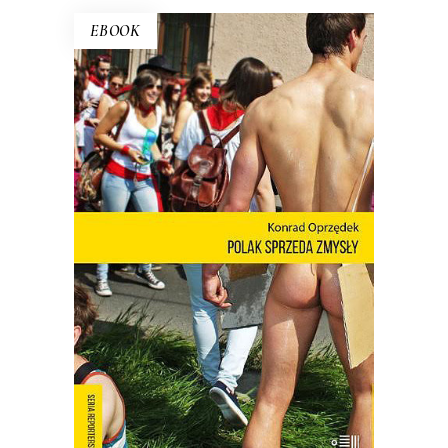
EBOOK
POLAK SPRZEDA ZMYSŁY
Nie ma o Polsce takich książek jak
debiut Konrada Oprzędka. Wariackich,
ale pogodnych. Smutnych, ale nie
przygnębiających. Ta błyskotliwa książka
pokazuje, kim są Polacy, kiedy nie
muszą być sobą.
E-BOOK DO KOSZYKA