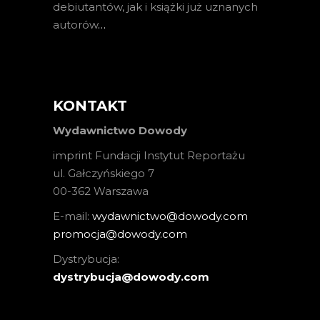
debiutantów, jak i książki już uznanych
autorów
…
KONTAKT
Wydawnictwo Dowody
imprint Fundacji Instytut Reportażu
ul. Gałczyńskiego 7
00-362 Warszawa
E-mail:
wydawnictwo@dowody.com
promocja@dowody.com
Dystrybucja:
dystrybucja@dowody.com