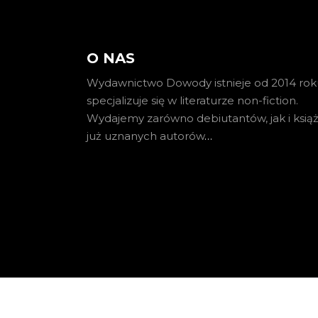
O NAS
Wydawnictwo Dowody istnieje od 2014 roku
specjalizuje się w literaturze non-fiction.
Wydajemy zarówno debiutantów, jak i książ
już uznanych autorów
…