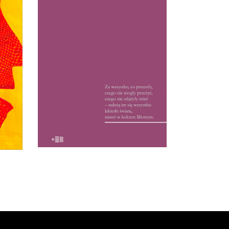
Debiut Hanny Krall – reportaże
ze Związku Radzieckiego lat 60. i
etki
70. W 1972 roku książka była
ych
hitem, czytelnicy wyrywali ją
sobie książkę z rąk: między
ząt i
wierszami tropili ukryte przez
u i
reporterkę znaczenia.
a z
ści.
15.50
zł
32.00
zł
E-BOOK DO
KOSZYKA