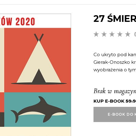
27 ŚMIE
(
5.00
na
5 na
podstawi
Co ukryto pod ka
oceny
Gierak-Onoszko kre
klienta
wyobrażenia o tym 
Brak w magazyn
KUP E-BOOK
59.
E-BOOK DO 