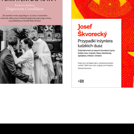
LUDZKICH DUSZ
OZMOWA Z KSIĘDZEM
ZBIGNIEWEM
Powieść rzeka. Płyną nią s
CZENDLIKIEM
dramatycznych i śmieszn
ludzkich losów. Wojna i
ądz Zbigniew Czendlik mówi,
komunizm. Miłość do dziewc
myśli, nie chodzi w sutannie
saksofonu. Ucieczka z kraj
i koloratce, a poranne msze
tęsknota za domem. Jedn
niósł na dziewiątą, bo kto by
najlepszych czeskich powie
wstał na szóstą?
E-BOOK DO
E-BOOK DO
KOSZYKA
KOSZYKA