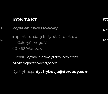
KONTAKT
S
 i
Wydawnictwo Dowody
Re
imprint Fundacji Instytut Reportażu
Mo
ki
ul. Gałczyńskiego 7
00-362 Warszawa
E-mail:
wydawnictwo@dowody.com
promocja@dowody.com
Dystrybucja:
dystrybucja@dowody.com