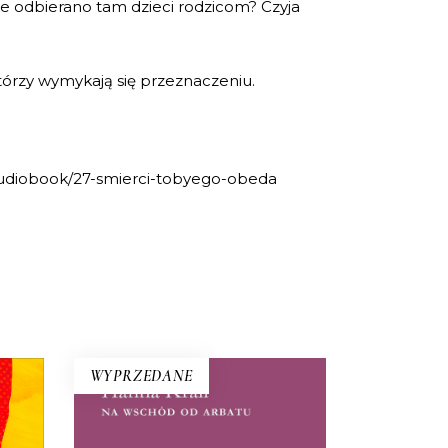
 odbierano tam dzieci rodzicom? Czyja
którzy wymykają się przeznaczeniu.
/audiobook/27-smierci-tobyego-obeda
WYPRZEDANE
NA WSCHÓD OD ARBATU
ERA