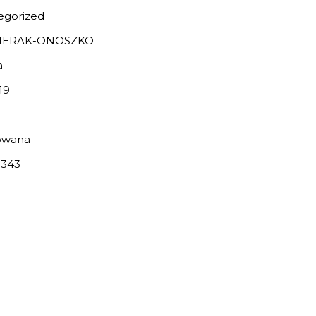
egorized
IERAK-ONOSZKO
a
19
owana
343