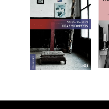
Rewolucja i dysydenci, Kubanki
R
walczące o podpaski i
Kubańczycy, którzy obrażają
rewolucję szortami i sandałami.
Ksi
Jest tu dawna świetność
co 
Hawany, są prosięta hodowane w
an
wannach i jest krowa – bohaterka
prze
rewolucji.
22.00
zł
44.00
zł
E-BOOK DO
KOSZYKA