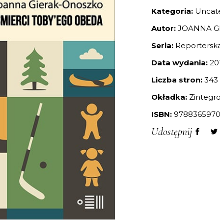
Kategoria:
Uncat
Autor:
JOANNA G
Seria:
Reportersk
Data wydania:
20
Liczba stron:
343
Okładka:
Zintegr
ISBN:
9788365970
Udostępnij