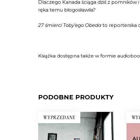
Dlaczego Kanada ściąga dziś z pomników i
ręka temu błogosławiła?
27 śmierci Toby’ego Obeda
to reporterska o
Książka dostępna także w formie audioboo
PODOBNE PRODUKTY
WYPRZEDANE
WY
KUBA. SYNDROM WYSPY
A