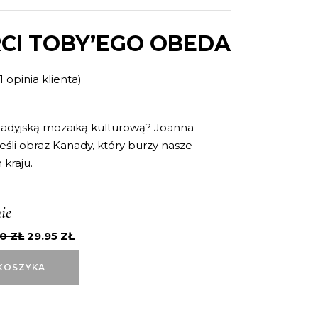
RCI TOBY’EGO OBEDA
1
opinia klienta)
Oceniony
1
e
nadyjską mozaiką kulturową? Joanna
śli obraz Kanady, który burzy nasze
kraju.
ie
90
ZŁ
29.95
ZŁ
KOSZYKA