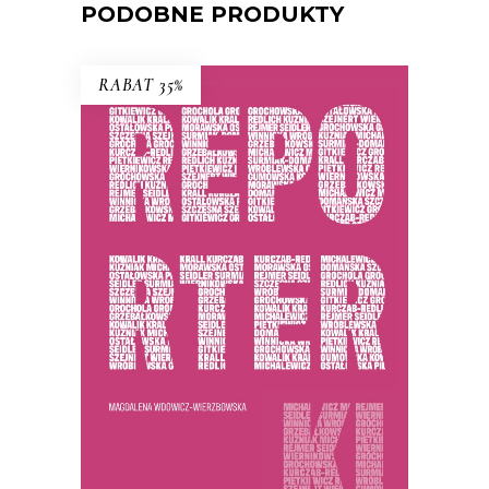
PODOBNE PRODUKTY
RABAT 35%
REPORTERKI
PREMIERA 25 listopada 2025
44.85
zł
69.00
zł
KSIĄŻKA DO KOSZYKA