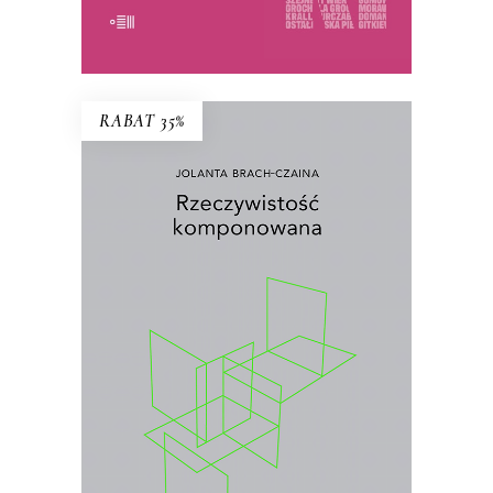
E-BOOK DO KOSZYKA
RABAT 35%
RZECZYWISTOŚĆ
KOMPONOWANA
Wybór najważniejszych esejów i
wywiadów prasowych Jolanty Brach-
Czainy
.
26.00
zł
40.00
zł
KSIĄŻKA DO KOSZYKA