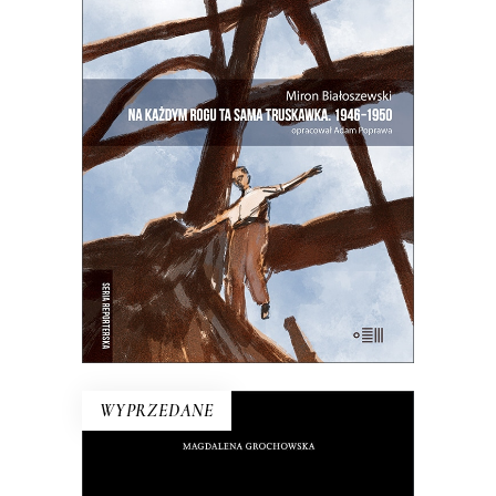
NA KAŻDYM ROGU TA SAMA
TRUSKAWKA
Zupełnie nowe miasto. Jakaś inna
Warszawa na starych śmieciach. Skąd
się wzięła?
25.00
zł
50.00
zł
E-BOOK DO KOSZYKA
WYPRZEDANE