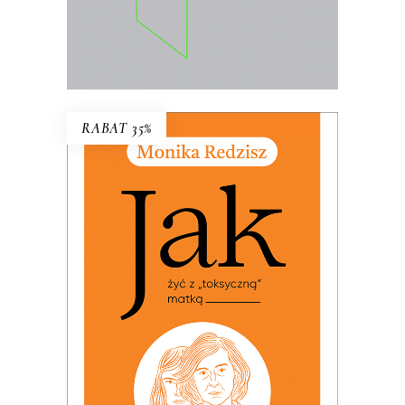
E-BOOK DO KOSZYKA
RABAT 35%
JAK ŻYĆ Z „TOKSYCZNĄ”
MATKĄ
PREMIERA: 24 listopada 2025
32.49
zł
49.99
zł
KSIĄŻKA DO KOSZYKA