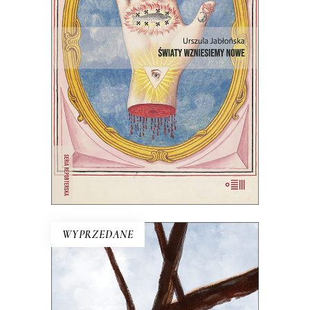
Wprawdzie niektórzy mówią, że świat
taki, jaki znamy, dobiega końca, ale
jednak wciąż są ludzie, którzy chcą
wymyślać go na nowo.
22.00
zł
44.00
zł
E-BOOK DO KOSZYKA
WYPRZEDANE