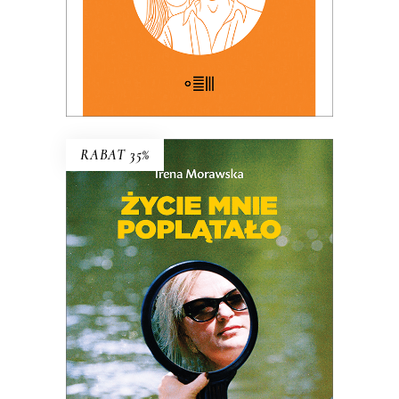
E-BOOK DO KOSZYKA
RABAT 35%
Życie mnie poplątało. Scenariusze
Irena Morawska – autorka
legendarnego reportażu
Jak Emilię z
Kalabrii od złej pani wykradłam
i
współtwórczyni (razem z mężem
Jerzym Morawskim) głośnych seriali
dokumentalnych
Chłopaki do wzięcia,
Serce z węgla
, czy
Ballada o lekkim
zabarwieniu erotycznym
– przez całe
życie wsłuchiwała się w głosy ludzi,