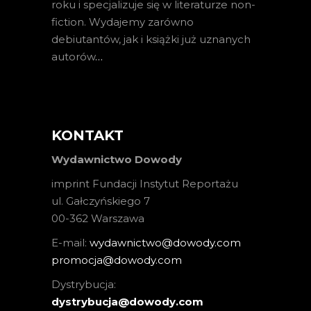
roku i specjalizuje się w literaturze non-
fiction. Wydajemy zarówno
debiutantów, jak i książki już uznanych
autorów
…
KONTAKT
Wydawnictwo Dowody
imprint Fundacji Instytut Reportażu
ul. Gałczyńskiego 7
00-362 Warszawa
E-mail:
wydawnictwo@dowody.com
promocja@dowody.com
Dystrybucja:
dystrybucja@dowody.com