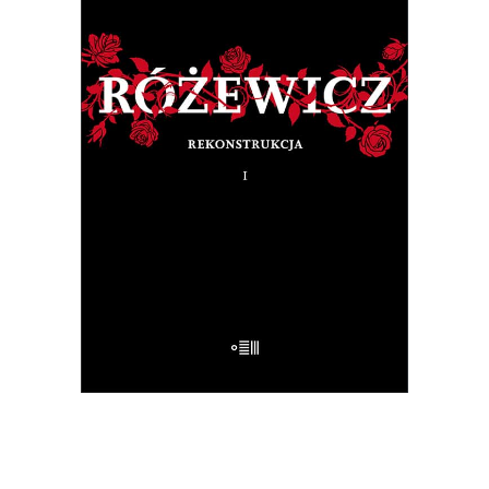
RÓŻEWICZ. REKONSTRUKCJA
(tom 1)
Na pytanie: „Kim jesteś?”, Tadeusz
Różewicz odpowiedział przed laty: „Kto
mnie uważnie czyta, ten wie”.
32.50
zł
65.00
zł
E-BOOK DO KOSZYKA