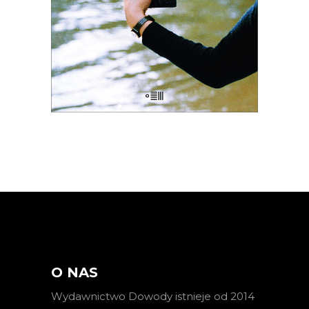
których Polska transformacji
pozostawiła na marginesie.
38.03
zł
58.50
zł
KSIĄŻKA DO KOSZYKA
O NAS
Wydawnictwo Dowody istnieje od 2014