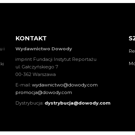
KONTAKT
S
 i
Wydawnictwo Dowody
Re
imprint Fundacji Instytut Reportażu
Mo
ki
ul. Gałczyńskiego 7
00-362 Warszawa
E-mail:
wydawnictwo@dowody.com
promocja@dowody.com
Dystrybucja:
dystrybucja@dowody.com