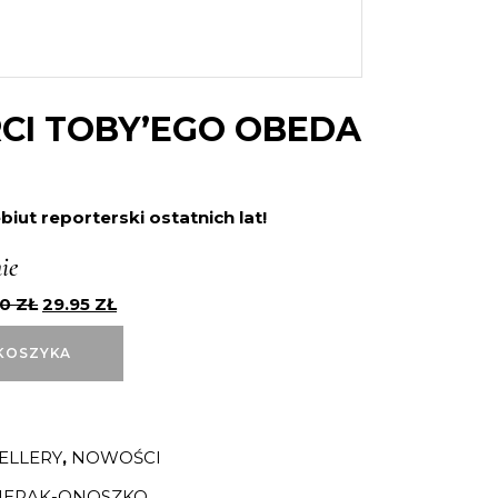
RCI TOBY’EGO OBEDA
biut reporterski ostatnich lat!
ie
90
ZŁ
29.95
ZŁ
KOSZYKA
ELLERY
,
NOWOŚCI
IERAK-ONOSZKO