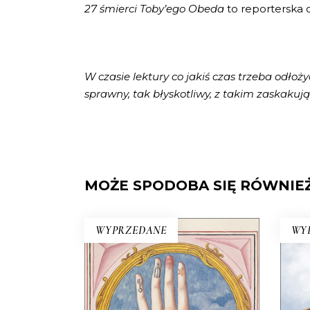
27 śmierci Toby’ego Obeda
to reporterska o
W czasie lektury co jakiś czas trzeba odłożyć
sprawny, tak błyskotliwy, z takim zaskakują
MOŻE SPODOBA SIĘ RÓWNIE
WYPRZEDANE
WY
ŚWIATY WZNIESIEMY
NOWE
N