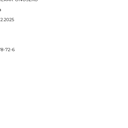
a
2.2025
8-72-6