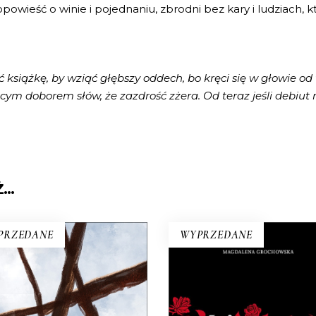
powieść o winie i pojednaniu, zbrodni bez kary i ludziach, 
 książkę, by wziąć głębszy oddech, bo kręci się w głowie od ty
cym doborem słów, że zazdrość zżera. Od teraz jeśli debiut r
Ż…
PRZEDANE
WYPRZEDANE
RÓŻEWICZ.
A KAŻDYM ROGU TA
REKONSTRUKCJA (tom