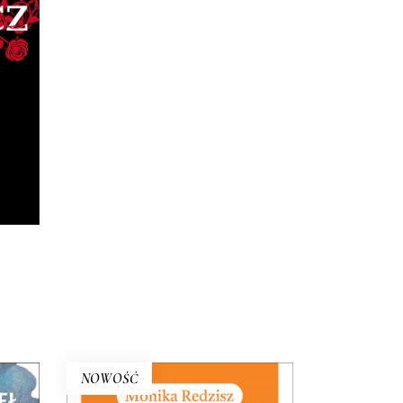
,
ział
nie
NOWOŚĆ