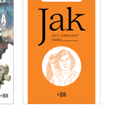
e ma
JAK ŻYĆ Z „TOKSYCZNĄ”
 od
MATKĄ (ebook)
om?
PREMIERA: 24 listopada 2025
est
25.00
zł
49.99
zł
ion?
KSIĄŻKA DO
lik?
KOSZYKA
t
e […]