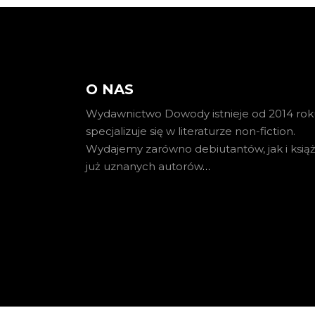
O NAS
Wydawnictwo Dowody istnieje od 2014 roku
specjalizuje się w literaturze non-fiction.
Wydajemy zarówno debiutantów, jak i książ
już uznanych autorów
…