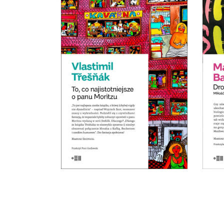
każ
– n
TO, CO NAJISTOTNIEJSZE
d
O PANU MORITZU
gen
Premiera 22 marca
19.50
zł
wsz
39.00
zł
E-BOOK DO
KOSZYKA