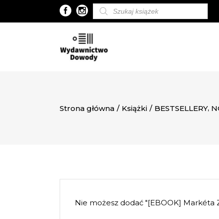
Wyszukiwarka
produktów
,
Strona główna
/
Książki
/
BESTSELLERY
N
Nie możesz dodać "[EBOOK] Markét