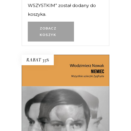
WSZYSTKIM” został dodany do
koszyka.
ZOBACZ
KOSZYK
RABAT 35%
NIEMIEC. WSZYSTKIE
UCIECZKI ZYGFRYDA
Czy Zygfryd Kapela zdradził Niemcy z
Polską, czy Polskę z Niemcami?
39.65
zł
61.00
zł