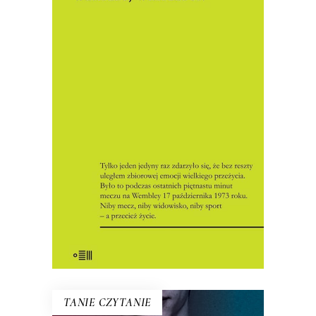
WEMBLEY, WIMBLEDON
Zapomniane reportaże sportowe
wybitnego konstytucjonalisty. Dzisiaj
czytamy je jako uniwersalne opowieści
o ludzkich słabościach i o ludzkiej sile, o
emocjach – pragnieniach, nadziejach,
lękach.
8.00
zł
35.00
zł
KSIĄŻKA DO KOSZYKA
E-BOOK DO KOSZYKA
TANIE CZYTANIE