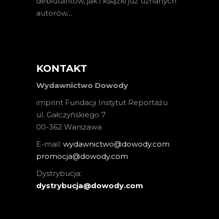
debiutantów, jak i książki już uznanych
autorów
…
KONTAKT
Wydawnictwo Dowody
imprint Fundacji Instytut Reportażu
ul. Gałczyńskiego 7
00-362 Warszawa
E-mail:
wydawnictwo@dowody.com
promocja@dowody.com
Dystrybucja:
dystrybucja@dowody.com