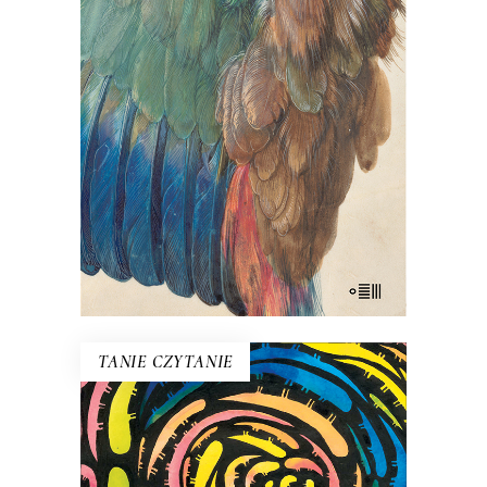
Treny matki. Intymna opowieść o bólu,
tęsknocie, lęku i próbach poradzenia
sobie po śmierci dziecka.
27.30
zł
42.00
zł
KSIĄŻKA DO KOSZYKA
E-BOOK DO KOSZYKA
TANIE CZYTANIE
DROBIAZG. MIŁOŚĆ W
CZASACH GENETYKI