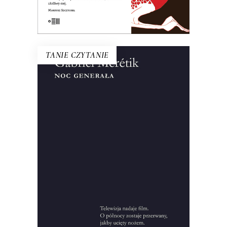
E-BOOK DO KOSZYKA
TANIE CZYTANIE
NOC GENERAŁA
Ten tytuł do dzisiaj symbolizuje
wydarzenia z 12 na 13 XII 1981 roku.
Francuski dziennikarz przeprowadził
setki wywiadów, zgromadził
pięćdziesiąt godzin nagrań i kilka tysięcy
stron notatek, żeby zrekonstruować
okoliczności wprowadzenia stanu
wojennego.
10.00
zł
44.00
zł