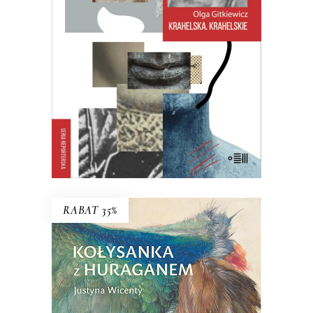
Często je mylono, jeden życiorys
rozpisywano na trzy albo – częściej –
trzy zlepiano w jeden…
27.30
zł
42.00
zł
KSIĄŻKA DO KOSZYKA
E-BOOK DO KOSZYKA
RABAT 35%
KOŁYSANKA Z HURAGANEM