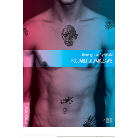
FOUCAULT W WARSZAWIE
Nieznana historia Michela Foucault,
francuskiego filozofa, który spędził rok
w Polsce i pozostawił dopiero dziś
odkryte ślady. Wspomnienia, fakty,
dokumenty. Śledztwo, którego efektu
nikt się nie spodziewał.
23.40
zł
36.00
zł
KSIĄŻKA DO KOSZYKA
E-BOOK DO KOSZYKA