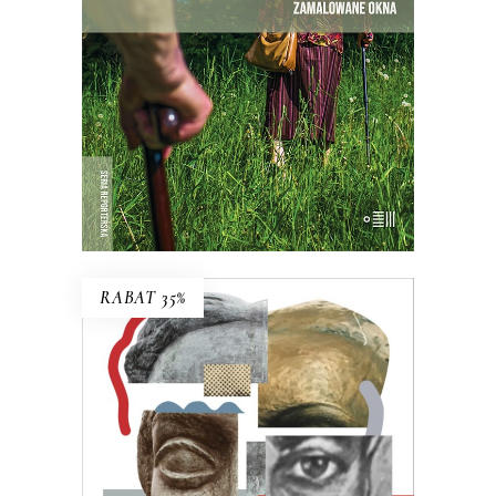
27.30
zł
42.00
zł
KSIĄŻKA DO KOSZYKA
RABAT 35%
KRAHELSKA. KRAHELSKIE
Halina, Wanda, Krystyna. Trzy kobiety,
jedno nazwisko. Legendarna
inspektorka pracy, zamachowczyni z
dobrego domu, warszawska Syrenka.