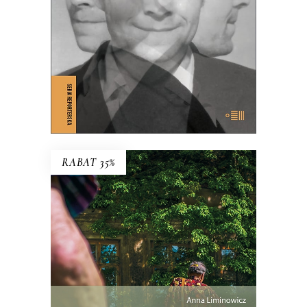
KSIĄŻKA DO KOSZYKA
E-BOOK DO KOSZYKA
RABAT 35%
ZAMALOWANE OKNA
Mieli tu swoją małą wspólnotę – i dużą
nieufność wobec siebie.
Premiera 25
maja