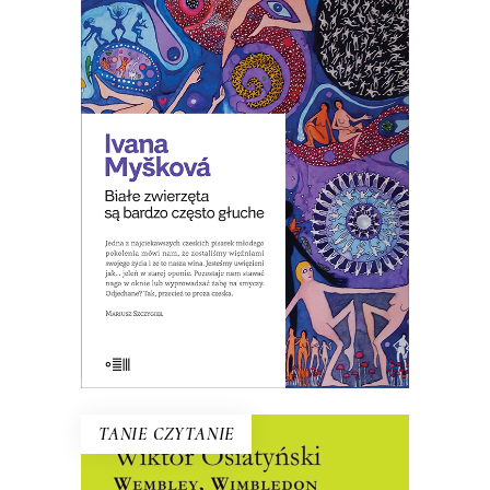
BIAŁE ZWIERZĘTA SĄ BARDZO
CZĘSTO GŁUCHE
W Czechach pisano, że to zbiór
opowiadań o ludziach czasów, w
których zwiększa się spożycie
antydepresantów.
8.00
zł
39.00
zł
KSIĄŻKA DO KOSZYKA
E-BOOK DO KOSZYKA
TANIE CZYTANIE