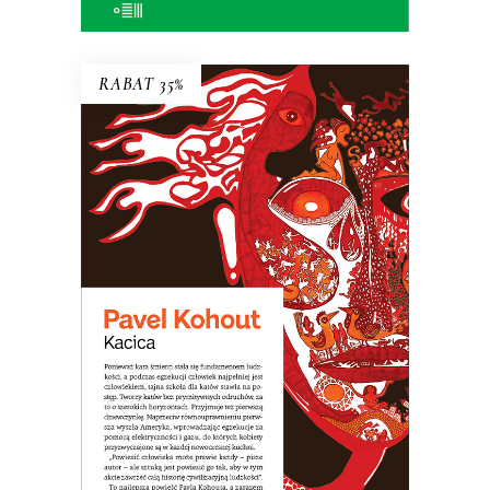
RABAT 35%
KACICA
Opowieść o dziewczynce, która nie
zdała do liceum teatralnego, więc
poszła do szkoły dla katów. Arcydzieło
czarnego humoru!
31.20
zł
48.00
zł
KSIĄŻKA DO KOSZYKA