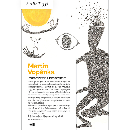
RABAT 35%
PODRÓŻOWANIE Z
BENIAMINEM
David po śmierci żony zostaje sam z
ośmioletnim synem. Nagle jest wolny,
czuje, że nic go nie trzyma w Pradze i
ma okazję zbliżyć się do własnego
dziecka, o którym nic nie wie. Wpada na
pomysł, że wyruszą razem „zagubić się
w Nieznane”…
26.00
zł
40.00
zł
KSIĄŻKA DO KOSZYKA
E-BOOK DO KOSZYKA