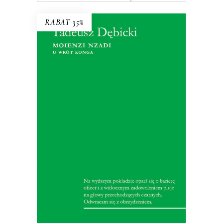
RABAT 35%
MOIENZI NZADI. U WRÓT
KONGA
W 1928 roku marynarz Dębicki wyrusza
do Afryki, skąd przywozi imponujący
reportaż. Opisuje w nim wyzysk,
rabunek, niewolniczą pracę, rasizm i
pychę – zjawiska, które Europa
dostrzeże dopiero za kilkadziesiąt lat.
25.35
zł
39.00
zł
KSIĄŻKA DO KOSZYKA
E-BOOK DO KOSZYKA