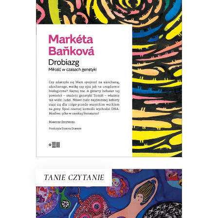
Tomáš zaczyna traktować każdego
człowieka jak maszynę – nosiciela DNA.
Zamiast ludzi, dostrzega jedynie
zestawy genów. Nawet ciało ukochanej
staje się dla niego przede wszystkim
„workiem na geny”…
8.00
zł
39.00
zł
KSIĄŻKA DO KOSZYKA
E-BOOK DO KOSZYKA
TANIE CZYTANIE