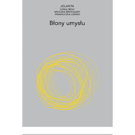
[EBOOK] BŁONY UMYSŁU
Co wynika z faktu, że żyjemy? I jak żyć
w świecie, który ciągle się przeobraża?
PREMIERA 4 marca
17.50
zł
35.00
zł
E-BOOK DO KOSZYKA