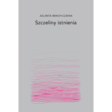
[EBOOK] SZCZELINY ISTNIENIA
Ścierka, piasek, szczur, talerz, pąk,
kiełbasa, wiśnia, kurz – egzystencjalny
konkret to podstawa rozważań Jolanty
Brach-Czainy. Wydany po raz pierwszy
w 1992 roku esej był wielkim
wydarzeniem literackim. Zyskał miano
książki kultowej, „biblii feminizmu”.
17.50
zł
35.00
zł
E-BOOK DO KOSZYKA