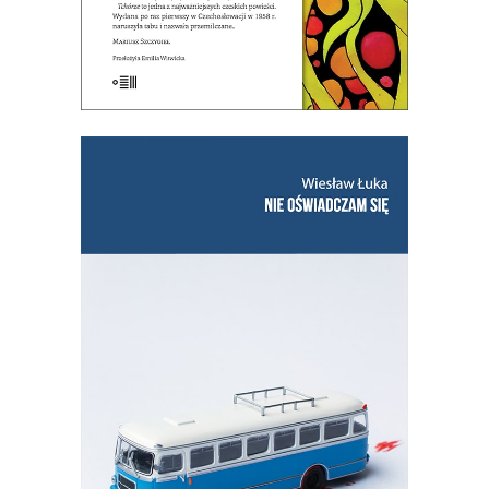
NIE OŚWIADCZAM SIĘ (ebook)
Wznowienie kultowej książki!
27.50
zł
55.00
zł
E-BOOK DO KOSZYKA