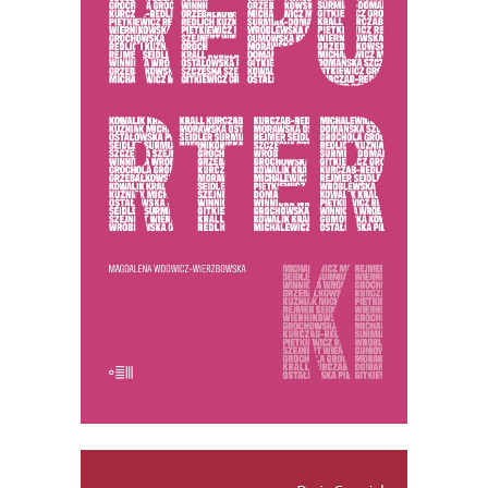
REPORTERKI (ebook)
PREMIERA 25 listopada 2025
34.50
zł
69.00
zł
E-BOOK DO KOSZYKA