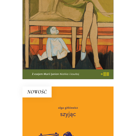
PREMIERA w kwietniu
47.00
zł
E-BOOK DO KOSZYKA
NOWOŚĆ
SZYJĄC (Ebook)
To miniaturowe eseje o