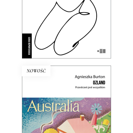
E-BOOK DO KOSZYKA
NOWOŚĆ
[EBOOK] OZLAND.
PRZESTRZEŃ JEST WSZYSTKIM
Ludzie nie posiadają krainy – to ona
posiada ludzi. PREMIERA 14