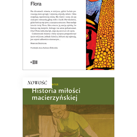
25.00
zł
E-BOOK DO KOSZYKA
NOWOŚĆ
HISTORIA MIŁOŚCI
MACIERZYŃSKIEJ (ebook)