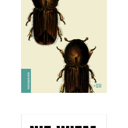
[EBOOK] SZKODNIKI
Walka toczyła się nie tylko w lesie,
ale i w głowach ludzi.
30.00
zł
59.90
zł
E-BOOK DO KOSZYKA