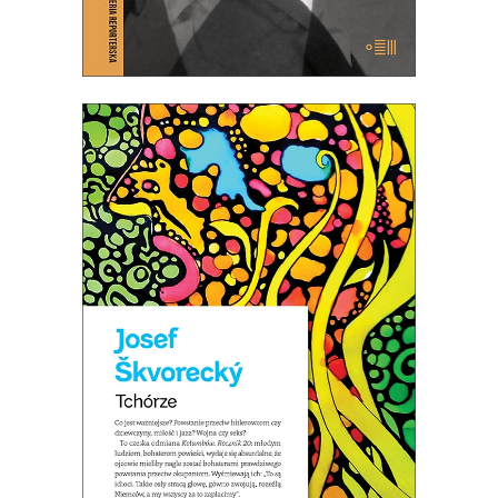
TCHÓRZE (ebook)
NOWE WYDANIE KULTOWEJ
POWIEŚCI
34.50
zł
69.00
zł
E-BOOK DO KOSZYKA