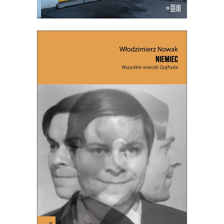
NIEMIEC. WSZYSTKIE
UCIECZKI ZYGFRYDA (ebook)
Premiera 4 czerwca 2025
26.50
zł
61.00
zł
E-BOOK DO KOSZYKA