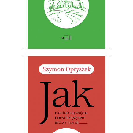
E-BOOK DO KOSZYKA
JAK NIE DAĆ SIĘ WOJNIE I
INNYM KRYZYSOM. LEKCJA Z
FINLANDII (Ebook)
Premiera 19 czerwca 2026
25.00
zł
49.99
zł