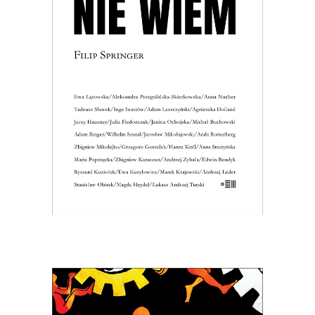
[EBOOK] NIE WIEM
Może warto nauczyć się żyć z
niewiedzą?
Premiera 18 czerwca
28.00
zł
56.00
zł
E-BOOK DO KOSZYKA
[EBOOK] PRAWOMIŁ ALBO