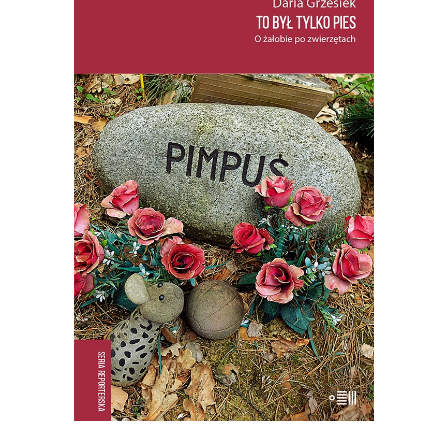
TO BYŁ TYLKO PIES (ebook)
PREMIERA: 22 PAŹDZIERNIKA 2025
27.50
zł
54.99
zł
E-BOOK DO KOSZYKA