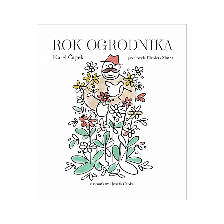
ROK OGRODNIKA (ebook)
Esej o ogrodnictwie – z czeskim
przymrużeniem oka
30.50
zł
61.00
zł
E-BOOK DO KOSZYKA