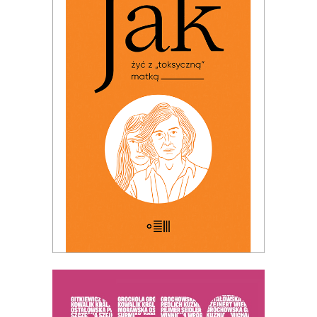
JAK ŻYĆ Z „TOKSYCZNĄ”
MATKĄ (ebook)
PREMIERA: 24 listopada 2025
25.00
zł
49.99
zł
E-BOOK DO KOSZYKA