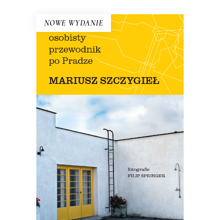
NOWE WYDANIE
OSOBISTY PRZEWODNIK PO
PRADZE (ebook)
Nowe wydanie przewodnika Szczygła!
Premiera 12 lipca
35.00
zł
69.90
zł
E-BOOK DO KOSZYKA