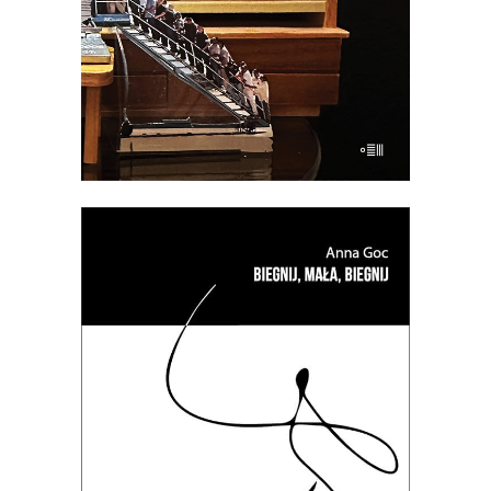
E-BOOK DO KOSZYKA
[EBOOK] BIEGNIJ, MAŁA,
BIEGNIJ
PREMIERA: 5 grudnia 2024
27.50
zł
54.90
zł