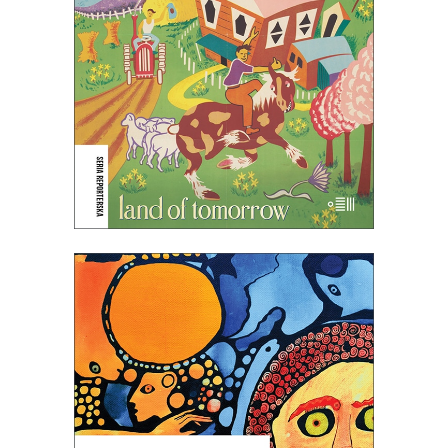
listopada
34.95
zł
69.90
zł
E-BOOK DO KOSZYKA
[EBOOK] WYRWY