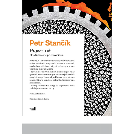
NIEDAWNE PRZEDAWNIENIE
Przełożyła Elżbieta Zimna Po Szwejku
i piwoszach u Hrabala pochylonych nad
stołem nadchodzi nowy czeski bohater
– człowiek czynu. Prawomił albo
Niedawne przedawnienie to kolejna
wydana w Polsce książka popularnego
czeskiego autora. Podobnie jak w
kryminalnej powieści Bezrożec Petr […]
29.00
zł
58.00
zł
E-BOOK DO KOSZYKA