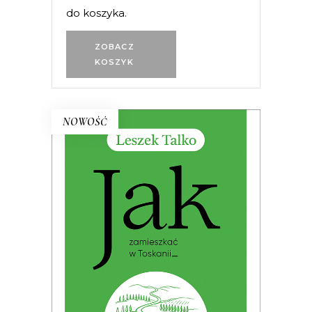
do koszyka.
ZOBACZ
KOSZYK
NOWOŚĆ
JAK ZAMIESZKAĆ W TOSKANII
(ebook)
PREMIERA 05.06.2026
25.00
zł