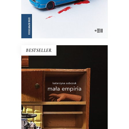
BESTSELLER
[EBOOK] MAŁA EMPIRIA
Jak wybaczyć ojcu starzenie się? A jak
samemu nie wpaść w pułapkę
starczych nawyków?
Premiera: 27
listopada 2024
26.50
zł
53.00
zł