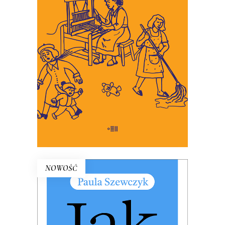
codzienności, w której wymagamy
coraz więcej troski, i w której
martwić się jest łatwiej niż
troszczyć.
26.50
zł
53.00
zł
E-BOOK DO KOSZYKA
NOWOŚĆ