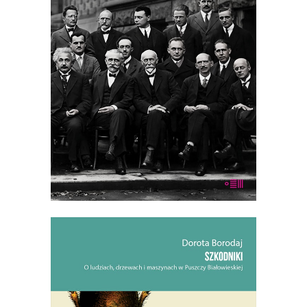
Ilu trzeba fizyków teoretycznych do
otwarcia butelki wina bez korkociągu?
Premiera 4 września
30.00
zł
59.90
zł
E-BOOK DO KOSZYKA