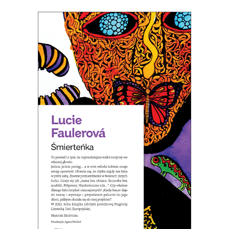
[EBOOK] ŚMIERTEŃKA
To powieść o tym, że najtrudniejsze
walki toczymy we własnej głowie.
21.50
zł
43.00
zł
E-BOOK DO KOSZYKA