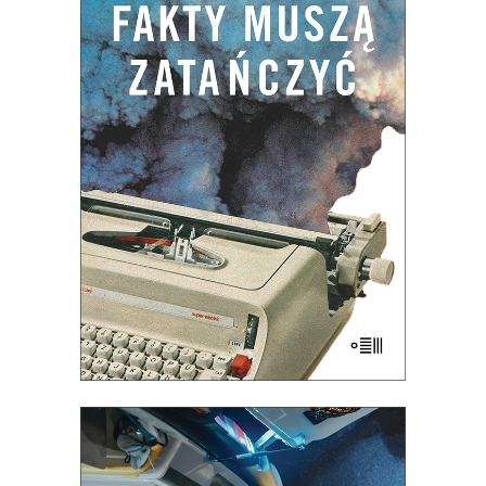
[EBOOK] FAKTY MUSZĄ
ZATAŃCZYĆ
Premiera 1 czerwca
27.50
zł
55.00
zł
E-BOOK DO KOSZYKA