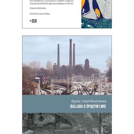
[EBOOK] BALLADA O ŚPIĄCYM
LWIE
To, co zdecydowało o powstaniu
Bytomia, jego bogactwie i tradycji,
miało stać się jego zagładą.
PREMIERA: 2 września
22.00
zł
44.00
zł