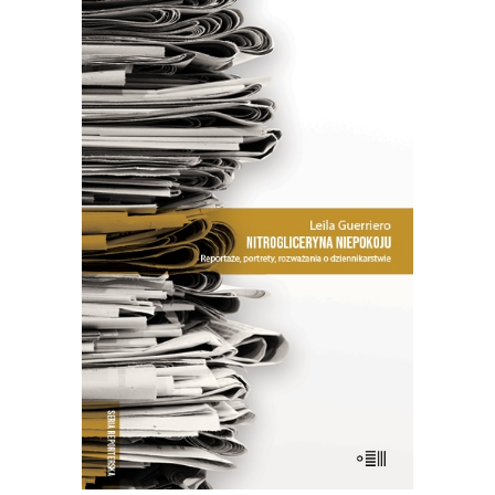
[EBOOK] NITROGLICERYNA
NIEPOKOJU
Premiera 18 października
26.50
zł
53.00
zł
E-BOOK DO KOSZYKA