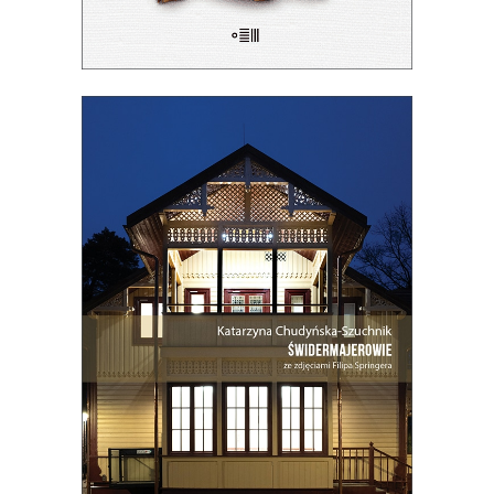
[EBOOK] ŚWIDERMAJEROWIE
Domy torty, domy duchy, domy
ogniska, domy uśpione i domy
wskrzeszone, domy skarbonki i domy
bezpańskie…
27.50
zł
55.00
zł
E-BOOK DO KOSZYKA