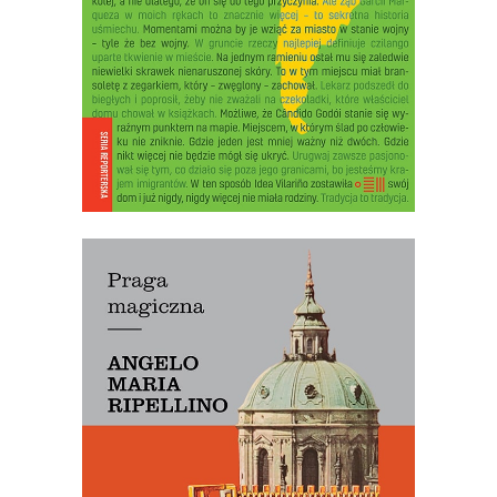
jego cel.
22.50
zł
45.00
zł
E-BOOK DO KOSZYKA
[EBOOK] PRAGA MAGICZNA
Oto – jak mówi Mariusz Szczygieł –
biblia kultury czeskiej. Dla miłośników
Pragi i czeskiej kultury – lektura