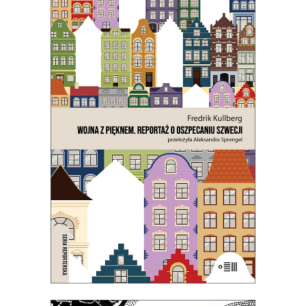
[EBOOK] WOJNA Z PIĘKNEM.
REPORTAŻ O OSZPECANIU
SZWECJI
Czy chodzi o ten osobliwy szwedzki
strach przed tym, co
nienowoczesne? Na to wygląda.
21.50
zł
43.00
zł
E-BOOK DO KOSZYKA