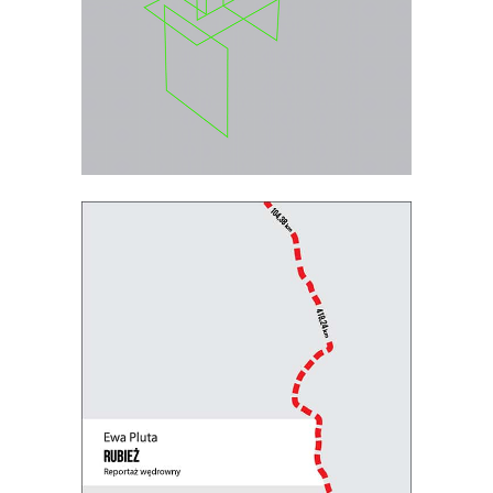
E-BOOK DO KOSZYKA
[EBOOK] RUBIEŻ. REPORTAŻ
WĘDROWNY
Perspektywa pieszej reporterki łączy się
z uniwersalną refleksją nad granicami,
murami i zasiekami, które dzielą
ludzi.
PREMIERA 4 LISTOPADA