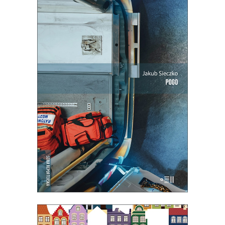
[EBOOK] POGO
Ta praca to ciągłe szukanie równowagi
między paraliżującą niepewnością a
wyniszczającą rutyną.
Premiera 13
maja
19.50
zł
39.00
zł
E-BOOK DO KOSZYKA