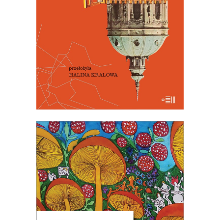
niezbędna.
PREMIERA 30 kwietnia
29.50
zł
59.00
zł
E-BOOK DO KOSZYKA
[EBOOK] ŚWIECE W
POGAŃSKIM GAJU
Opowiadania, które reprezentują taką
literaturę, jakiej bardzo brakuje w Polsce:
rozrywkową i beztroską, ale