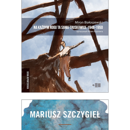
SAMA TRUSKAWKA
Zupełnie nowe miasto. Jakaś inna
Warszawa na starych śmieciach. Skąd
się wzięła?
25.00
zł
50.00
zł
E-BOOK DO KOSZYKA