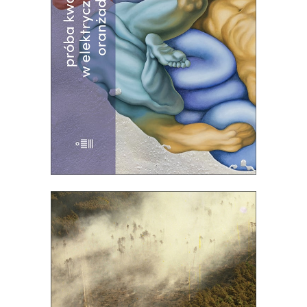
literatury amerykańskiej!
Premiera 26
września
30.00
zł
60.00
zł
E-BOOK DO KOSZYKA
[EBOOK] OGIEŃ WYSZEDŁ Z