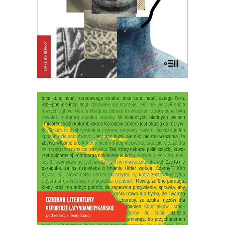
21.00
zł
42.00
zł
E-BOOK DO KOSZYKA
[EBOOK] DZIOBAK
LITERATURY. REPORTAŻE
LATYNOAMERYKAŃSKIE
Opowiadać o banale w niebanalny
sposób – oto wyzwanie dla reportażu
latynoamerykańskiego. Dostrzegać
niezwykłość w tym, co zwykłe – oto