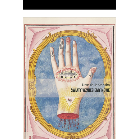
[EBOOK] ŚWIATY WZNIESIEMY
NOWE
Wprawdzie niektórzy mówią, że świat
taki, jaki znamy, dobiega końca, ale
jednak wciąż są ludzie, którzy chcą
wymyślać go na nowo.
22.00
zł
44.00
zł
E-BOOK DO KOSZYKA