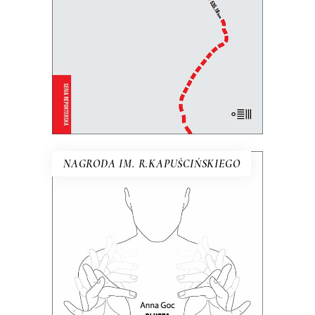
24.50
zł
49.00
zł
E-BOOK DO KOSZYKA
NAGRODA IM. R.KAPUŚCIŃSKIEGO
[EBOOK] GŁUSZA
Dotąd o głuchych wypowiadali się
głównie ci, którzy słyszą. Teraz głusi
chcą opowiedzieć o sobie sami.