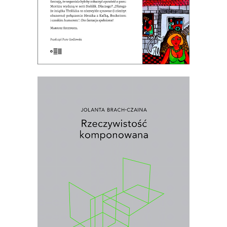
[EBOOK] RZECZYWISTOŚĆ
KOMPONOWANA
Wybór najważniejszych esejów i
wywiadów prasowych Jolanty Brach-
Czainy
.
20.00
zł
40.00
zł