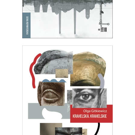
E-BOOK DO KOSZYKA
[EBOOK] KRAHELSKA.
KRAHELSKIE
Halina, Wanda, Krystyna. Trzy kobiety,
jedno nazwisko. Legendarna
inspektorka pracy, zamachowczyni z
dobrego domu, warszawska Syrenka.
Często je mylono, jeden życiorys
rozpisywano na trzy albo – częściej –
trzy zlepiano w jeden…