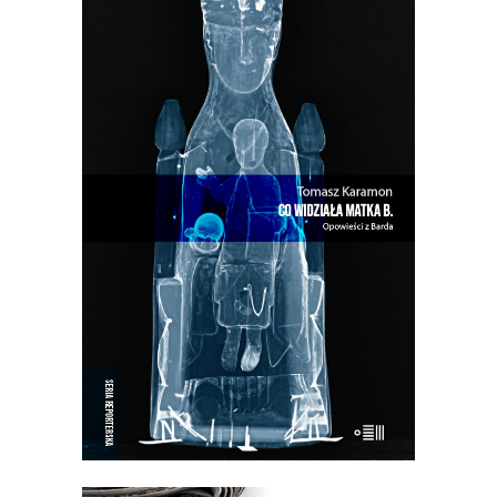
[EBOOK] CO WIDZIAŁA MATKA
B.
W Bardzie przeszłość i teraźniejszość
przeplatają się w niekończącym się
cyklu…
25.50
zł
51.00
zł
E-BOOK DO KOSZYKA