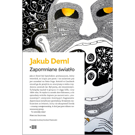
[EBOOK] ZAPOMNIANE
ŚWIATŁO
NOWOŚĆ
21.50
zł
43.00
zł
E-BOOK DO KOSZYKA