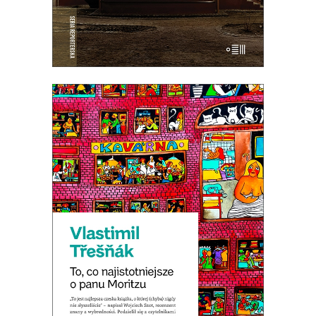
[EBOOK] TO, CO
NAJISTOTNIEJSZE O PANU
MORITZU
Premiera 22 marca
19.50
zł
39.00
zł
E-BOOK DO KOSZYKA