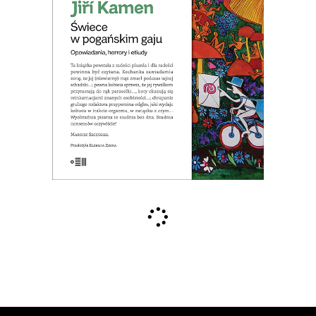
jednocześnie ironiczną i przenikliwą. Jiří
Kamen mnoży absurdalne historie, żeby
zdemaskować naszą pokrętną naturę.
PREMIERA WKRÓTCE
20.00
zł
40.00
zł
E-BOOK DO KOSZYKA