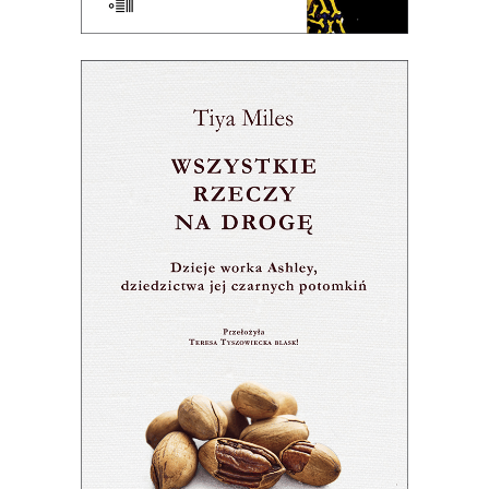
[EBOOK] WSZYSTKIE RZECZY
NA DROGĘ
Premiera 18 sierpnia
28.50
zł
57.00
zł
E-BOOK DO KOSZYKA