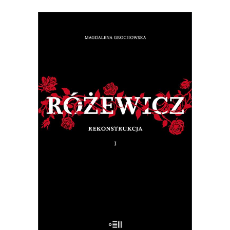
[EBOOK] RÓŻEWICZ.
REKONSTRUKCJA (tom 1)
Na pytanie: „Kim jesteś?”, Tadeusz
Różewicz odpowiedział przed laty: „Kto
mnie uważnie czyta, ten wie”.
32.50
zł
65.00
zł
E-BOOK DO KOSZYKA