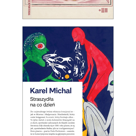
[EBOOK] STRASZYDŁA NA CO
DZIEŃ
Opowiadania, w których do
racjonalnego świata wkracza
irracjonalne: niedźwiedź umie
księgować, a kurczak brukuje ulice…
Jedna z najbardziej kultowych czeskich
książek XX wieku.
19.50
zł
39.00
zł
E-BOOK DO KOSZYKA