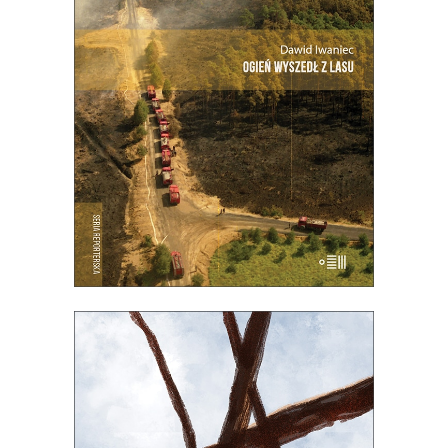
LASU
Premiera 26 sierpnia
21.00
zł
42.00
zł
E-BOOK DO KOSZYKA
[EBOOK] NA KAŻDYM ROGU TA