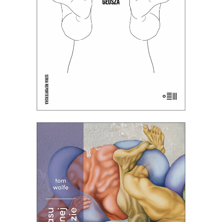
Premiera 21 października
24.50
zł
49.00
zł
E-BOOK DO KOSZYKA
[EBOOK] PRÓBA KWASU W
ELEKTRYCZNEJ ORANŻADZIE
Ta książka w równym stopniu może
kogoś zachwycić i zbrzydzić. Klasyka