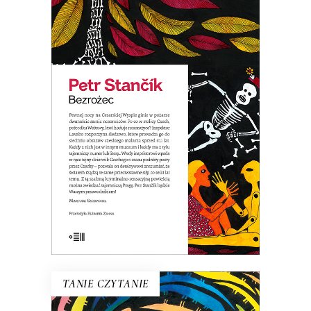
BEZROŻEC
Szalony kryminał z zabawnymi wątkami
erotycznymi, a jednocześnie
przewodnik po tajemniczych miejscach
Pragi. Parodia powieści sensacyjnej.
19.50
zł
39.00
zł
E-BOOK DO KOSZYKA
TANIE CZYTANIE