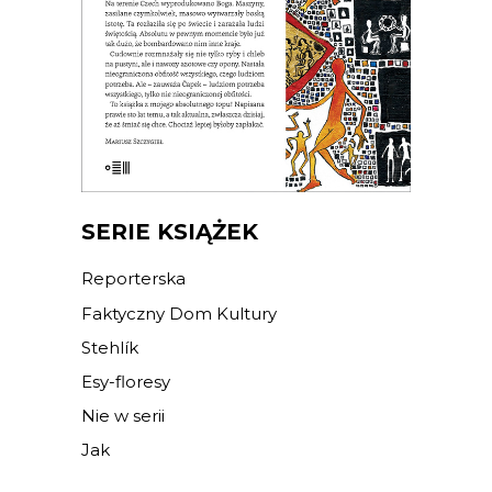
obfitości.
19.50
zł
39.00
zł
E-BOOK DO KOSZYKA
SERIE KSIĄŻEK
Reporterska
Faktyczny Dom Kultury
Stehlík
Esy-floresy
Nie w serii
Jak