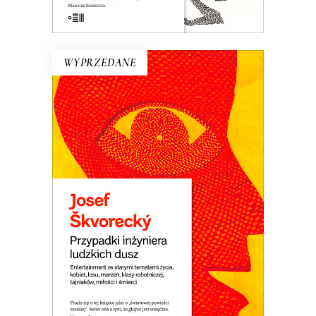
E-BOOK DO KOSZYKA
WYPRZEDANE
PRZYPADKI INŻYNIERA
LUDZKICH DUSZ
Powieść rzeka. Płyną nią setki
dramatycznych i śmiesznych ludzkich
losów. Wojna i komunizm. Miłość do
dziewcząt i saksofonu. Ucieczka z kraju i
tęsknota za domem. Jedna z
najlepszych czeskich powieści.