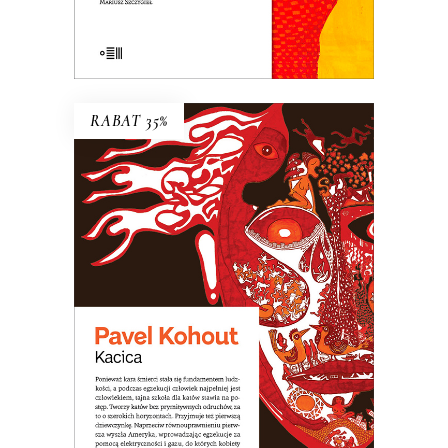
E-BOOK DO KOSZYKA
RABAT 35%
KACICA
Opowieść o dziewczynce, która nie
zdała do liceum teatralnego, więc
poszła do szkoły dla katów. Arcydzieło
czarnego humoru!
31.20
zł
48.00
zł
KSIĄŻKA DO KOSZYKA