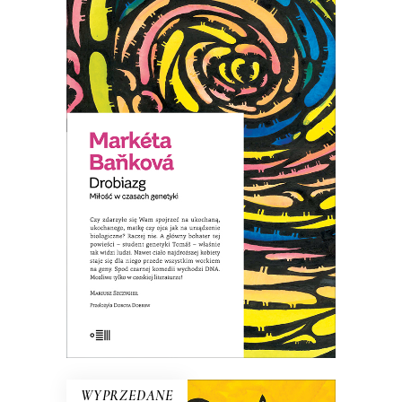
DROBIAZG. MIŁOŚĆ W
CZASACH GENETYKI
Tomáš zaczyna traktować każdego
człowieka jak maszynę – nosiciela DNA.
Zamiast ludzi, dostrzega jedynie
zestawy genów. Nawet ciało ukochanej
staje się dla niego przede wszystkim
„workiem na geny”…
8.00
zł
39.00
zł
KSIĄŻKA DO KOSZYKA
E-BOOK DO KOSZYKA
WYPRZEDANE