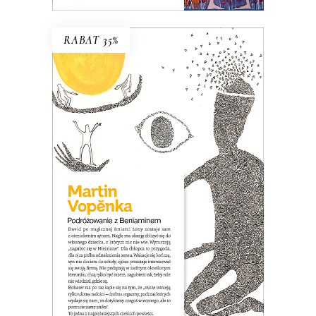
RABAT 35%
PODRÓŻOWANIE Z
BENIAMINEM
David po śmierci żony zostaje sam z
ośmioletnim synem. Nagle jest wolny,
czuje, że nic go nie trzyma w Pradze i
ma okazję zbliżyć się do własnego
dziecka, o którym nic nie wie. Wpada na
pomysł, że wyruszą razem „zagubić się
w Nieznane”…
26.00
zł
40.00
zł
KSIĄŻKA DO KOSZYKA