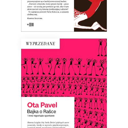
E-BOOK DO KOSZYKA
WYPRZEDANE
BAJKA O RAŠCE
Ota Pavel pisał reportaże sportowe,
które były popularne, bo ich autor
„ubaśniawiał” sport. Dzięki temu te
opowieści o sportowcach – nawet jeśli
ich nazwiska nic nam już nie mówią – są
ponadczasowe.