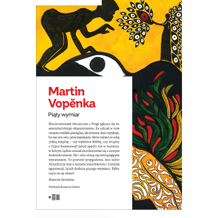
PIĄTY WYMIAR
Piąty wymiar – czym jest? Czy
wszechświat to tylko prawa fizyki?
Czym jest czas? Jakie są jego granice? I
czy istnieje wieczność? A jeżeli nie, to
jaki sens ma nasze życie?
19.50
zł
39.00
zł
E-BOOK DO KOSZYKA